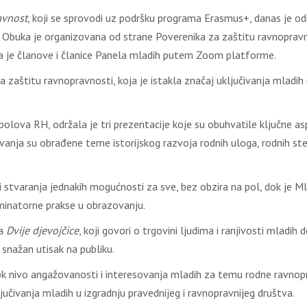
avnost
, koji se sprovodi uz podršku programa Erasmus+, danas je o
. Obuka je organizovana od strane Poverenika za zaštitu ravnopravno
la je članove i članice Panela mladih putem Zoom platforme.
a zaštitu ravnopravnosti, koja je istakla značaj uključivanja mladih 
spolova RH, održala je tri prezentacije koje su obuhvatile ključne 
nja su obrađene teme istorijskog razvoja rodnih uloga, rodnih ster
i stvaranja jednakih mogućnosti za sve, bez obzira na pol, dok je M
iminatorne prakse u obrazovanju.
ma
Dvije djevojčice
, koji govori o trgovini ljudima i ranjivosti mladi
 snažan utisak na publiku.
isok nivo angažovanosti i interesovanja mladih za temu rodne ravno
učivanja mladih u izgradnju pravednijeg i ravnopravnijeg društva.