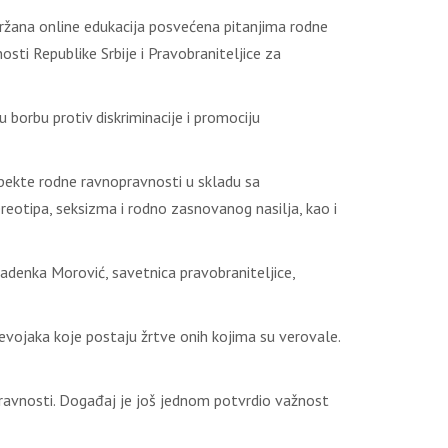
držana online edukacija posvećena pitanjima rodne
sti Republike Srbije i Pravobraniteljice za
u borbu protiv diskriminacije i promociju
aspekte rodne ravnopravnosti u skladu sa
eotipa, seksizma i rodno zasnovanog nasilja, kao i
ladenka Morović, savetnica pravobraniteljice,
h devojaka koje postaju žrtve onih kojima su verovale.
pravnosti. Događaj je još jednom potvrdio važnost