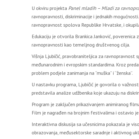
U okviru projekta
Panel mladih – Mladi za ravnopr
ravnopravnosti, diskriminacije i jednakih mogućnosti
ravnopravnost spolova Republike Hrvatske, i okupi
Edukaciju je otvorila Brankica Janković, poverenica z
ravnopravnosti kao temeljnog društvenog cilja.
Višnja Ljubičić, pravobraniteljica za ravnopravnost 
međunarodnim i evropskim standardima. Kroz predava
problem podjele zanimanja na “muška” i “ženska”.
U nastavku programa, Ljubičić je govorila o važnost
predstavila analize udžbenika koje ukazuju na diskr
Program je zaključen prikazivanjem animiranog fil
Film je nagrađen na brojnim festivalima i ostavio je
Interaktivna diskusija sa učesnicima pokazala je v
obrazovanja, međusektorske saradnje i aktivnog uklj