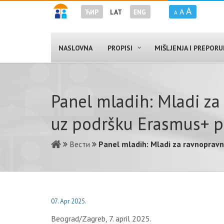
A
A
ЋИР
LAT
ENG
A
NASLOVNA
PROPISI
MIŠLJENJA I PREPOR
Panel mladih: Mladi za
uz podršku Erasmus+ 
Вести
Panel mladih: Mladi za ravnoprav
07. Apr 2025.
Beograd/Zagreb, 7. april 2025.