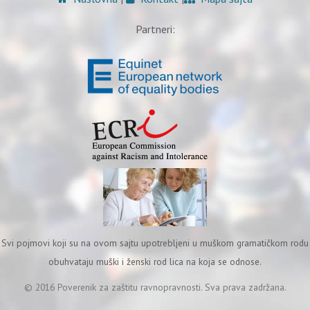
Partneri:
Svi pojmovi koji su na ovom sajtu upotrebljeni u muškom gramatičkom rodu
obuhvataju muški i ženski rod lica na koja se odnose.
© 2016 Poverenik za zaštitu ravnopravnosti. Sva prava zadržana.