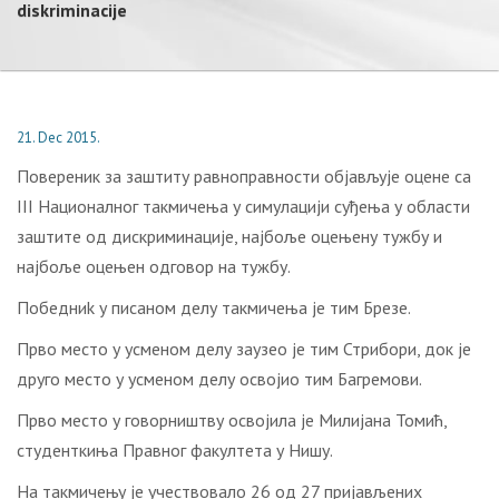
diskriminacije
21. Dec 2015.
Повереник за заштиту равноправности објављује оцене са
III Националног такмичења у симулацији суђења у области
заштите од дискриминације, најбоље оцењену тужбу и
најбоље оцењен одговор на тужбу.
Победниk у писаном делу такмичења je тим Брезе.
Прво место у усменом делу заузео је тим Стрибори, док је
друго место у усменом делу освојио тим Багремови.
Прво место у говорништву освојила је Милијана Томић,
студенткиња Правног факултета у Нишу.
На такмичењу је учествовало 26 од 27 пријављених