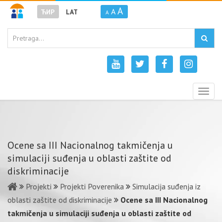
A
A
ЋИР
LAT
A
Togg
navig
Ocene sa III Nacionalnog takmičenja u
simulaciji suđenja u oblasti zaštite od
diskriminacije
Projekti
Projekti Poverenika
Simulacija suđenja iz
oblasti zaštite od diskriminacije
Ocene sa III Nacionalnog
takmičenja u simulaciji suđenja u oblasti zaštite od