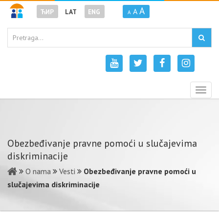
A
A
ЋИР
LAT
ENG
A
Togg
navig
Obezbeđivanje pravne pomoći u slučajevima
diskriminacije
O nama
Vesti
Obezbeđivanje pravne pomoći u
slučajevima diskriminacije