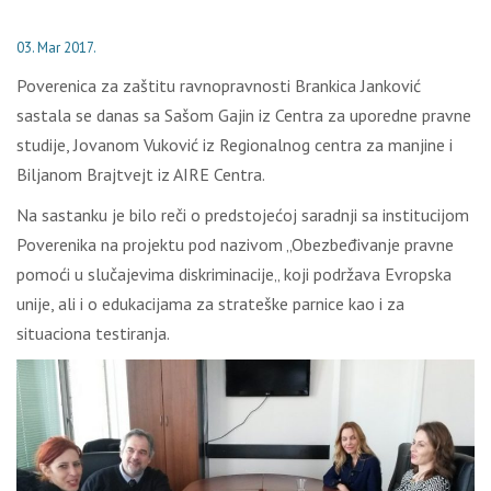
03. Mar 2017.
Poverenica za zaštitu ravnopravnosti Brankica Janković
sastala se danas sa Sašom Gajin iz Centra za uporedne pravne
studije, Jovanom Vuković iz Regionalnog centra za manjine i
Bilјanom Brajtvejt iz AIRE Centra.
Na sastanku je bilo reči o predstojećoj saradnji sa institucijom
Poverenika na projektu pod nazivom „Obezbeđivanje pravne
pomoći u slučajevima diskriminacije„ koji podržava Evropska
unije, ali i o edukacijama za strateške parnice kao i za
situaciona testiranja.