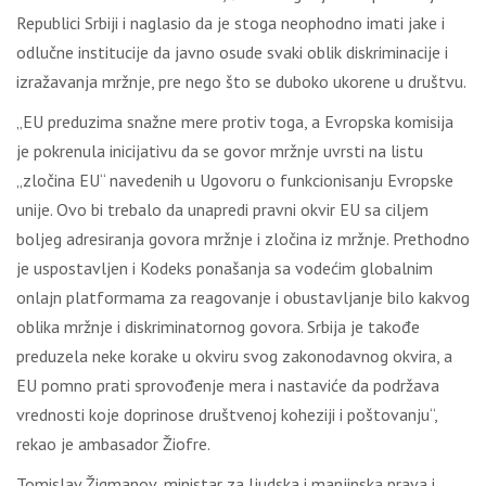
Republici Srbiji i naglasio da je stoga neophodno imati jake i
odlučne institucije da javno osude svaki oblik diskriminacije i
izražavanja mržnje, pre nego što se duboko ukorene u društvu.
„EU preduzima snažne mere protiv toga, a Evropska komisija
je pokrenula inicijativu da se govor mržnje uvrsti na listu
„zločina EU“ navedenih u Ugovoru o funkcionisanju Evropske
unije. Ovo bi trebalo da unapredi pravni okvir EU sa ciljem
boljeg adresiranja govora mržnje i zločina iz mržnje. Prethodno
je uspostavljen i Kodeks ponašanja sa vodećim globalnim
onlajn platformama za reagovanje i obustavljanje bilo kakvog
oblika mržnje i diskriminatornog govora. Srbija je takođe
preduzela neke korake u okviru svog zakonodavnog okvira, a
EU pomno prati sprovođenje mera i nastaviće da podržava
vrednosti koje doprinose društvenoj koheziji i poštovanju“,
rekao je ambasador Žiofre.
Tomislav Žigmanov, ministar za ljudska i manjinska prava i