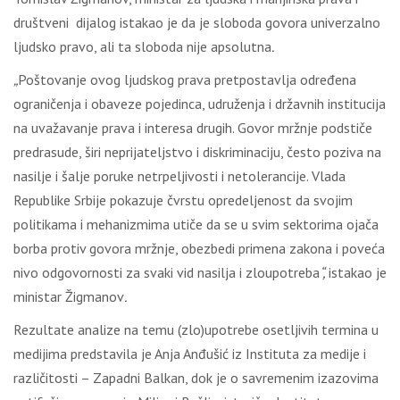
društveni dijalog istakao je da je sloboda govora univerzalno
ljudsko pravo, ali ta sloboda nije apsolutna
.
„
Poštovanje ovog ljudskog prava pretpostavlja određena
ograničenja i obaveze pojedinca, udruženja i državnih institucija
na uvažavanje prava i interesa drugih. Govor mržnje podstiče
predrasude, širi neprijateljstvo i diskriminaciju, često poziva na
nasilje i šalje poruke netrpeljivosti i netolerancije. Vlada
Republike Srbije pokazuje čvrstu opredeljenost da svojim
politikama i mehanizmima utiče da se u svim sektorima ojača
borba protiv govora mržnje, obezbedi primena zakona i poveća
nivo odgovornosti za svaki vid nasilja i zloupotreba
“,
istakao je
ministar Žigmanov
.
Rezultate analize na temu (zlo)upotrebe osetljivih termina u
medijima predstavila je Anja Anđušić iz Instituta za medije i
različitosti – Zapadni Balkan, dok je o savremenim izazovima