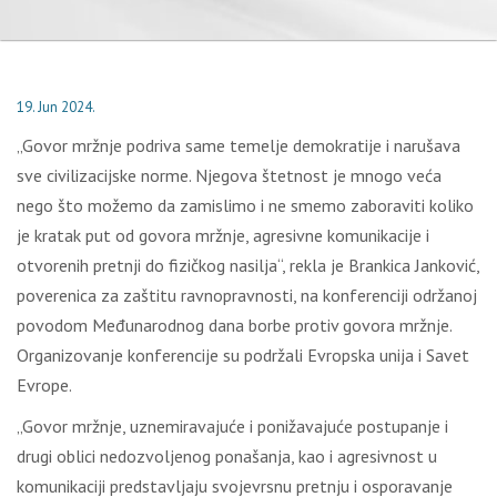
19. Jun 2024.
„Govor mržnje podriva same temelje demokratije i narušava
sve civilizacijske norme. Njegova štetnost je mnogo veća
nego što možemo da zamislimo i ne smemo zaboraviti koliko
je kratak put od govora mržnje, agresivne komunikacije i
otvorenih pretnji do fizičkog nasilja“, rekla je Brankica Janković,
poverenica za zaštitu ravnopravnosti, na konferenciji održanoj
povodom Međunarodnog dana borbe protiv govora mržnje.
Organizovanje konferencije su podržali Evropska unija i Savet
Evrope.
„Govor mržnje, uznemiravajuće i ponižavajuće postupanje i
drugi oblici nedozvoljenog ponašanja, kao i agresivnost u
komunikaciji predstavljaju svojevrsnu pretnju i osporavanje