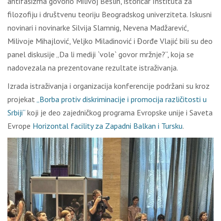
antifašizma govorio Milivoj Bešlin, istoričar Instituta za
filozofiju i društvenu teoriju Beogradskog univerziteta. Iskusni
novinari i novinarke Silvija Slamnig, Nevena Madžarević,
Milivoje Mihajlović, Veljko Miladinović i Đorđe Vlajić bili su deo
panel diskusije „Da li mediji `vole` govor mržnje?“, koja se
nadovezala na prezentovane rezultate istraživanja.
Izrada istraživanja i organizacija konferencije podržani su kroz
projekat
„Borba protiv diskriminacije i promocija različitosti u
Srbiji“
koji je deo zajedničkog programa Evropske unije i Saveta
Evrope
Horizontal facility za Zapadni Balkan i Tursku
.