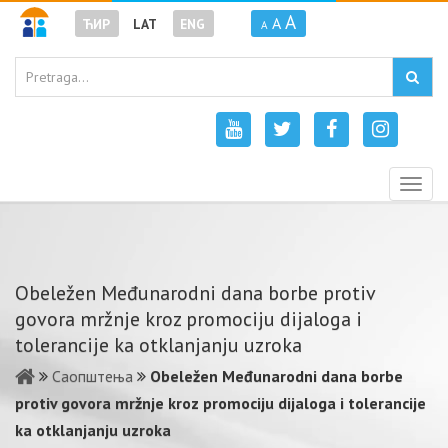
A
A
ЋИР
LAT
ENG
A
Togg
navig
Obeležen Međunarodni dana borbe protiv
govora mržnje kroz promociju dijaloga i
tolerancije ka otklanjanju uzroka
Саопштења
Obeležen Međunarodni dana borbe
protiv govora mržnje kroz promociju dijaloga i tolerancije
ka otklanjanju uzroka