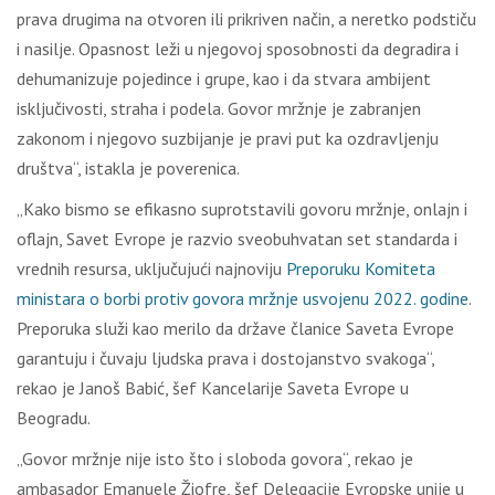
prava drugima na otvoren ili prikriven način, a neretko podstiču
i nasilje. Opasnost leži u njegovoj sposobnosti da degradira i
dehumanizuje pojedince i grupe, kao i da stvara ambijent
isključivosti, straha i podela. Govor mržnje je zabranjen
zakonom i njegovo suzbijanje je pravi put ka ozdravljenju
društva“, istakla je poverenica.
„Kako bismo se efikasno suprotstavili govoru mržnje, onlajn i
oflajn, Savet Evrope je razvio sveobuhvatan set standarda i
vrednih resursa, uključujući najnoviju
Preporuku Komiteta
ministara o borbi protiv govora mržnje usvojenu 2022. godine
.
Preporuka služi kao merilo da države članice Saveta Evrope
garantuju i čuvaju ljudska prava i dostojanstvo svakoga“,
rekao je Janoš Babić, šef Kancelarije Saveta Evrope u
Beogradu.
„Govor mržnje nije isto što i sloboda govora“, rekao je
ambasador Emanuele Žiofre, šef Delegacije Evropske unije u