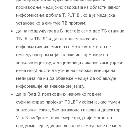
производње медијских садржаја из области јавног
информисања добила Т.“Р.Л“ В., која је медијска
установа која емитује ТВ програм;
да на подручју града В. постоје само две ТВ станице
ТВ „Б.“ и ТВ „Л.“ и да гледањем њихових
информативних емисија се може видети да не
емитују програм који садржи информације на
знаковном језику, а да јединица локалне самоуправе
нема могућности да утиче на садржај емисија на
медијима, па ни да обавеже медије да објављује
информације на знаковном језику;
да је Град В. претходних неколико година
суфинансирао пројекат ТВ „Б.“ у којем је, као тумач
знаковног језика, био ангажован извршни директор
У.г.н.В., међутим, друге мере град није могао да
предузме, јер јединице локалне самоуправе не могу