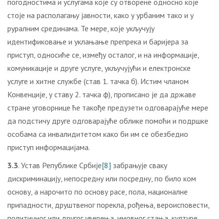
погодностима и услугама које су отворене односно које
стоје на располагању јавности, како у урбаним тако и у
руралним срединама. Те мере, које укључују
идентификовање и уклањање препрека и баријера за
приступ, односиће се, између осталог, и на информације,
комуникације и друге услуге, укључујући и електронске
услуге и хитне службе (став 1. тачка б). Истим чланом
Конвенције, у ставу 2. тачка ф), прописано је да државе
стране уговорнице ће такође предузети одговарајуће мере
да подстичу друге одговарајуће облике помоћи и подршке
особама са инвалидитетом како би им се обезбедио
приступ информацијама.
3.3
. Устав Републике Србије
[8]
забрањује сваку
дискриминацију, непосредну или посредну, по било ком
основу, а нарочито по основу расе, пола, националне
припадности, друштвеног порекла, рођења, вероисповести,
политичног или другог уверења, имовног стања, културе,