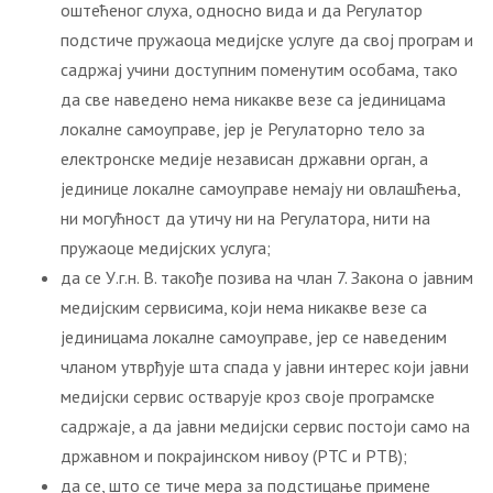
оштећеног слуха, односно вида и да Регулатор
подстиче пружаоца медијске услуге да свој програм и
садржај учини доступним поменутим особама, тако
да све наведено нема никакве везе са јединицама
локалне самоуправе, јер је Регулаторно тело за
електронске медије независан државни орган, а
јединице локалне самоуправе немају ни овлашћења,
ни могућност да утичу ни на Регулатора, нити на
пружаоце медијских услуга;
да се У.г.н. В. такође позива на члан 7. Закона о јавним
медијским сервисима, који нема никакве везе са
јединицама локалне самоуправе, јер се наведеним
чланом утврђује шта спада у јавни интерес који јавни
медијски сервис остварује кроз своје програмске
садржаје, а да јавни медијски сервис постоји само на
државном и покрајинском нивоу (РТС и РТВ);
да се, што се тиче мера за подстицање примене