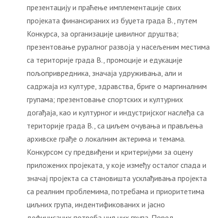
презентацију и праћење имплементације свих
пројеката финансираних из буџета града В., путем
Конкурса, за организације цивилног друштва;
презентовање руралног развоја у насељеним местима
са територије града В., промоције и едукације
пољопривредника, значаја удруживања, али и
садржаја из културе, здравства, бриге о маргиналним
групама; презентовање спортских и културних
догађаја, као и културног и индустријског наслеђа са
територије града В., са циљем очувања и прављења
архивске грађе о локалним актерима и темама.
Конкурсом су предвиђени и критеријуми за оцену
приложених пројеката, у које између осталог спада и
значај пројекта са становишта усклађивања пројекта
са реалним проблемима, потребама и приоритетима
циљних група, индентификованих и јасно
дефинисаних потреба циљних група. Поред