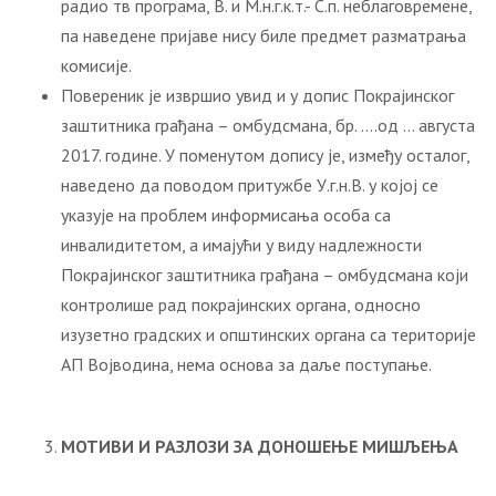
радио тв програма, В. и М.н.г.к.т.- С.п. неблаговремене,
па наведене пријаве нису биле предмет разматрања
комисије.
Повереник је извршио увид и у допис Покрајинског
заштитника грађана – омбудсмана, бр. ….од … августа
2017. године. У поменутом допису је, између осталог,
наведено да поводом притужбе У.г.н.В. у којој се
указује на проблем информисања особа са
инвалидитетом, а имајући у виду надлежности
Покрајинског заштитника грађана – омбудсмана који
контролише рад покрајинских органа, односно
изузетно градских и општинских органа са територије
АП Војводина, нема основа за даље поступање.
МОТИВИ И РАЗЛОЗИ ЗА ДОНОШЕЊЕ МИШЉЕЊА