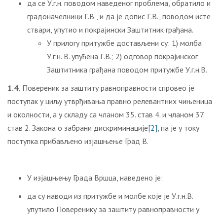
да се У.г.н. поводом наведеног проблема, обратило и
градоначелници Г.В., и да је допис Г.В., поводом исте
ствари, упутио и покрајински Заштитник грађана.
У прилогу притужбе достављени су: 1) молба
У.г.н. В. упућена Г.В.; 2) одговор покрајинског
Заштитника грађана поводом притужбе У.г.н.В.
1.4.
Повереник за заштиту равноправности спровео је
поступак у циљу утврђивања правно релевантних чињеница
и околности, a у складу са чланом 35. став 4. и чланом 37.
став 2. Закона о забрани дискриминације
[2]
, па је у току
поступка прибављено изјашњење Град В.
У изјашњењу Града Вршца, наведено је:
да су наводи из притужбе и молбе које је У.г.н.В.
упутило Поверенику за заштиту равноправности у