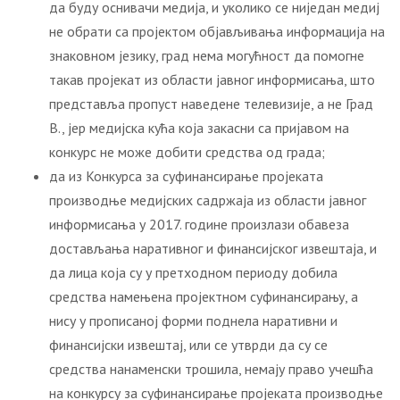
да буду оснивачи медија, и уколико се ниједан медиј
не обрати са пројектом објављивања информација на
знаковном језику, град нема могућност да помогне
такав пројекат из области јавног информисања, што
представља пропуст наведене телевизије, а не Град
В., јер медијска кућа која закасни са пријавом на
конкурс не може добити средства од града;
да из Конкурса за суфинансирање пројеката
производње медијских садржаја из области јавног
информисања у 2017. године произлази обавеза
достављања наративног и финансијског извештаја, и
да лица која су у претходном периоду добила
средства намењена пројектном суфинансирању, а
нису у прописаној форми поднела наративни и
финансијски извештај, или се утврди да су се
средства нанаменски трошила, немају право учешћа
на конкурсу за суфинансирање пројеката производње