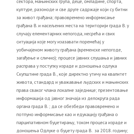
сектора, мањинских група, деце, омладине, спорта,
културе, разоноде и све друге садржаје који су битни
за живот грађана; правовремено информисање
грађана В. и насељених места на територији града В. у
случају елементарних непогода, несрећа и свих
ситуација које могу изазавати поремећај у
уобичајеном животу грађана (временске непогоде,
загађење и слично); процесе јавних слушања и јавних
расправа у поступку израде и доношења oдлука
Скупштине града В., које директно утичу на квалитет
живота, стандард и уважавање људских и мањинских
права сваког члана локалне заједнице; презентовање
информација од јавног значаја из делокруга рада
органа града В. ; да се обезбеди правовремено и
потпуно информисање као и едукацију грађана о
парципативном буџетирању, током процеса израде и
доношења Одлуке о буџету града В. за 2018. годину;