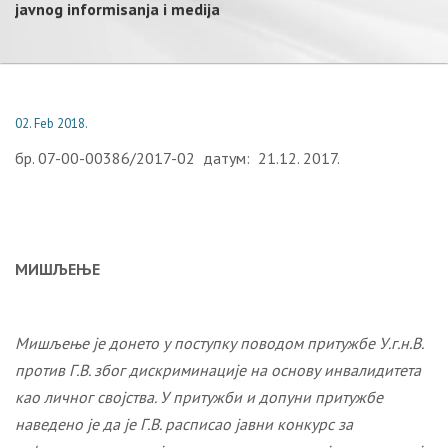
javnog informisanja i medija
02. Feb 2018.
бр. 07-00-00386/2017-02 датум: 21.12. 2017.
МИШЉЕЊЕ
Мишљење је донето у поступку поводом притужбе
У.г.н.В.
против Г.В. због дискриминације на основу инвалидитета
као личног својства.
У притужби
и допуни притужбе
наведено је да је Г.В. расписао јавни конкурс за