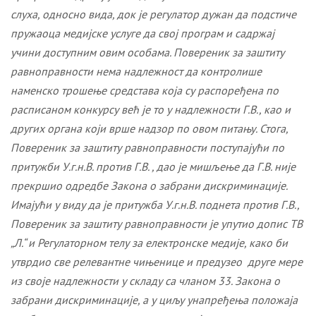
слуха, односно вида, док је регулатор
дужан да
подстиче
пружаоца медијске услуге да свој програм и садржај
учини доступним
овим
особама
. Повереник за заштиту
равноправности нема надлежност да контролише
наменско трошење средстава која су распоређена по
расписаном конкурсу већ је то у надлежности Г.В., као и
других органа који врше надзор по овом питању. Стога,
Повереник за заштиту равноправности поступајући по
притужби У.г.н.В. против Г.В. ,
дао
је
мишљење
да Г.В. није
прекршио одредбе Закона о забрани дискриминације.
Имајући у виду да је притужба У.г.н.В. поднета против Г.В.,
Повереник за заштиту равноправности је упутио допис ТВ
„Л.“ и Регулаторном телу за електронске медије, како би
утврдио све релевантне чињенице и предузео друге мере
из своје надлежности у складу са чланом 33. Закона о
забрани дискриминације, а у циљу унапређења положаја