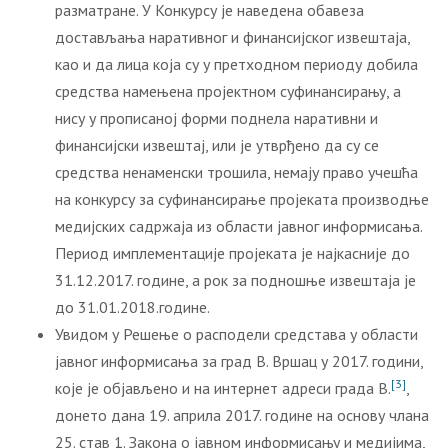
разматране. У Конкурсу је наведена обавеза
достављања наративног и финансијског извештаја,
као и да лица која су у претходном периоду добила
средства намењена пројектном суфинансирању, а
нису у прописаној форми поднела наративни и
финансијски извештај, или је утврђено да су се
средства ненаменски трошила, немају право учешћа
на конкурсу за суфинансирање пројеката производње
медијских садржаја из области јавног информисања.
Период имплементације пројеката је најкасније до
31.12.2017. године, а рок за подношње извештаја је
до 31.01.2018.године.
Увидом у Решење о расподели средстава у области
јавног информисања за град В. Вршац у 2017. години,
[3]
које је објављено и на интернет адреси града В.
,
донето дана 19. априла 2017. године на основу члана
25. став 1. Закона о јавном информисању и медијима,