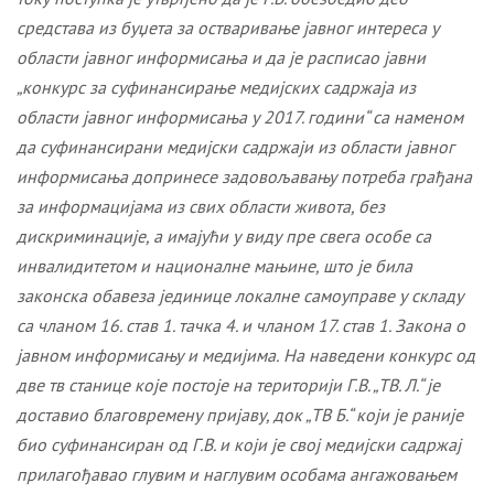
средстава из буџета
за остваривање јавног интереса у
области јавног информисања и
да је расписао
јавн
и
„конкурс за
суфинансирање медијских садржаја из
области јавног информисања у 2017. години“ са наменом
да суфинансирани медијски садржаји из области јавног
информисања допринес
e
задовољавању потреба грађана
за информацијама из свих области живота, без
дискриминације, а имајући у виду пре свега особе са
инвалидитетом и националне мањине, што је била
законска обавеза јединице локалне самоуправе у складу
са чланом 16. став 1. тачка 4. и
члан
ом
17. став 1. Закон
а
о
јавном информисању и медијима
.
На наведени конкурс од
две тв станице које постоје на територији Г.В. „ТВ. Л.“ је
доставио благовремену пријаву, док „ТВ Б.“ који је раније
био суфинансиран од Г.В. и који је свој медијски садржај
прилагођавао глувим и наглувим особама ангажовањем