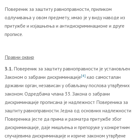
Повереник за заштиту равноправности, приликом
одлучивања у овом предмету, имао је у виду наводе из
притужбе и изјашњења и антидискриминационе и друге
прописе.
Правни оквир
3.1.
Повереник за заштиту равноправности је установљен
[4]
Законом о забрани дискриминације
као самосталан
државни орган, независан у обављању послова утврђених
законом. Одредбама члана 33. Закона о забрани
дискриминације прописана је надлежност Повереника за
заштиту равноправности. Једна од основних надлежности
Повереника јесте да прима и разматра притужбе због
дискриминације, даје мишљења и препоруке у конкретним
случајевима дискриминације и изриче законом утврђене