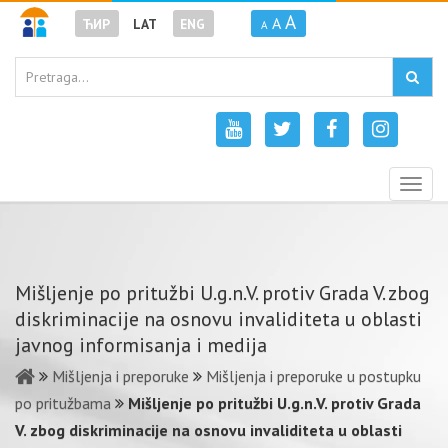
A
A
ЋИР
LAT
ENG
A
Togg
navig
Mišljenje po pritužbi U.g.n.V. protiv Grada V. zbog
diskriminacije na osnovu invaliditeta u oblasti
javnog informisanja i medija
Mišljenja i preporuke
Mišljenja i preporuke u postupku
po pritužbama
Mišljenje po pritužbi U.g.n.V. protiv Grada
V. zbog diskriminacije na osnovu invaliditeta u oblasti