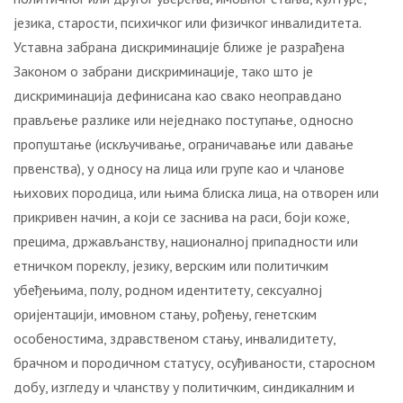
језика, старости, психичког или физичког инвалидитета.
Уставна забрана дискриминације ближе је разрађена
Законом о забрани дискриминације, тако што је
дискриминација дефинисана као свако неоправдано
прављење разлике или неједнако поступање, односно
пропуштање (искључивање, ограничавање или давање
првенства), у односу на лица или групе као и чланове
њихових породица, или њима блиска лица, на отворен или
прикривен начин, а који се заснива на раси, боји коже,
прецима, држављанству, националној припадности или
етничком пореклу, језику, верским или политичким
убеђењима, полу, родном идентитету, сексуалној
оријентацији, имовном стању, рођењу, генетским
особеностима, здравственом стању, инвалидитету,
брачном и породичном статусу, осуђиваности, старосном
добу, изгледу и чланству у политичким, синдикалним и