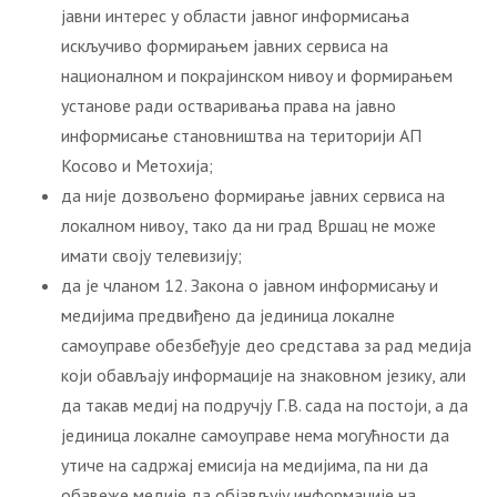
јавни интерес у области јавног информисања
искључиво формирањем јавних сервиса на
националном и покрајинском нивоу и формирањем
установе ради остваривања права на јавно
информисање становништва на територији АП
Косово и Метохија;
да није дозвољено формирање јавних сервиса на
локалном нивоу, тако да ни град Вршац не може
имати своју телевизију;
да је чланом 12. Закона о јавном информисању и
медијима предвиђено да јединица локалне
самоуправе обезбеђује део средстава за рад медија
који обављају информације на знаковном језику, али
да такав медиј на подручју Г.В. сада на постоји, а да
јединица локалне самоуправе нема могућности да
утиче на садржај емисија на медијима, па ни да
обавеже медије да објављују информације на