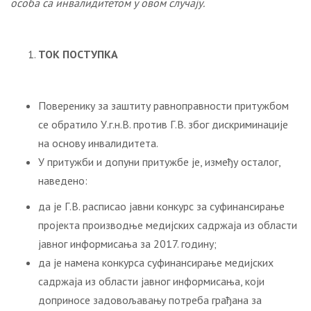
особа са инвалидитетом у овом случају.
ТОК ПОСТУПКА
Поверенику за заштиту равноправности притужбом
се обратило У.г.н.В. против Г.В. због дискриминације
на основу инвалидитета.
У притужби и допуни притужбе је, између осталог,
наведено:
да je Г.В. расписао јавни конкурс за суфинансирање
пројекта производње медијских садржаја из области
јавног информисања за 2017. годину;
да је намена конкурса суфинансирање медијских
садржаја из области јавног информисања, који
доприносе задовољавању потреба грађана за