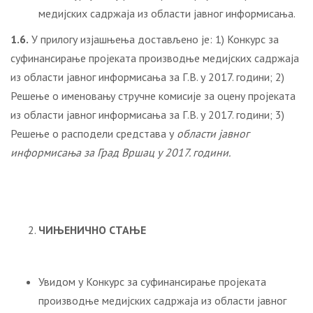
медијских садржаја из области јавног информисања.
1.6.
У прилогу изјашњења достављено је: 1) Конкурс за
суфинансирање пројеката производње медијских садржаја
из области јавног информисања за Г.В. у 2017. години; 2)
Решење о именовању стручне комисије за оцену пројеката
из области јавног информисања за Г.В. у 2017. години; 3)
Решење о расподели средстава у
области јавног
информисања за Град Вршац у 2017. години.
ЧИЊЕНИЧНО СТАЊЕ
Увидом у Конкурс за суфинансирање пројеката
производње медијских садржаја из области јавног