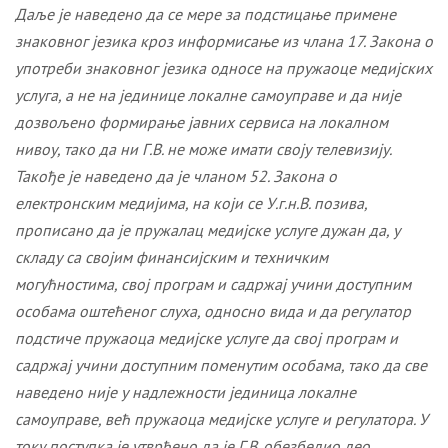
Даље је наведено да се мере за подстицање примене
знаковног језика кроз информисање из члана 17. Закона о
употреби знаковног језика односе на пружаоце медијских
услуга, а не на јединице локалне самоуправе и да није
дозвољено формирање јавних сервиса на локалном
нивоу, тако да ни Г.В. не може имати своју телевизију.
Такође је наведено да је чланом 52. Закона о
електронским медијима, на који се У.г.н.В. позива,
прописано да је пружалац медијске услуге дужан да, у
складу са својим финансијским и техничким
могућностима, свој програм и садржај учини доступним
особама оштећеног слуха, односно вида и да регулатор
подстиче пружаоца медијске услуге да свој програм и
садржај учини доступним поменутим особама, тако да све
наведено није у надлежности јединица локалне
самоуправе, већ пружаоца медијске услуге и регулатора. У
току поступка је утврђено да је Г.В.
обезбе
дио део