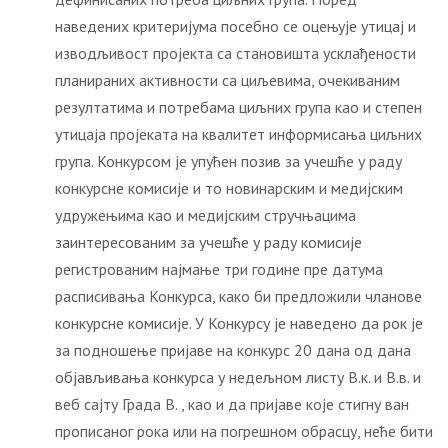
наведених критеријума посебно се оцењује утицај и
изводљивост пројекта са становишта усклађености
планираних активности са циљевима, очекиваним
резултатима и потребама циљних група као и степен
утицаја пројеката на квалитет информисања циљних
група. Конкурсом је упућен позив за учешће у раду
конкурсне комисије и то новинарским и медијским
удружењима као и медијским стручњацима
заинтересованим за учешће у раду комисије
регистрованим најмање три године пре датума
расписивања Конкурса, како би предложили чланове
конкурсне комисије. У Конкурсу је наведено да рок је
за подношење пријаве на конкурс 20 дана од дана
објављивања конкурса у недељном листу В.к. и В.в. и
веб сајту Града В. , као и да пријаве које стигну ван
прописаног рока или на погрешном обрасцу, неће бити