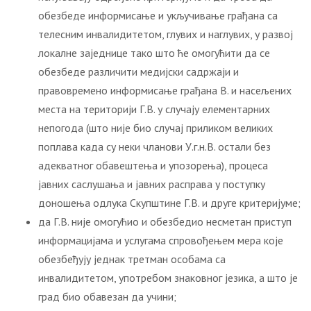
обезбеде информисање и укључивање грађана са
телесним инвалидитетом, глувих и наглувих, у развој
локалне заједнице тако што ће омогућити да се
обезбеде различити медијски садржаји и
правовремено информисање грађана В. и насељених
места на територији Г.В. у случају елементарних
непогода (што није био случај приликом великих
поплава када су неки чланови У.г.н.В. остали без
адекватног обавештења и упозорења), процеса
јавних саслушања и јавних расправа у поступку
доношења одлука Скупштине Г.В. и друге критеријуме;
да Г.В. није омогућио и обезбедио несметан приступ
информацијама и услугама спровођењем мера које
обезбеђују једнак третман особама са
инвалидитетом, употребом знаковног језика, а што је
град био обавезан да учини;