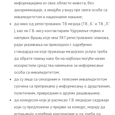
информацијама из свих области живота, без
дискриминације, а имајући у виду пре свега особе са
инвалидитетом и националне мањине;
да нико од регистрованих ТВ медија (ТВ „Б.“ и ТВ „Л.“
), као ни Г.В. нису контактирали Удружење глувих и
наглувих Вршац које има 387 регистрованих чланова,
ради указивања на прикладност одређених
стандарда на које пружаоци медијских услуга треба
да обрате пажњу како би на најбољи могући начин
искористили средства намењена за информисање
особа са инвалидитетом;
да су лица са сензорним и телесним инвалидитетом
суочена са препрекама у информисању о друштвеним,
политичким, привредним и другим дешавањима;
да конкурсом који је расписао Г.В. медијски садржаји
који су предложени у пријави за конкурс, морају да
испуњавају одређене критеријуме и да треба да