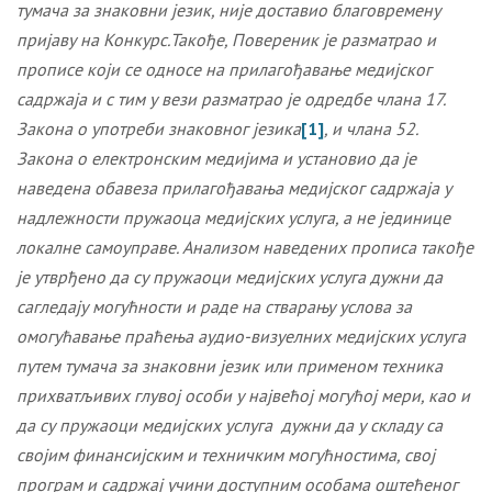
тумача за знаковни језик, није доставио благовремену
пријаву на Конкурс.Такође, Повереник је разматрао и
прописе који се односе на прилагођавање медијског
садржаја и с тим у вези разматрао је одредбе члана 17.
Закона о употреби
знаковног језика
[1]
,
и члана 52.
Закона о електронским медијима и установио да је
наведена обавеза прилагођавања медијског садржаја у
надлежности
пружаоц
а
медијских услуга
, а не јединице
локалне самоуправе. Анализом наведених прописа такође
је утврђено да су пружаоци медијских услуга
дужни да
сагледају могућности и раде на стварању услова за
омогућавање праћења аудио-визуелних медијских услуга
путем тумача за знаковни језик или применом техника
прихватљивих глувој особи у највећој могућој мери,
као и
да су пружаоци медијских услуга
дужни да
у складу са
својим финансијским и техничким могућностима, свој
програм и садржај учини доступним особама оштећеног