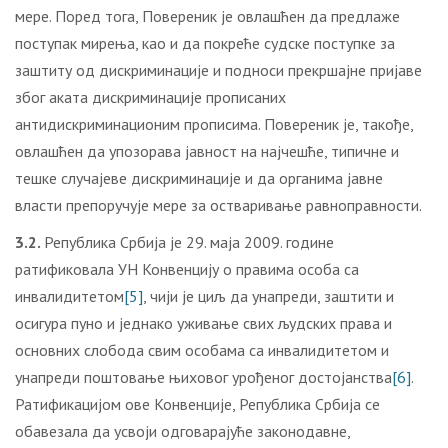
мере. Поред тога, Повереник је овлашћен да предлаже
поступак мирења, као и да покреће судске поступке за
заштиту од дискриминације и подноси прекршајне пријаве
због аката дискриминације прописаних
антидискриминационим прописима. Повереник је, такође,
овлашћен да упозорава јавност на најчешће, типичне и
тешке случајеве дискриминације и да органима јавне
власти препоручује мере за остваривање равноправности.
3.2.
Република Србија је 29. маја 2009. године
ратификовала УН Конвенцију о правима особа са
инвалидитетом
[5]
, чији је циљ да унапреди, заштити и
осигура пуно и једнако уживање свих људских права и
основних слобода свим особама са инвалидитетом и
унапреди поштовање њиховог урођеног достојанства
[6]
.
Ратификацијом ове Конвенције, Република Србија се
обавезала да усвоји одговарајуће законодавне,