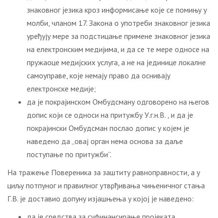
знаковног језика кроз информисање које се помињу у
молби, чланом 17. Закона о употреби знаковног језика
уређују мере за подстицање примене знаковног језика
на електронским медијима, и да се те мере односе на
пружаоце медијских услуга, а не на јединице локалне
самоуправе, које немају право да оснивају
електронске медије;
да је покрајинском Омбудсману одговорено на његов
допис који се односи на притужбу У.г.н.В. , и да је
покрајински Омбудсман послао допис у којем је
наведено да „овај орган нема основа за даље
поступање по притужби”.
На тражење Повереника за заштиту равноправности, а у
циљу потпуног и правилног утврђивања чињеничног стања
Г.В. је доставио допуну изјашњења у којој је наведено:
да је средства за суфинансирање пројеката