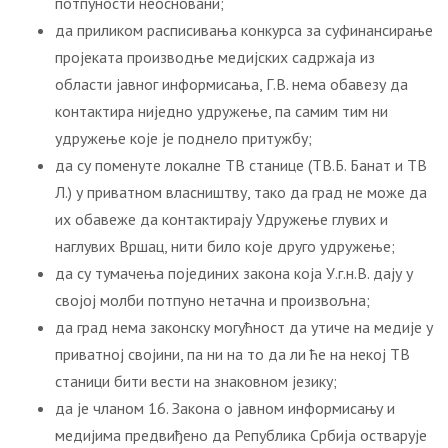
потпуности неосновани;
да приликом расписивања конкурса за суфинансирање
пројеката производње медијских садржаја из
области јавног информисања, Г.В. нема обавезу да
контактира ниједно удружење, па самим тим ни
удружење које је поднело притужбу;
да су поменуте локалне ТВ станице (ТВ.Б. Банат и ТВ
Л.) у приватном власништву, тако да град не може да
их обавеже да контактирају Удружење глувих и
наглувих Вршац, нити било које друго удружење;
да су тумачења појединих закона која У.г.н.В. дају у
својој молби потпуно нетачна и произвољна;
да град нема законску могућност да утиче на медије у
приватној својини, па ни на то да ли ће на некој ТВ
станици бити вести на знаковном језику;
да је чланом 16. Закона о јавном информисању и
медијима предвиђено да Република Србија остварује