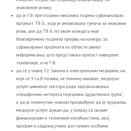
знаковном језику;
да је Г.В. претходних неколико година суфинансирао
пројекат ТВ Б., која је ангажовала тумача за знаковни
језик, али да ТВ Б. по овом конкурсу није
благовремено поднела пријаву на конкурс за
суфансирање пројеката из области јавног
информисања, што представља пропуст наведене
телевизије, а не Г.В.
да се у члану 52. Закона о електронским медијима, на
који се У.г.н.В позива, не помињу никакве „медијске
услуге цивилног сектора ради задовољавања
специфичних интереса појединих друштвених група“,
и да је поменутим чланом предвиђено да је пружалац
медијске услуге дужан да, у складу са својим
финансијским и техничким могућностима, свој
програм и садржај учини доступним особама