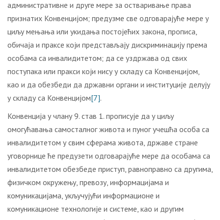
административне и друге мере за остваривање права
признатих Конвенцијом; предузме све одговарајуће мере у
циљу мењања или укидања постојећих закона, прописа,
обичаја и праксе који представљају дискриминацију према
особама са инвалидитетом; да се уздржава од свих
поступака или пракси који нису у складу са Конвенцијом,
као и да обезбеди да државни органи и институције делују
у складу са Конвенцијом
[7]
.
Конвенција у члану 9. став 1. прописује да у циљу
омогућавања самосталног живота и пуног учешћа особа са
инвалидитетом у свим сферама живота, државе стране
уговорнице ће предузети одговарајуће мере да особама са
инвалидитетом обезбеде приступ, равноправно са другима,
физичком окружењу, превозу, информацијама и
комуникацијама, укључујући информационе и
комуникационе технологије и системе, као и другим