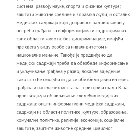
система; развоју науке, спорта и физичке културе;
заштити животне средине и здравља људи; и осталих
медијских садржаја који доприносе задовољавању
потреба грађана за информацијама и садржајима из
свих области живота, без дискриминације, имајући
пре свега у виду особе са инвалидитетом и
националне мањине. Такође је предвиђено да
медијски садржаји треба да обезбеде информисање
и укључивање грађана у развој локалне заједнице
тако што ће омогућити да се обезбеди јавни интерес
грађана и насељених места на територији града В. за
производњу и објављивање следећих медијских
садржаја: општи информативни медијски садржаји,
садржаји из области политике, културе, образовања,
комуналне политике, религије, економије, социјалне
заштите, заштите животне средине, цивилног