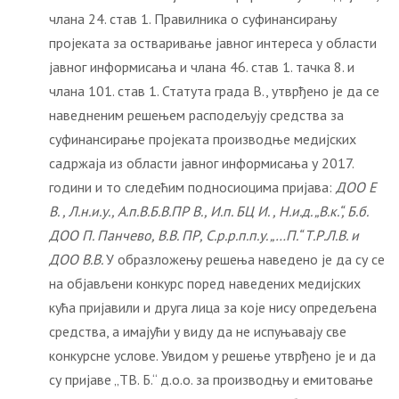
члана 24. став 1. Правилника о суфинансирању
пројеката за остваривање јавног интереса у области
јавног информисања и члана 46. став 1. тачка 8. и
члана 101. став 1. Статута града В., утврђено је да се
наведненим решењем расподељују средства за
суфинансирање пројеката производње медијских
садржаја из области јавног информисања у 2017.
години и то следећим подносиоцима пријава:
ДОО Е
В. , Л.н.и.у., А.п.В.Б.В.ПР В., И.п. БЦ И. , Н.и.д. „В.к.“, Б.б.
ДОО П. Панчево, В.В. ПР, С.р.р.п.п.у. „…П.“ Т.Р.Л.В. и
ДОО В.В.
У образложењу решења наведено је да су се
на објављени конкурс поред наведених медијских
кућа пријавили и друга лица за које нису опредељена
средства, а имајући у виду да не испуњавају све
конкурсне услове. Увидом у решење утврђено је и да
су пријаве „ТВ. Б.“ д.о.о. за производњу и емитовање