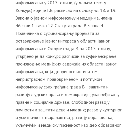
информисања у 2017. години, (у даљем тексту
Конкурс) који је Г.В. расписао на основу чл. 18. и 19.
Закона о јавном информисању и медијима, члана
46.став 1. тачка 12. Статута града В. члана 4.
Правилника о суфинансирању пројеката за
оставаривање јавног интереса у области јавног
информисања и Одлуке града В. за 2017. годину,
утврђено је да конкурс расписан за суфинансирање
производње медијских садржаја из области јавног
информисања, који доприносе истинитом,
непристрасном, правовременом и потпуном
информисању свих грађана града В. ; заштити и
развоју људских права и демократије; унапређивању
правне и социјалне државе; слободном развоју
личности и заштити деце и младих; развоју културног
и уметничког стваралаштва; развоју образовања,
укључујући и медијску писменост као део образовног