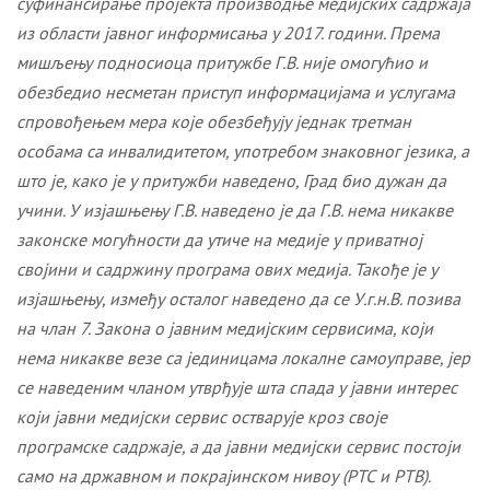
суфинансирање пројекта производње медијских садржаја
из области јавног информисања у 2017. години
.
Према
мишљењу подносиоца притужбе Г.В. није омогућио и
обезбедио несметан приступ информацијама и услугама
спровођењем мера које обезбеђују једнак третман
особама са инвалидитетом, употребом знаковног језика, а
што је, како је у притужби наведено, Град био дужан да
учини.
У изјашњењу Г.В. наведено је да Г.В. нема никакве
законске могућности да утиче на медије у приватној
својини и садржину програма ових медија. Такође је у
изјашњењу, између осталог наведено да се У.г.н.В. позива
на члан 7. Закона о јавним медијским сервисима, који
нема никакве везе са јединицама локалне самоуправе, јер
се наведеним чланом утврђује шта спада у јавни интерес
који јавни медијски сервис остварује кроз своје
програмске садржаје, а да јавни медијски сервис постоји
само на државном и покрајинском нивоу (РТС и РТВ).