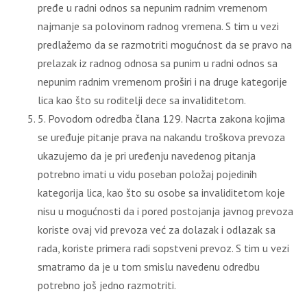
pređe u radni odnos sa nepunim radnim vremenom
najmanje sa polovinom radnog vremena. S tim u vezi
predlažemo da se razmotriti mogućnost da se pravo na
prelazak iz radnog odnosa sa punim u radni odnos sa
nepunim radnim vremenom proširi i na druge kategorije
lica kao što su roditelјi dece sa invaliditetom.
5. Povodom odredba člana 129. Nacrta zakona kojima
se uređuje pitanje prava na nakandu troškova prevoza
ukazujemo da je pri uređenju navedenog pitanja
potrebno imati u vidu poseban položaj pojedinih
kategorija lica, kao što su osobe sa invaliditetom koje
nisu u mogućnosti da i pored postojanja javnog prevoza
koriste ovaj vid prevoza već za dolazak i odlazak sa
rada, koriste primera radi sopstveni prevoz. S tim u vezi
smatramo da je u tom smislu navedenu odredbu
potrebno još jedno razmotriti.