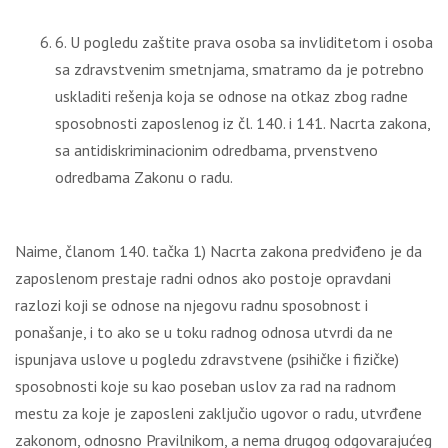
6. U pogledu zaštite prava osoba sa invliditetom i osoba
sa zdravstvenim smetnjama, smatramo da je potrebno
uskladiti rešenja koja se odnose na otkaz zbog radne
sposobnosti zaposlenog iz čl. 140. i 141. Nacrta zakona,
sa antidiskriminacionim odredbama, prvenstveno
odredbama Zakonu o radu.
Naime, članom 140. tačka 1) Nacrta zakona predviđeno je da
zaposlenom prestaje radni odnos ako postoje opravdani
razlozi koji se odnose na njegovu radnu sposobnost i
ponašanje, i to ako se u toku radnog odnosa utvrdi da ne
ispunjava uslove u pogledu zdravstvene (psihičke i fizičke)
sposobnosti koje su kao poseban uslov za rad na radnom
mestu za koje je zaposleni zaklјučio ugovor o radu, utvrđene
zakonom, odnosno Pravilnikom, a nema drugog odgovarajućeg