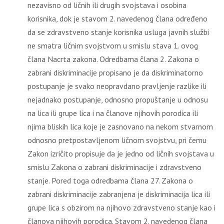
nezavisno od ličnih ili drugih svojstava i osobina
korisnika, dok je stavom 2. navedenog člana određeno
da se zdravstveno stanje korisnika usluga javnih službi
ne smatra ličnim svojstvom u smislu stava 1. ovog
člana Nacrta zakona. Odredbama člana 2. Zakona o
zabrani diskriminacije propisano je da diskriminatorno
postupanje je svako neopravdano pravlјenje razlike ili
nejadnako postupanje, odnosno propuštanje u odnosu
na lica ili grupe lica i na članove njihovih porodica ili
njima bliskih lica koje je zasnovano na nekom stvarnom
odnosno pretpostavlјenom ličnom svojstvu, pri čemu
Zakon izričito propisuje da je jedno od ličnih svojstava u
smislu Zakona o zabrani diskriminacije i zdravstveno
stanje. Pored toga odredbama člana 27. Zakona o
zabrani diskriminacije zabranjena je diskriminacija lica ili
grupe lica s obzirom na njihovo zdravstveno stanje kao i
članova njihovih porodica. Stavom 2. navedenog člana