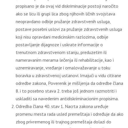
propisano je da ovaj vid diskriminacije postoji naročito
ako se licu ili grupi lica zbog njihovih ličnih svojstava
neopravdano odbije pružanje zdravstvenih usluga,
postave posebni uslovi za pružanje zdravstvenih usluga
koji nisu opravdani medicinskim razlozima, odbije
postavlјanje dijagnoze i uskrate informacije o
trenutnom zdravstvenom stanju, preduzetim ili
nameravanim merama lečenja ili rehabilitacije, kao i
uznemiravanje, vređanje i omalovažavanje u toku
boravka u zdravstvenoj ustanovi. Imajući u vidu citirane
odredbe zakona, Poverenik je mišlјenja da odredbe člana
8. i to posebno stava 2. treba još jednom razmotriti i
uskladiti sa navedenim antidiskriminacionim propisima.
Odredba člana 40. stav 1. Nacrta zakona uređuje
promenu mesta rada usled premeštaja i određuje da ako
zbog privremenog ili trajnog premeštaja dolazi do