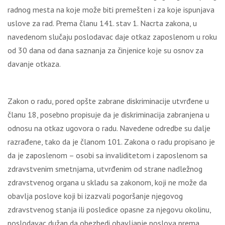
radnog mesta na koje može biti premešten i za koje ispunjava
uslove za rad. Prema članu 141. stav 1. Nacrta zakona, u
navedenom slučaju poslodavac daje otkaz zaposlenom u roku
od 30 dana od dana saznanja za činjenice koje su osnov za
davanje otkaza.
Zakon o radu, pored opšte zabrane diskriminacije utvrđene u
članu 18, posebno propisuje da je diskriminacija zabranjena u
odnosu na otkaz ugovora o radu. Navedene odredbe su dalјe
razrađene, tako da je članom 101. Zakona o radu propisano je
da je zaposlenom – osobi sa invaliditetom i zaposlenom sa
zdravstvenim smetnjama, utvrđenim od strane nadležnog
zdravstvenog organa u skladu sa zakonom, koji ne može da
obavlјa poslove koji bi izazvali pogoršanje njegovog
zdravstvenog stanja ili posledice opasne za njegovu okolinu,
poslodavac dužan da obezbedi obavlјanje poslova prema