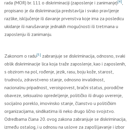
[4]
rada (MOR) br. 111 o diskriminaciji (zaposlenje i zanimanje)
,
propisano je da diskriminacija predstavlјa i svako pravlјenje
razlike, isklјučenje ili davanje prvenstva koje ima za posledicu
ukidanje ili narušavanje jednakih mogućnosti ili tretmana u
zaposlenju ili zanimanju.
[5]
Zakonom o radu
zabranjuje se diskriminacija, odnosno, svaki
oblik diskriminacije lica koja traže zaposlenje, kao i zaposlenih,
s obzirom na pol, rođenje, jezik, rasu, boju kože, starost,
trudnoću, zdravstveno stanje, odnosno invalidnost,
nacionalnu pripadnost, veroispovest, bračni status, porodične
obaveze, seksualno opredelјenje, političko ili drugo uverenje,
socijalno poreklo, imovinsko stanje, članstvo u političkim
organizacijama, sindikatima ili neko drugo lično svojstvo.
Odredbama člana 20. ovog zakona zabranjuje se diskriminacija,
između ostalog, i u odnosu na uslove za zapošlјavanje i izbor