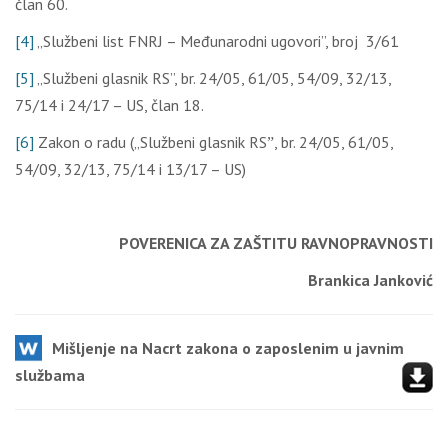
član 60.
[4]
„Službeni list FNRJ – Međunarodni ugovori”, broj 3/61
[5]
„Službeni glasnik RS”, br. 24/05, 61/05, 54/09, 32/13,
75/14 i 24/17 – US, član 18.
[6]
Zakon o radu („Službeni glasnik RSˮ, br. 24/05, 61/05,
54/09, 32/13, 75/14 i 13/17 – US)
POVERENICA ZA ZAŠTITU RAVNOPRAVNOSTI
Brankica Janković
Mišlјenje na Nacrt zakona o zaposlenim u javnim
službama