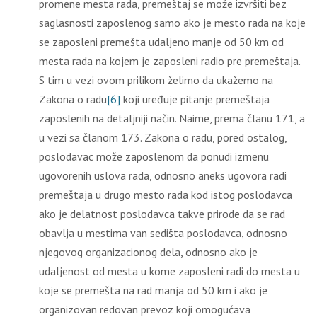
promene mesta rada, premeštaj se može izvršiti bez
saglasnosti zaposlenog samo ako je mesto rada na koje
se zaposleni premešta udalјeno manje od 50 km od
mesta rada na kojem je zaposleni radio pre premeštaja.
S tim u vezi ovom prilikom želimo da ukažemo na
Zakona o radu
[6]
koji uređuje pitanje premeštaja
zaposlenih na detalјniji način. Naime, prema članu 171, a
u vezi sa članom 173. Zakona o radu, pored ostalog,
poslodavac može zaposlenom da ponudi izmenu
ugovorenih uslova rada, odnosno aneks ugovora radi
premeštaja u drugo mesto rada kod istog poslodavca
ako je delatnost poslodavca takve prirode da se rad
obavlјa u mestima van sedišta poslodavca, odnosno
njegovog organizacionog dela, odnosno ako je
udalјenost od mesta u kome zaposleni radi do mesta u
koje se premešta na rad manja od 50 km i ako je
organizovan redovan prevoz koji omogućava