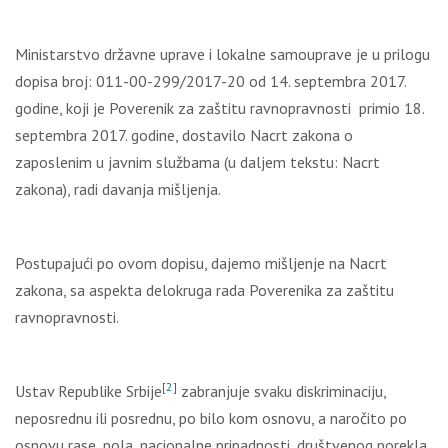
Ministarstvo državne uprave i lokalne samouprave je u prilogu
dopisa broj: 011-00-299/2017-20 od 14. septembra 2017.
godine, koji je Poverenik za zaštitu ravnopravnosti primio 18.
septembra 2017. godine, dostavilo Nacrt zakona o
zaposlenim u javnim službama (u dalјem tekstu: Nacrt
zakona), radi davanja mišlјenja.
Postupajući po ovom dopisu, dajemo mišlјenje na Nacrt
zakona, sa aspekta delokruga rada Poverenika za zaštitu
ravnopravnosti.
[2]
Ustav Republike Srbije
zabranjuje svaku diskriminaciju,
neposrednu ili posrednu, po bilo kom osnovu, a naročito po
osnovu rase, pola, nacionalne pripadnosti, društvenog porekla,