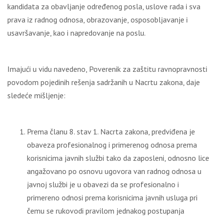
kandidata za obavlјanje određenog posla, uslove rada i sva
prava iz radnog odnosa, obrazovanje, osposoblјavanje i
usavršavanje, kao i napredovanje na poslu.
Imajući u vidu navedeno, Poverenik za zaštitu ravnopravnosti
povodom pojedinih rešenja sadržanih u Nacrtu zakona, daje
sledeće mišlјenje:
Prema članu 8. stav 1. Nacrta zakona, predviđena je
obaveza profesionalnog i primerenog odnosa prema
korisnicima javnih službi tako da zaposleni, odnosno lice
angažovano po osnovu ugovora van radnog odnosa u
javnoj službi je u obavezi da se profesionalno i
primereno odnosi prema korisnicima javnih usluga pri
čemu se rukovodi pravilom jednakog postupanja