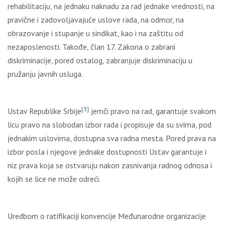
rehabilitaciju, na jednaku naknadu za rad jednake vrednosti, na
pravične i zadovolјavajuće uslove rada, na odmor, na
obrazovanje i stupanje u sindikat, kao i na zaštitu od
nezaposlenosti. Takođe, član 17. Zakona o zabrani
diskriminacije, pored ostalog, zabranjuje diskriminaciju u
pružanju javnih usluga.
[3]
Ustav Republike Srbije
jemči pravo na rad, garantuje svakom
licu pravo na slobodan izbor rada i propisuje da su svima, pod
jednakim uslovima, dostupna sva radna mesta. Pored prava na
izbor posla i njegove jednake dostupnosti Ustav garantuje i
niz prava koja se ostvaruju nakon zasnivanja radnog odnosa i
kojih se lice ne može odreći.
Uredbom o ratifikaciji konvencije Međunarodne organizacije