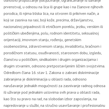
odnosno propuštanje (isklјučivanje, ograničavanje ili davanje
prvenstva), u odnosu na lica ili grupe kao i na članove njihovih
porodica, ili njima bliska lica, na otvoren ili prikriven način, a
koji se zasniva na rasi, boji kože, precima, državlјanstvu,
nacionalnoj pripadnosti ili etničkom poreklu, jeziku, verskim ili
političkim ubeđenjima, polu, rodnom identitetu, seksualnoj
orijentaciji, imovnom stanju, rođenju, genetskim
osobenostima, zdravstvenom stanju, invaliditetu, bračnom i
porodičnom statusu, osuđivanosti, starosnom dobu, izgledu,
članstvu u političkim, sindikalnim i drugim organizacijama i
drugim stvarnim, odnosno pretpostavlјenim ličnim svojstvima.
Odredbom člana 16. stav 1. Zakona o zabrani diskriminacije
zabranjena je diskriminacija u oblasti rada, odnosno
narušavanje jednakih mogućnosti za zasnivanje radnog odnosa
ili uživanje pod jednakim uslovima svih prava u oblasti rada,
kao što su pravo na rad, na slobodan izbor zaposlenja, na
napredovanje u službi, na stručno usavršavanje i profesionalnu