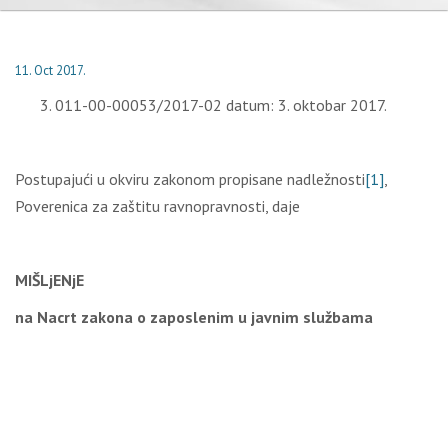
11. Oct 2017.
011-00-00053/2017-02 datum: 3. oktobar 2017.
Postupajući u okviru zakonom propisane nadležnosti
[1]
,
Poverenica za zaštitu ravnopravnosti, daje
MIŠLjENјE
na Nacrt zakona o zaposlenim u javnim službama