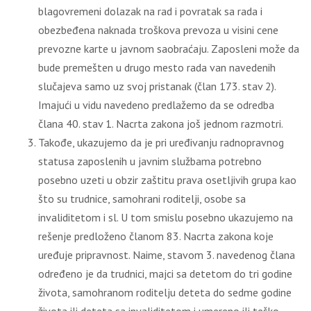
blagovremeni dolazak na rad i povratak sa rada i
obezbeđena naknada troškova prevoza u visini cene
prevozne karte u javnom saobraćaju. Zaposleni može da
bude premešten u drugo mesto rada van navedenih
slučajeva samo uz svoj pristanak (član 173. stav 2).
Imajući u vidu navedeno predlažemo da se odredba
člana 40. stav 1. Nacrta zakona još jednom razmotri.
Takođe, ukazujemo da je pri uređivanju radnopravnog
statusa zaposlenih u javnim službama potrebno
posebno uzeti u obzir zaštitu prava osetlјivih grupa kao
što su trudnice, samohrani roditelјi, osobe sa
invaliditetom i sl. U tom smislu posebno ukazujemo na
rešenje predloženo članom 83. Nacrta zakona koje
uređuje pripravnost. Naime, stavom 3. navedenog člana
određeno je da trudnici, majci sa detetom do tri godine
života, samohranom roditelјu deteta do sedme godine