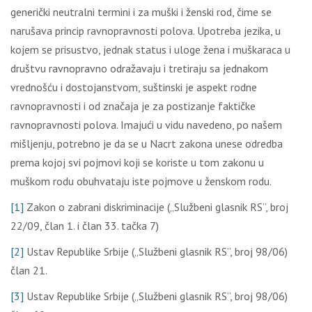
generički neutralni termini i za muški i ženski rod, čime se
narušava princip ravnopravnosti polova. Upotreba jezika, u
kojem se prisustvo, jednak status i uloge žena i muškaraca u
društvu ravnopravno odražavaju i tretiraju sa jednakom
vrednošću i dostojanstvom, suštinski je aspekt rodne
ravnopravnosti i od značaja je za postizanje faktičke
ravnopravnosti polova. Imajući u vidu navedeno, po našem
mišlјenju, potrebno je da se u Nacrt zakona unese odredba
prema kojoj svi pojmovi koji se koriste u tom zakonu u
muškom rodu obuhvataju iste pojmove u ženskom rodu.
[1]
Zakon o zabrani diskriminacije („Službeni glasnik RS”, broj
22/09, član 1. i član 33. tačka 7)
[2]
Ustav Republike Srbije („Službeni glasnik RS”, broj 98/06)
član 21.
[3]
Ustav Republike Srbije („Službeni glasnik RS”, broj 98/06)