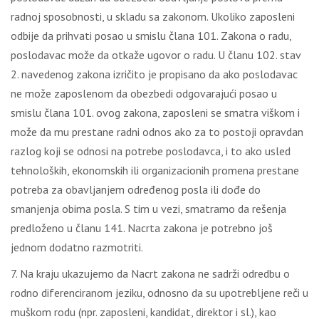
radnoj sposobnosti, u skladu sa zakonom. Ukoliko zaposleni
odbije da prihvati posao u smislu člana 101. Zakona o radu,
poslodavac može da otkaže ugovor o radu. U članu 102. stav
2. navedenog zakona izričito je propisano da ako poslodavac
ne može zaposlenom da obezbedi odgovarajući posao u
smislu člana 101. ovog zakona, zaposleni se smatra viškom i
može da mu prestane radni odnos ako za to postoji opravdan
razlog koji se odnosi na potrebe poslodavca, i to ako usled
tehnoloških, ekonomskih ili organizacionih promena prestane
potreba za obavlјanjem određenog posla ili dođe do
smanjenja obima posla. S tim u vezi, smatramo da rešenja
predloženo u članu 141. Nacrta zakona je potrebno još
jednom dodatno razmotriti.
7. Na kraju ukazujemo da Nacrt zakona ne sadrži odredbu o
rodno diferenciranom jeziku, odnosno da su upotreblјene reči u
muškom rodu (npr. zaposleni, kandidat, direktor i sl.), kao