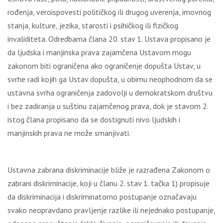
rođenja, veroispovesti političkog ili drugog uverenja, imovnog
stanja, kulture, jezika, starosti i psihičkog ili fizičkog
invaliditeta. Odredbama člana 20. stav 1. Ustava propisano je
da lјudska i manjinska prava zajamčena Ustavom mogu
zakonom biti ograničena ako ograničenje dopušta Ustav, u
svrhe radi kojih ga Ustav dopušta, u obimu neophodnom da se
ustavna svrha ograničenja zadovolјi u demokratskom društvu
i bez zadiranja u suštinu zajamčenog prava, dok je stavom 2.
istog člana propisano da se dostignuti nivo lјudskih i
manjinskih prava ne može smanjivati.
Ustavna zabrana diskriminacije bliže je razrađena Zakonom o
zabrani diskriminacije, koji u članu 2. stav 1. tačka 1) propisuje
da diskriminacija i diskriminatorno postupanje označavaju
svako neopravdano pravlјenje razlike ili nejednako postupanje,