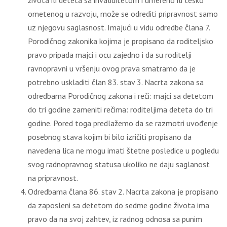
života ili deteta sa invaliditetom i umereno ili teško
ometenog u razvoju, može se odrediti pripravnost samo
uz njegovu saglasnost. Imajući u vidu odredbe člana 7.
Porodičnog zakonika kojima je propisano da roditelјsko
pravo pripada majci i ocu zajedno i da su roditelјi
ravnopravni u vršenju ovog prava smatramo da je
potrebno uskladiti član 83. stav 3. Nacrta zakona sa
odredbama Porodičnog zakona i reči: majci sa detetom
do tri godine zameniti rečima: roditelјima deteta do tri
godine. Pored toga predlažemo da se razmotri uvođenje
posebnog stava kojim bi bilo izričiti propisano da
navedena lica ne mogu imati štetne posledice u pogledu
svog radnopravnog statusa ukoliko ne daju saglanost
na pripravnost.
Odredbama člana 86. stav 2. Nacrta zakona je propisano
da zaposleni sa detetom do sedme godine života ima
pravo da na svoj zahtev, iz radnog odnosa sa punim