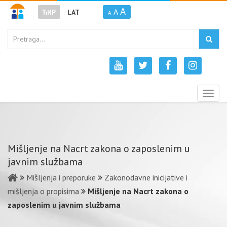
A
A
ЋИР
LAT
A
Togg
navig
Mišlјenje na Nacrt zakona o zaposlenim u
javnim službama
Mišljenja i preporuke
Zakonodavne inicijative i
mišljenja o propisima
Mišlјenje na Nacrt zakona o
zaposlenim u javnim službama