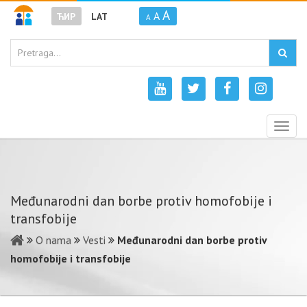
A
A
ЋИР
LAT
A
Togg
navig
Međunarodni dan borbe protiv homofobije i
transfobije
O nama
Vesti
Međunarodni dan borbe protiv
homofobije i transfobije