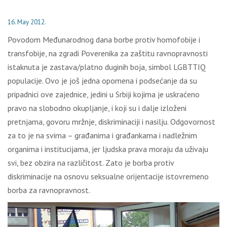
16. May 2012.
Povodom Međunarodnog dana borbe protiv homofobije i
transfobije, na zgradi Poverenika za zaštitu ravnopravnosti
istaknuta je zastava/platno duginih boja, simbol LGBTTIQ
populacije. Ovo je još jedna opomena i podsećanje da su
pripadnici ove zajednice, jedini u Srbiji kojima je uskraćeno
pravo na slobodno okupljanje, i koji su i dalje izloženi
pretnjama, govoru mržnje, diskriminaciji i nasilju. Odgovornost
za to je na svima – građanima i građankama i nadležnim
organima i institucijama, jer ljudska prava moraju da uživaju
svi, bez obzira na različitost. Zato je borba protiv
diskriminacije na osnovu seksualne orijentacije istovremeno
borba za ravnopravnost.