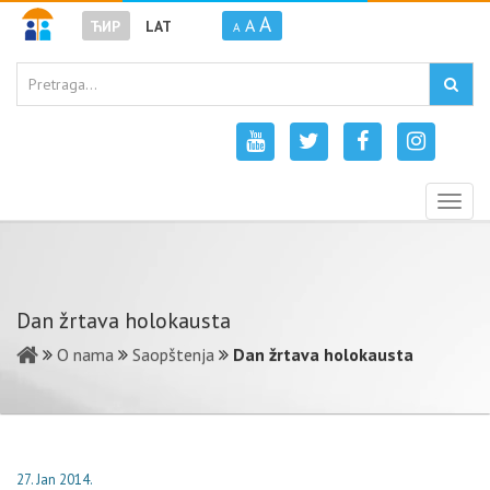
A
A
ЋИР
LAT
A
Togg
navig
Dan žrtava holokausta
O nama
Saopštenja
Dan žrtava holokausta
27. Jan 2014.