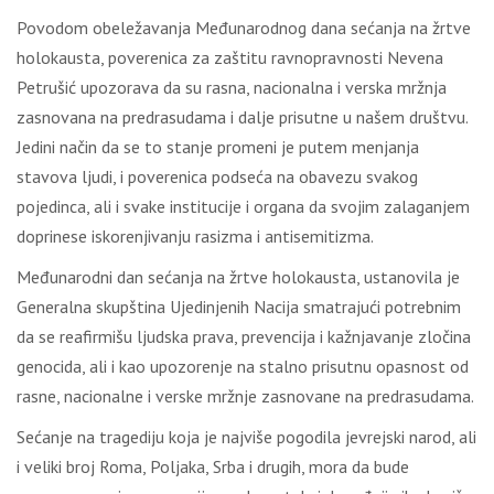
Povodom obeležavanja Međunarodnog dana sećanja na žrtve
holokausta, poverenica za zaštitu ravnopravnosti Nevena
Petrušić upozorava da su rasna, nacionalna i verska mržnja
zasnovana na predrasudama i dalje prisutne u našem društvu.
Jedini način da se to stanje promeni je putem menjanja
stavova ljudi, i poverenica podseća na obavezu svakog
pojedinca, ali i svake institucije i organa da svojim zalaganjem
doprinese iskorenjivanju rasizma i antisemitizma.
Međunarodni dan sećanja na žrtve holokausta, ustanovila je
Generalna skupština Ujedinjenih Nacija smatrajući potrebnim
da se reafirmišu ljudska prava, prevencija i kažnjavanje zločina
genocida, ali i kao upozorenje na stalno prisutnu opasnost od
rasne, nacionalne i verske mržnje zasnovane na predrasudama.
Sećanje na tragediju koja je najviše pogodila jevrejski narod, ali
i veliki broj Roma, Poljaka, Srba i drugih, mora da bude