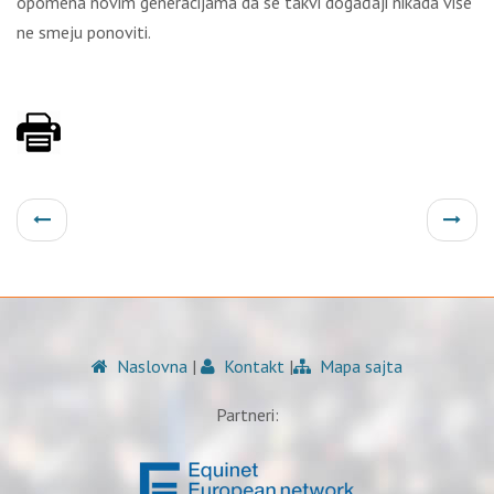
opomena novim generacijama da se takvi događaji nikada više
ne smeju ponoviti.
Naslovna
|
Kontakt
|
Mapa sajta
Partneri: