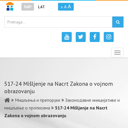
A
A
ЋИР
LAT
A
Togg
navig
517-24 Mišljenje na Nacrt Zakona o vojnom
obrazovanju
Мишљења и препоруке
Законодавне иницијативе и
мишљење о прописима
517-24 Mišljenje na Nacrt
Zakona o vojnom obrazovanju