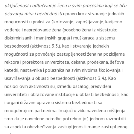
uključenost i odlučivanje žena u svim procesima koji se tiču
očuvanja mira i bezbednosti
upravo kroz stvaranje jednakih
mogućnosti u praksi za školovanje, zapošljavanje, karijerno
vođenje i napredovanje žena (posebno žena iz višestruko
diskriminisanih i manjinskih grupa) i muškaraca u sistemu
bezbednosti (aktivnost 3.3.), kao i stvaranje jednakih
mogućnosti za povećanje zastupljenosti žena na pozicijama
rektora i prorektora univerziteta, dekana, prodekana, šefova
katedri, nastavnika i polaznika na svim nivoima školovanja i
usavršavanja u oblasti bezbednosti (aktivnost 3.4.). Kao
nosioci ovih aktivnosti su, između ostalog, predviđeni
univerziteti i obrazovane institucije u oblasti bezbednosti, kao
i organi državne uprave u sistemu bezbednosti sa
mnogobrojnim partnerima. Imajući u vidu navedeno mišljenja
smo da je navedene odredbe potrebno još jednom razmotriti
sa aspekta obezbeđivanja zastupljenosti manje zastupljenog