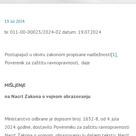
19. Jul 2024.
br. 011-00-00023/2024-02 datum: 19.07.2024
Postupajući u okviru zakonom propisane nadležnosti
[1]
,
Poverenik za zaštitu ravnopravnosti, daje
MIŠLjENjE
na Nacrt Zakona o vojnom obrazovanju
Ministarstvo odbrane je dopisom broj: 1632-8, od 4. jula
2024. godine, dostavilo Povereniku za zaštitu ravnopravnosti
Nacrt Zakona o vojnom obrazovanju (u daljem tekstu: Nacrt