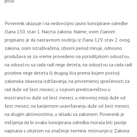
pola.
Poverenik ukazuje i na nedovoljno jasno koncipirane odredbe
člana 150. stav 1. Nacrta zakona. Naime, ovim članom
propisano je da nastavnom osoblju iz člana 129. stav 2. ovog
zakona, osim istraživačima, izborni period miruje, odnosno
produžava se za vreme provedeno na porodiljskom odsustvu,
na odsustvu sa rada radi nege deteta, na odsustvu sa rada radi
posebne nege deteta ili drugog lica prema kojem postoji
zakonska obaveza izdržavanja, na privremenoj sprečenosti za
rad duže od šest meseci, u vojnom predstavništvu u
inostranstvu duže od šest meseci, u mirovnoj misiji duže od
šest meseci, na karijernom usavršavanju duže od šest meseci,
na drugim aktivnostima, u skladu sa zakonom. Poverenik je
mišljenja da bi ovako koncipirana odredba morala biti jasnije
napisana s obzirom na značenje termina
mirovanje
iz Zakona