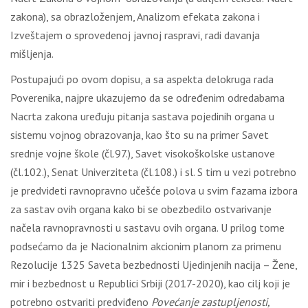
zakona), sa obrazloženjem, Analizom efekata zakona i
Izveštajem o sprovedenoj javnoj raspravi, radi davanja
mišljenja.
Postupajući po ovom dopisu, a sa aspekta delokruga rada
Poverenika, najpre ukazujemo da se određenim odredabama
Nacrta zakona uređuju pitanja sastava pojedinih organa u
sistemu vojnog obrazovanja, kao što su na primer Savet
srednje vojne škole (čl.97.), Savet visokoškolske ustanove
(čl.102.), Senat Univerziteta (čl.108.) i sl. S tim u vezi potrebno
je predvideti ravnopravno učešće polova u svim fazama izbora
za sastav ovih organa kako bi se obezbedilo ostvarivanje
načela ravnopravnosti u sastavu ovih organa. U prilog tome
podsećamo da je Nacionalnim akcionim planom za primenu
Rezolucije 1325 Saveta bezbednosti Ujedinjenih nacija – Žene,
mir i bezbednost u Republici Srbiji (2017-2020), kao cilj koji je
potrebno ostvariti predviđeno
Povećanje zastupljenosti,