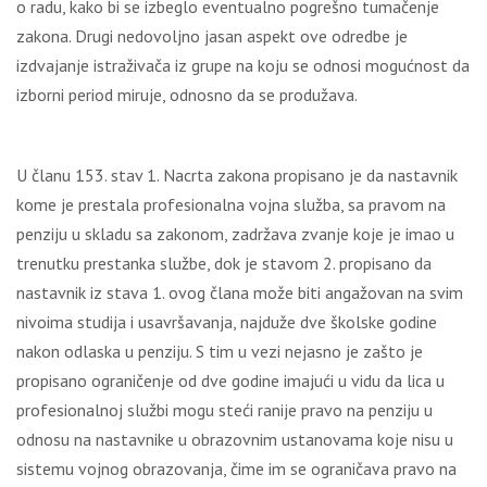
o radu, kako bi se izbeglo eventualno pogrešno tumačenje
zakona. Drugi nedovoljno jasan aspekt ove odredbe je
izdvajanje istraživača iz grupe na koju se odnosi mogućnost da
izborni period miruje, odnosno da se produžava.
U članu 153. stav 1. Nacrta zakona propisano je da nastavnik
kome je prestala profesionalna vojna služba, sa pravom na
penziju u skladu sa zakonom, zadržava zvanje koje je imao u
trenutku prestanka službe, dok je stavom 2. propisano da
nastavnik iz stava 1. ovog člana može biti angažovan na svim
nivoima studija i usavršavanja, najduže dve školske godine
nakon odlaska u penziju. S tim u vezi nejasno je zašto je
propisano ograničenje od dve godine imajući u vidu da lica u
profesionalnoj službi mogu steći ranije pravo na penziju u
odnosu na nastavnike u obrazovnim ustanovama koje nisu u
sistemu vojnog obrazovanja, čime im se ograničava pravo na