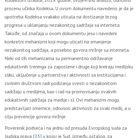
Kodeksom izradila, 2019. godine, svojevrsnu analizu, odnosno
procenu učinka Kodeksa. U ovom dokumentu navedeno je da je
upotreba Kodeksa svakako uticala na dostizanje brzog
progresa u uklanjanju nezakonitog sadržaja sa interneta.
Takođe, od značaja u ovom dokumentu jesu i navedeni
konkretni mehanizmi koji mogu uticati na smanjenje
nezakonitog sadržaja, a posebno govora mržnje sa interneta.
Neki od tih mehanizama su permanentno održavanje
edukativnih treninga za zaposlene i druge koji kreiraju medijsku
sliku, uključenje u partnerstva i aktivnosti sa institucijama i
civilnim društvom radi podizanja svesti o nezakonitom
sadržaju u medijima, kao i rad na promovisanju ovakvih
edukativnih sadržaja za medije i sl. Ovi mehanizmi mogu
predstavljati smernice, odnosno aktivnosti za svaki medij, a u
cilju prevencije govora mržnje
Poverenik podseća i na jednu od presuda Evropskog suda za
ljudska prava,
[23]
u kojoj je Sud, između ostalog, za