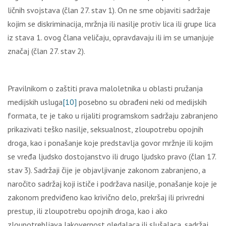
ličnih svojstava (član 27. stav 1). On ne sme objaviti sadržaje
kojim se diskriminacija, mržnja ili nasilje protiv lica ili grupe lica
iz stava 1. ovog člana veličaju, opravdavaju ili im se umanjuje
značaj (član 27. stav 2).
Pravilnikom o zaštiti prava maloletnika u oblasti pružanja
medijskih usluga
[10]
posebno su obrađeni neki od medijskih
formata, te je tako u rijaliti programskom sadržaju zabranjeno
prikazivati teško nasilje, seksualnost, zloupotrebu opojnih
droga, kao i ponašanje koje predstavlja govor mržnje ili kojim
se vređa ljudsko dostojanstvo ili drugo ljudsko pravo (član 17.
stav 3). Sadržaji čije je objavljivanje zakonom zabranjeno, a
naročito sadržaj koji ističe i podržava nasilje, ponašanje koje je
zakonom predviđeno kao krivično delo, prekršaj ili privredni
prestup, ili zloupotrebu opojnih droga, kao i ako
zloupotrebljava lakovernost gledalaca ili slušalaca, sadržaj