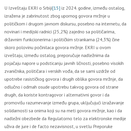
U Izveštaju EKRI o Srbiji
[15]
iz 2024. godine, između ostalog,
izražena je zabrinutost zbog upornog govora mržnje u
političkom i drugom javnom diskursu, posebno na internetu, da
novinari i medijski radnici (25,2%) zajedno sa političarima,
državnim funkcionerima i političkim strankama (24,3%) čine
skoro polovinu počinilaca govora mržnje. EKRI u ovom
izveštaju, između ostalog, preporučuje nadležnima da
pojačaju napore u podsticanju javnih ličnosti, posebno visokih
zvaničnika, političara i verskih vođa, da se sami uzdrže od
upotrebe rasističkog govora i drugih oblika govora mržnje, da
odlučno i odmah osude upotrebu takvog govora od strane
drugih, da koriste kontragovor i alternativni govor i da
promovišu razumevanje između grupa, uključujući izražavanje
solidarnosti sa onima koji su na meti govora mržnje, kao i da
nadležni obezbede da Regulatorno telo za elektronske medije
uživa de jure i de facto nezavisnost, u svetlu Preporuke