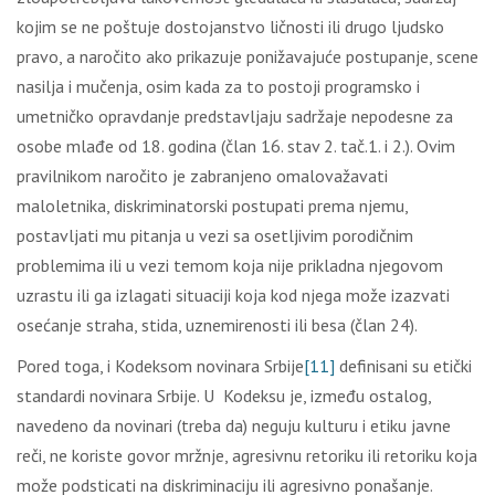
kojim se ne poštuje dostojanstvo ličnosti ili drugo ljudsko
pravo, a naročito ako prikazuje ponižavajuće postupanje, scene
nasilja i mučenja, osim kada za to postoji programsko i
umetničko opravdanje predstavljaju sadržaje nepodesne za
osobe mlađe od 18. godina (član 16. stav 2. tač.1. i 2.). Ovim
pravilnikom naročito je zabranjeno omalovažavati
maloletnika, diskriminatorski postupati prema njemu,
postavljati mu pitanja u vezi sa osetljivim porodičnim
problemima ili u vezi temom koja nije prikladna njegovom
uzrastu ili ga izlagati situaciji koja kod njega može izazvati
osećanje straha, stida, uznemirenosti ili besa (član 24).
Pored toga, i Kodeksom novinara Srbije
[11]
definisani su etički
standardi novinara Srbije. U Kodeksu je, između ostalog,
navedeno da novinari (treba da) neguju kulturu i etiku javne
reči, ne koriste govor mržnje, agresivnu retoriku ili retoriku koja
može podsticati na diskriminaciju ili agresivno ponašanje.