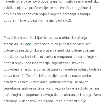
navedeno je da je novo doba transformisalo i samu medijsku
publiku i njihove preferencije, te su tehničke mogućnosti
dovele i do negativnih pojava koje se ogredaju u širenju
govora mržnje ili dezinformacija (tačka 5.2).
Pravilnikom o zaštiti ljudskih prava u oblasti pružanja
medijskih usluga
[9]
propisano je da je pružalac medijske
usluge dužan da prilikom pružanja medijske usluge poštuje
ljudska prava korisnika, učesnika u programu ili lica na koje se
odnosi objavljena informacija, zajemčena Ustavom i
potvrđenim međunarodnim aktima koji uređuju oblast ljudskih
prava (član 2). Takođe, informacije u vezi sa nacionalnim,
etničkim, rasnim ili verskim sukobima emituju se nakon
temeljnog ispitivanja činjenica u vezi sa takvim sukobima i na
način kojim se doprinosi razvoju duha tolerancije i ne ugrožava
očuvanje ili uspostavljanje reda i mira. a naročito nije