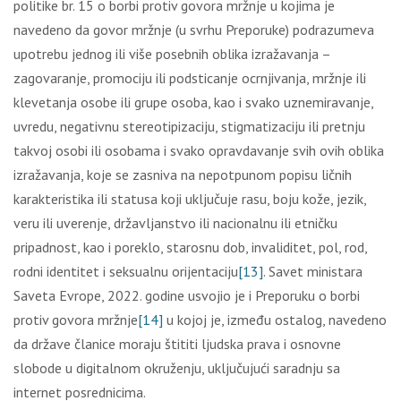
politike br. 15 o borbi protiv govora mržnje u kojima je
navedeno da govor mržnje (u svrhu Preporuke) podrazumeva
upotrebu jednog ili više posebnih oblika izražavanja –
zagovaranje, promociju ili podsticanje ocrnjivanja, mržnje ili
klevetanja osobe ili grupe osoba, kao i svako uznemiravanje,
uvredu, negativnu stereotipizaciju, stigmatizaciju ili pretnju
takvoj osobi ili osobama i svako opravdavanje svih ovih oblika
izražavanja, koje se zasniva na nepotpunom popisu ličnih
karakteristika ili statusa koji uključuje rasu, boju kože, jezik,
veru ili uverenje, državljanstvo ili nacionalnu ili etničku
pripadnost, kao i poreklo, starosnu dob, invaliditet, pol, rod,
rodni identitet i seksualnu orijentaciju
[13]
. Savet ministara
Saveta Evrope, 2022. godine usvojio je i Preporuku o borbi
protiv govora mržnje
[14]
u kojoj je, između ostalog, navedeno
da države članice moraju štititi ljudska prava i osnovne
slobode u digitalnom okruženju, uključujući saradnju sa
internet posrednicima.