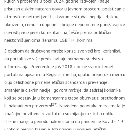
ključnih problema u toku 2024. godine, izdvojen i dalje
prisutan diskriminatoran govor u javnom prostoru, podsticanje
atmosfere netrpeljivosti, stvaranje straha i neprijateljskog
okruženja, čemu su doprineli i brojne neprimerene ponižavajuće
i uvredljive izjave i komentari, najčešće prema političkim
neistomišljenicima, ženama, LGBTI+, Romima.
S obzirom da društvene mreže koristi sve veći broj korisnikai,
da portali sve više predstavljaju primarno sredstvo
informisanja, Poverenik je još 2018. godine svim internet
portalima upisanim u Registar medija, uputio preporuku mera u
cilju celishodne primene etičkih standarda i prevencije i
smanjenja diskriminacije i govora mržnje, da sadržaj korisnika
koji se postavlja u komentarima treba obuhvatiti prethodnom
[27]
ili naknadnom proverom
. Navedena peporuka mera imala je
značajne pozitivne rezultate u suzbijanju različitih oblika
diskriminacije u periodu nakon slanja do pandemije Kovid – 19
i tokom njenog trajanja. Isti principi u pogledu etičkih