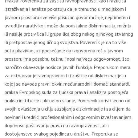
Praksa Poverenika za zaštitu ravnopravnosti, kao i različita
istraživanja i analize pokazuju da je trenutno u medijskom i
javnom prostoru sve više prisutan govor mržnje, neprimeren i
uvredljiv narativ koji može da podstakne diskriminaciju, mržnju
ili nasilje protiv lica ili grupa lica zbog nekog njihovog stvarnog
ili pretpostavljenog ličnog svojstva. Poverenik je na to više
puta ukazivao, uz podsećanje da izgovorena reč u javnom
prostoru ima posebnu težinu i nosi najveću odgovornost, što
naročito obavezuje nosioce javnih funkcija. Preporukom mera
za ostvarivanje ravnopravnosti i zaštite od diskriminacije, u
kojoj se navode pravni okvir, međunarodni i domaći standardi,
praksa Evropskog suda za ljudska prava i analizira postojeća
praksa institucije i aktuelno stanje, Poverenik koristi jedno od
svojih ovlašćenja u cilju suzbijanja diskriminacije i sa ciljem da
novinari i urednici profesionalnim i odgovornim izveštavanjem
doprinose poštovanju prava na ravnopravnost, ali i
dostojanstvo svakog pojedinca u društvu. Preporuka se