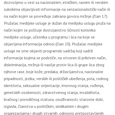
dozvoljeno u vezi sa nacionalnim, etničkim, rasnim ili verskim
sukobima objavljivati informacije na senzacionalistički način ili
na način kojim se povređuje zabrana govora mržnje (član 17).
Pružalac medijske usluge je dužan da medijsku uslugu pruža na
način kojim se poštuje dostojanstvo ličnosti korisnika
medijske usluge, učesnika u programu i lica na koje se
objavljena informacija odnosi (član 20). Pružalac medijske
usluge ne sme objaviti programski sadržaj koji sadrži
informacije kojima se podstiče, na otvoren ili prikriven način,
diskriminacija, mržnja ili nasilje protiv lica ili grupe lica zbog
njihove rase, boje kože, predaka, državljanstva, nacionalne
pripadnosti, jezika, verskih ili političkih ubeđenja, pola, rodnog
identiteta, seksualne orijentacije, imovnog stanja, rođenja,
genetskih osobenosti, zdravstvenog stanja, invaliditeta,
bračnog i porodičnog statusa, osuđivanosti, starosne dobi,
izgleda, članstva u političkim, sindikalnim i drugim
organizacijama i drugih stvarnih, odnosno pretpostavljenih