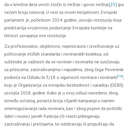
da u krivična dela uvrsti zločin iz mržnje i govor mržnje
[25]
(po
većem broju osnova). U vezi sa ovom inicijativom, Evropski
parlament je, početkom 2024. godine, usvojio rezoluciju koja
predstavlja svojevrsno podsećanje Evropske komisije na
hitnost usvajanja ove rezolucije.
Za profesionalno, objektivno, nepristrasno i izveštavanje uz
poštovanje etičkih standarda i novinarskih kodeksa, od
suštinske je važnosti da se novinari i novinarke ne suočavaju
sa pritiscima, zastrašivanjima i napadima, zbog čega Poverenik
[26]
podseća na Odluku br.3/18 o sigurnosti novinara i novinarki
,
koju je Organizacija za evropsku bezbednost i saradnju (OEBS)
usvojila 2018. godine. Kako je u ovoj odluci navedeno zbog,
između ostalog, porasta broja ciljanih kampanja u nameri
onemogućavanja rada novinara, kao i zbog pojave da politički
lideri i nosioci javnih funkcija i/li vlasti pribegavaju
zastrašivanju i pretnjama, te odobravaju ili propuštaju da