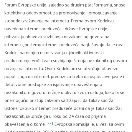
forum Evropske unije, zajedno sa drugim platformama, snose
kolektivnu odgovornost za promovisanje i omogućavanje
slobode izražavanja na internetu. Prema ovom Kodeksu
navedena internet preduzeća i države Evropske unije,
prihvataju obavezu suzbijanja nezakonitog govora na
internetu, pri čemu internet preduzeća naglašavaju da je ovaj
Kodeks namenjen usmeravanju njihovih aktivnosti i
preduzimanju vođstva u suzbijanju širenja nezakonitog govora
mržnje na internetu. Ovim Kodeksom se utvrđuju obaveze
poput toga da internet preduzeća treba da uspostave jasne i
delotvorne postupke za ispitivanje obaveštenja o
nezakonitom govoru mržnje u okviru svojih usluga, kako bi se
onemogućio pristup takvom sadržaju ili da takav sadržaj
uklone. Ukoliko internet preduzeće oceni da je takav sadržaj
nezakonit, ukloniće ga u roku od 24 časa od prijema
[22]
obaveštenja o tome.
Evropska komisija je, u vezi sa ovim