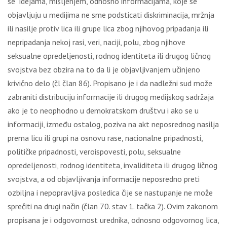
se idejama, mišljenjem, odnosno informacijama, koje se
objavljuju u medijima ne sme podsticati diskriminacija, mržnja
ili nasilje protiv lica ili grupe lica zbog njihovog pripadanja ili
nepripadanja nekoj rasi, veri, naciji, polu, zbog njihove
seksualne opredeljenosti, rodnog identiteta ili drugog ličnog
svojstva bez obzira na to da li je objavljivanjem učinjeno
krivično delo (čl član 86). Propisano je i da nadležni sud može
zabraniti distribuciju informacije ili drugog medijskog sadržaja
ako je to neophodno u demokratskom društvu i ako se u
informaciji, između ostalog, poziva na akt neposrednog nasilja
prema licu ili grupi na osnovu rase, nacionalne pripadnosti,
političke pripadnosti, veroispovesti, polu, seksualne
opredeljenosti, rodnog identiteta, invaliditeta ili drugog ličnog
svojstva, a od objavljivanja informacije neposredno preti
ozbiljna i nepopravljiva posledica čije se nastupanje ne može
sprečiti na drugi način (član 70. stav 1. tačka 2). Ovim zakonom
propisana je i odgovornost urednika, odnosno odgovornog lica,