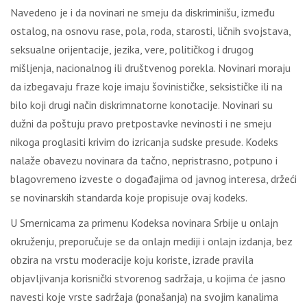
Navedeno je i da novinari ne smeju da diskriminišu, između
ostalog, na osnovu rase, pola, roda, starosti, ličnih svojstava,
seksualne orijentacije, jezika, vere, političkog i drugog
mišljenja, nacionalnog ili društvenog porekla. Novinari moraju
da izbegavaju fraze koje imaju šovinističke, seksističke ili na
bilo koji drugi način diskrimnatorne konotacije. Novinari su
dužni da poštuju pravo pretpostavke nevinosti i ne smeju
nikoga proglasiti krivim do izricanja sudske presude. Kodeks
nalaže obavezu novinara da tačno, nepristrasno, potpuno i
blagovremeno izveste o događajima od javnog interesa, držeći
se novinarskih standarda koje propisuje ovaj kodeks.
U Smernicama za primenu Kodeksa novinara Srbije u onlajn
okruženju, preporučuje se da onlajn mediji i onlajn izdanja, bez
obzira na vrstu moderacije koju koriste, izrade pravila
objavljivanja korisnički stvorenog sadržaja, u kojima će jasno
navesti koje vrste sadržaja (ponašanja) na svojim kanalima