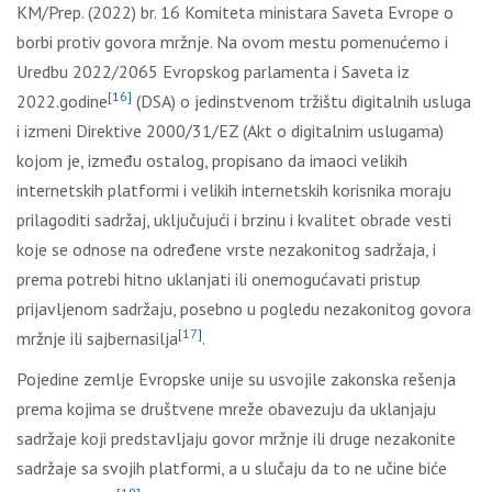
KM/Prep. (2022) br. 16 Komiteta ministara Saveta Evrope o
borbi protiv govora mržnje. Na ovom mestu pomenućemo i
Uredbu 2022/2065 Evropskog parlamenta i Saveta iz
[16]
2022.godine
(DSA) o jedinstvenom tržištu digitalnih usluga
i izmeni Direktive 2000/31/EZ (Akt o digitalnim uslugama)
kojom je, između ostalog, propisano da imaoci velikih
internetskih platformi i velikih internetskih korisnika moraju
prilagoditi sadržaj, uključujući i brzinu i kvalitet obrade vesti
koje se odnose na određene vrste nezakonitog sadržaja, i
prema potrebi hitno uklanjati ili onemogućavati pristup
prijavljenom sadržaju, posebno u pogledu nezakonitog govora
[17]
mržnje ili sajbernasilja
.
Pojedine zemlje Evropske unije su usvojile zakonska rešenja
prema kojima se društvene mreže obavezuju da uklanjaju
sadržaje koji predstavljaju govor mržnje ili druge nezakonite
sadržaje sa svojih platformi, a u slučaju da to ne učine biće