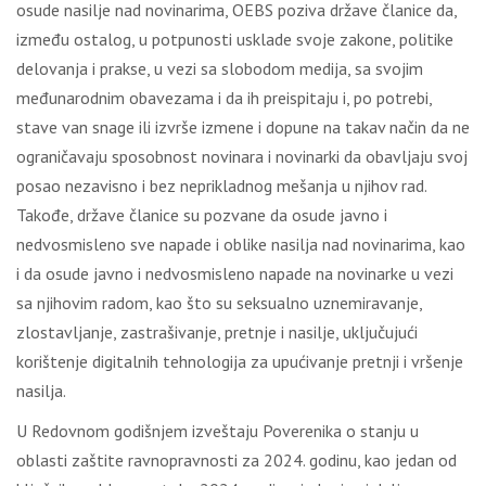
osude nasilje nad novinarima, OEBS poziva države članice da,
između ostalog, u potpunosti usklade svoje zakone, politike
delovanja i prakse, u vezi sa slobodom medija, sa svojim
međunarodnim obavezama i da ih preispitaju i, po potrebi,
stave van snage ili izvrše izmene i dopune na takav način da ne
ograničavaju sposobnost novinara i novinarki da obavljaju svoj
posao nezavisno i bez neprikladnog mešanja u njihov rad.
Takođe, države članice su pozvane da osude javno i
nedvosmisleno sve napade i oblike nasilja nad novinarima, kao
i da osude javno i nedvosmisleno napade na novinarke u vezi
sa njihovim radom, kao što su seksualno uznemiravanje,
zlostavljanje, zastrašivanje, pretnje i nasilje, uključujući
korištenje digitalnih tehnologija za upućivanje pretnji i vršenje
nasilja.
U Redovnom godišnjem izveštaju Poverenika o stanju u
oblasti zaštite ravnopravnosti za 2024. godinu, kao jedan od