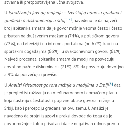
stvarna ili pretpostavljena lična svojstva.
U
Istraživanju javnog mnjenja – Izveštaj o odnosu građana i
[2]
građanki o diskriminaciji u srbiji
, navedeno je da najveći
broj ispitanika smatra da je govor mržnje veoma često i često
prisutan na društvenim mrežama (74%), u političkom govoru
(72%), na televiziji i na internet portalima (po 67%), kao i na
sportskim događajima (66%) i u svakodnevnom govoru (61%).
Najveći procenat ispitanika smatra da mediji ne posvećuju
dovoljno pažnje diskriminaciji (71%), 8% da posvećuju dovoljno
a 9% da posvećuju i previše.
[3]
U
Analizi Prisutnost govora mržnje u medijima u Srbiji
dat
je pregled istraživanja na međunarodnom i domaćem planu
koja ilustruju učestalost i pojavne oblike govora mržnje u
Srbiji, kao i percepciju građana na ovu temu. U Analizi je
navedeno da brojni izazovi u praksi dovode do toga da je
govor mržnje stalno prisutan i da se negativan odnos prema