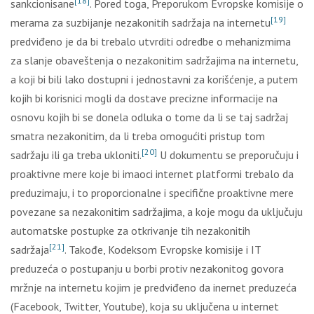
[18]
sankcionisane
. Pored toga, Preporukom Evropske komisije o
[19]
merama za suzbijanje nezakonitih sadržaja na internetu
predviđeno je da bi trebalo utvrditi odredbe o mehanizmima
za slanje obaveštenja o nezakonitim sadržajima na internetu,
a koji bi bili lako dostupni i jednostavni za korišćenje, a putem
kojih bi korisnici mogli da dostave precizne informacije na
osnovu kojih bi se donela odluka o tome da li se taj sadržaj
smatra nezakonitim, da li treba omogućiti pristup tom
[20]
sadržaju ili ga treba ukloniti.
U dokumentu se preporučuju i
proaktivne mere koje bi imaoci internet platformi trebalo da
preduzimaju, i to proporcionalne i specifične proaktivne mere
povezane sa nezakonitim sadržajima, a koje mogu da uključuju
automatske postupke za otkrivanje tih nezakonitih
[21]
sadržaja
. Takođe, Kodeksom Evropske komisije i IT
preduzeća o postupanju u borbi protiv nezakonitog govora
mržnje na internetu kojim je predviđeno da inernet preduzeća
(Facebook, Twitter, Youtube), koja su uključena u internet