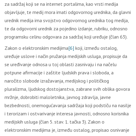
za sadržaj koji se na internet portalima, kao vrsti medija
objavljuje, te medij mora imati odgovornog urednika, da glavni
urednik medija ima svojstvo odgovornog urednika tog medija,
te da odgovorni urednik za pojedino izdanje, rubriku, odnosno
programsku celinu odgovara za sadržaj koji uređuje (član 63).
Zakon o elektronskim medijima
[6]
koji, između ostalog,
uređuje uslove i način pružanja medijskih usluga, propisuje da
se uređivanje odnosa u toj oblasti zasnivaju i na načelu
potpune afirmacije i zaštite ljudskih prava i sloboda, a
naročito slobode izražavanja, medijskog i političkog
pluralizma, ljudskog dostojanstva, zabrane svih oblika govora
mržnje, dobrobiti maloletnika, javnog zdravlja, javne
bezbednosti, onemogućavanja sadržaja koji podstiču na nasilje
i terorizam i ostvarivanje interesa javnosti, odnosno korisnika
medijskih usluga (član 5. stav. 1. tačka 3). Zakon o
elektronskim medijima je, između ostalog, propisao osnivanje