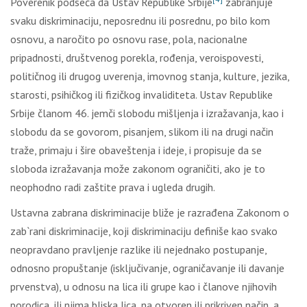
Poverenik podseća da Ustav Republike Srbije
zabranjuje
svaku diskriminaciju, neposrednu ili posrednu, po bilo kom
osnovu, a naročito po osnovu rase, pola, nacionalne
pripadnosti, društvenog porekla, rođenja, veroispovesti,
političnog ili drugog uverenja, imovnog stanja, kulture, jezika,
starosti, psihičkog ili fizičkog invaliditeta. Ustav Republike
Srbije članom 46. jemči slobodu mišljenja i izražavanja, kao i
slobodu da se govorom, pisanjem, slikom ili na drugi način
traže, primaju i šire obaveštenja i ideje, i propisuje da se
sloboda izražavanja može zakonom ograničiti, ako je to
neophodno radi zaštite prava i ugleda drugih.
Ustavna zabrana diskriminacije bliže je razrađena Zakonom o
zab`rani diskriminacije, koji diskriminaciju definiše kao svako
neopravdano pravljenje razlike ili nejednako postupanje,
odnosno propuštanje (isključivanje, ograničavanje ili davanje
prvenstva), u odnosu na lica ili grupe kao i članove njihovih
porodica, ili njima bliska lica, na otvoren ili prikriven način, a