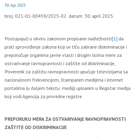
30. Apr 2025.
broj: 021-01-00459/2025-02 datum: 30. april 2025.
Postupajući u okviru zakonom propisane nadležnosti
[1]
da
prati sprovođenje zakona koji se tiču zabrane diskriminacije i
preporučuje organima javne vlasti i drugim licima mere za
ostvarivanje ravnopravnosti i zaštite od diskriminacije,
Poverenik za zaštitu ravnopravnosti upućuje televizijama sa
nacionalnom frekvencijom, štampanim medijima i internet
portalima (u daljem tekstu: mediji) upisanim u Registar medija
koji vodi Agencija za privredne registre
PREPORUKU
MERA ZA OSTVARIVANjE RAVNOPRAVNOSTI
ZAŠTITE OD DISKRIMINACIJE