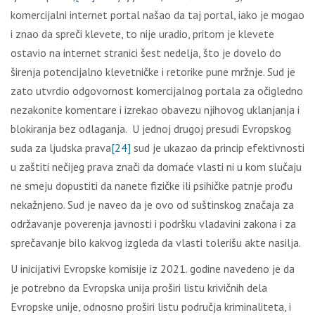
komercijalni internet portal našao da taj portal, iako je mogao
i znao da spreči klevete, to nije uradio, pritom je klevete
ostavio na internet stranici šest nedelja, što je dovelo do
širenja potencijalno klevetničke i retorike pune mržnje. Sud je
zato utvrdio odgovornost komercijalnog portala za očigledno
nezakonite komentare i izrekao obavezu njihovog uklanjanja i
blokiranja bez odlaganja. U jednoj drugoj presudi Evropskog
suda za ljudska prava
[24]
sud je ukazao da princip efektivnosti
u zaštiti nečijeg prava znači da domaće vlasti ni u kom slučaju
ne smeju dopustiti da nanete fizičke ili psihičke patnje prođu
nekažnjeno. Sud je naveo da je ovo od suštinskog značaja za
održavanje poverenja javnosti i podršku vladavini zakona i za
sprečavanje bilo kakvog izgleda da vlasti tolerišu akte nasilja.
U inicijativi Evropske komisije iz 2021. godine navedeno je da
je potrebno da Evropska unija proširi listu krivičnih dela
Evropske unije, odnosno proširi listu područja kriminaliteta, i