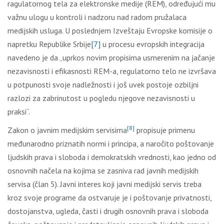
ragulatornog tela za elektronske medije (REM), određujući mu
važnu ulogu u kontroli i nadzoru nad radom pružalaca
medijskih usluga. U poslednjem Izveštaju Evropske komisije o
napretku Republike Srbije
[7]
u procesu evropskih integracija
navedeno je da „uprkos novim propisima usmerenim na jačanje
nezavisnosti i efikasnosti REM-a, regulatorno telo ne izvršava
u potpunosti svoje nadležnosti i još uvek postoje ozbiljni
razlozi za zabrinutost u pogledu njegove nezavisnosti u
praksi“.
[8]
Zakon o javnim medijskim servisima
propisuje primenu
međunarodno priznatih normi i principa, a naročito poštovanje
ljudskih prava i sloboda i demokratskih vrednosti, kao jedno od
osnovnih načela na kojima se zasniva rad javnih medijskih
servisa (član 5). Javni interes koji javni medijski servis treba
kroz svoje programe da ostvaruje je i poštovanje privatnosti,
dostojanstva, ugleda, časti i drugih osnovnih prava i sloboda