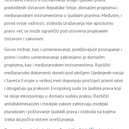
predviđenih Ustavom Republike Srbije, domaćim propisima i
međunarodnim instrumentima o ljudskim pravima. Međutim, i
pored svoje važnosti, sloboda izražavanja nije apsolutno
pravo već se može ograničiti pod uslovima propisanim
Ustavom i zakonom.
Govor mržnje, kao i uznemiravanje, ponižavajuće postupanje i
polno i rodno uznemiravanje zabranjeno je domaćim
propisima, kao i međunarodnim instrumentima. Različiti
međunarodni dokumenti doneti pod okriljem Ujedinjenih nacija
i Saveta Evrope u velikoj meri dopunjuju postojeći pravni okvir
i obogaćuju ga praksom Evropskog suda za ljudska prava koji
se dalje inkorporiraju u domaću sudsku praksu. Različiti
antidiskriminacioni i medijski zakoni zahtevaju medijski
pluralizam i poštovanje ljudskih prava i sloboda na kojima
treba da počiva sistem izveštavanja.
[4]