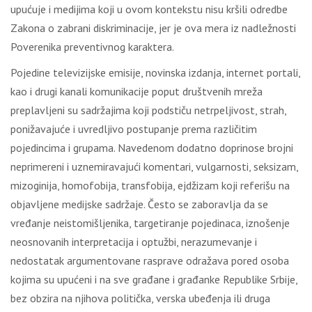
upućuje i medijima koji u ovom kontekstu nisu kršili odredbe
Zakona o zabrani diskriminacije, jer je ova mera iz nadležnosti
Poverenika preventivnog karaktera.
Pojedine televizijske emisije, novinska izdanja, internet portali,
kao i drugi kanali komunikacije poput društvenih mreža
preplavljeni su sadržajima koji podstiču netrpeljivost, strah,
ponižavajuće i uvredljivo postupanje prema različitim
pojedincima i grupama. Navedenom dodatno doprinose brojni
neprimereni i uznemiravajući komentari, vulgarnosti, seksizam,
mizoginija, homofobija, transfobija, ejdžizam koji referišu na
objavljene medijske sadržaje. Često se zaboravlja da se
vređanje neistomišljenika, targetiranje pojedinaca, iznošenje
neosnovanih interpretacija i optužbi, nerazumevanje i
nedostatak argumentovane rasprave odražava pored osoba
kojima su upućeni i na sve građane i građanke Republike Srbije,
bez obzira na njihova politička, verska ubeđenja ili druga