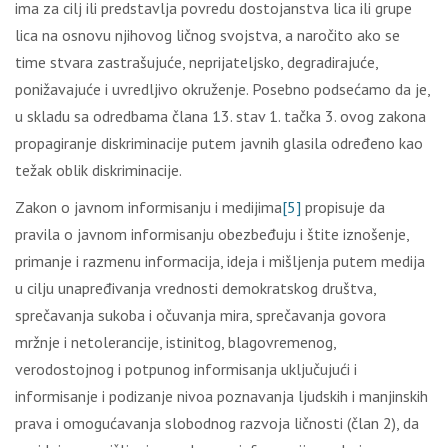
ima za cilj ili predstavlja povredu dostojanstva lica ili grupe
lica na osnovu njihovog ličnog svojstva, a naročito ako se
time stvara zastrašujuće, neprijateljsko, degradirajuće,
ponižavajuće i uvredljivo okruženje. Posebno podsećamo da je,
u skladu sa odredbama člana 13. stav 1. tačka 3. ovog zakona
propagiranje diskriminacije putem javnih glasila određeno kao
težak oblik diskriminacije.
Zakon o javnom informisanju i medijima
[5]
propisuje da
pravila o javnom informisanju obezbeđuju i štite iznošenje,
primanje i razmenu informacija, ideja i mišljenja putem medija
u cilju unapređivanja vrednosti demokratskog društva,
sprečavanja sukoba i očuvanja mira, sprečavanja govora
mržnje i netolerancije, istinitog, blagovremenog,
verodostojnog i potpunog informisanja uključujući i
informisanje i podizanje nivoa poznavanja ljudskih i manjinskih
prava i omogućavanja slobodnog razvoja ličnosti (član 2), da