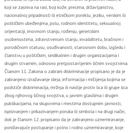
koji se zasniva na rasi, boji kože, precima, državljanstvu,
nacionalnoj pripadnosti ili etničkom poreklu, jeziku, verskim ili
političkim ubeđenjima, polu, rodnom identitetu, seksualnoj
orijentaciji, imovnom stanju, rođenju, genetskim
osobenostima, zdravstvenom stanju, invaliditetu, bračnom i
porodičnom statusu, osuđivanosti, starosnom dobu, izgledu i
članstvu u političkim, sindikalnim i drugim organizacijama i
drugim stvarnim, odnosno pretpostavljenim ličnim svojstvima.
Članom 11. Zakona o zabrani diskriminacije propisano je da je
zabranjeno izražavanje ideja, informacija i mišljenja kojima se
podstiče diskriminacija, mržnja ili nasilje protiv lica ili grupe lica
zbog njihovog ličnog svojstva, u javnim glasilima i drugim
publikacijama, na skupovima i mestima dostupnim javnosti,
ispisivanjem i prikazivanjem poruka ili simbola i na drugi način,
dok je članom 12. propisano da je zabranjeno uznemiravanje,
ponižavajuće postupanje i polno i rodno uznemiravanje, koje