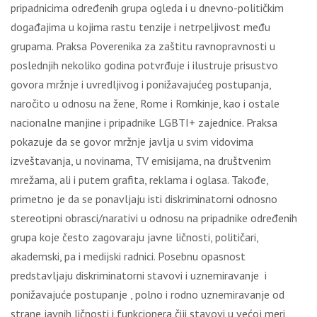
pripadnicima određenih grupa ogleda i u dnevno-političkim
događajima u kojima rastu tenzije i netrpeljivost među
grupama. Praksa Poverenika za zaštitu ravnopravnosti u
poslednjih nekoliko godina potvrđuje i ilustruje prisustvo
govora mržnje i uvredljivog i ponižavajućeg postupanja,
naročito u odnosu na žene, Rome i Romkinje, kao i ostale
nacionalne manjine i pripadnike LGBTI+ zajednice. Praksa
pokazuje da se govor mržnje javlja u svim vidovima
izveštavanja, u novinama, TV emisijama, na društvenim
mrežama, ali i putem grafita, reklama i oglasa. Takođe,
primetno je da se ponavljaju isti diskriminatorni odnosno
stereotipni obrasci/narativi u odnosu na pripadnike određenih
grupa koje često zagovaraju javne ličnosti, političari,
akademski, pa i medijski radnici. Posebnu opasnost
predstavljaju diskriminatorni stavovi i uznemiravanje i
ponižavajuće postupanje , polno i rodno uznemiravanje od
strane javnih ličnosti i funkcionera čiji stavovi u većoj meri