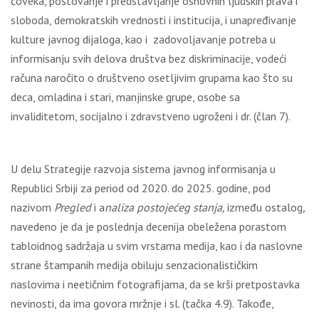
čoveka, poštovanje i predstavljanje osnovnih ljudskih prava i
sloboda, demokratskih vrednosti i institucija, i unapređivanje
kulture javnog dijaloga, kao i zadovoljavanje potreba u
informisanju svih delova društva bez diskriminacije, vodeći
računa naročito o društveno osetljivim grupama kao što su
deca, omladina i stari, manjinske grupe, osobe sa
invaliditetom, socijalno i zdravstveno ugroženi i dr. (član 7).
U delu Strategije razvoja sistema javnog informisanja u
Republici Srbiji za period od 2020. do 2025. godine, pod
nazivom
Pregled
i a
naliza postojećeg stanja,
između ostalog
,
navedeno je da je poslednja decenija obeležena porastom
tabloidnog sadržaja u svim vrstama medija, kao i da naslovne
strane štampanih medija obiluju senzacionalističkim
naslovima i neetičnim fotografijama, da se krši pretpostavka
nevinosti, da ima govora mržnje i sl. (tačka 4.9). Takođe,