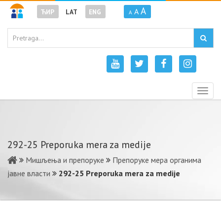
A
A
ЋИР
LAT
ENG
A
Togg
navig
292-25 Preporuka mera za medije
Мишљења и препоруке
Препоруке мера органима
јавне власти
292-25 Preporuka mera za medije