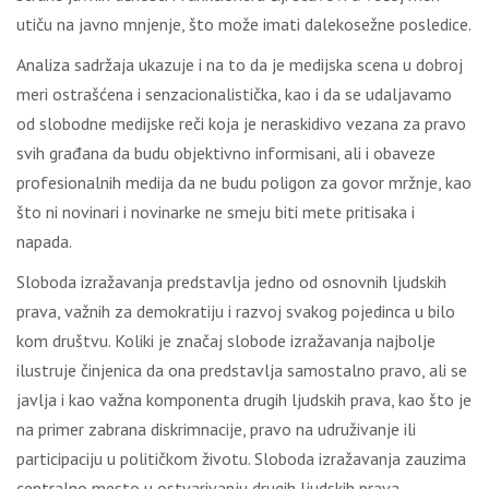
utiču na javno mnjenje, što može imati dalekosežne posledice.
Analiza sadržaja ukazuje i na to da je medijska scena u dobroj
meri ostrašćena i senzacionalistička, kao i da se udaljavamo
od slobodne medijske reči koja je neraskidivo vezana za pravo
svih građana da budu objektivno informisani, ali i obaveze
profesionalnih medija da ne budu poligon za govor mržnje, kao
što ni novinari i novinarke ne smeju biti mete pritisaka i
napada.
Sloboda izražavanja predstavlja jedno od osnovnih ljudskih
prava, važnih za demokratiju i razvoj svakog pojedinca u bilo
kom društvu. Koliki je značaj slobode izražavanja najbolje
ilustruje činjenica da ona predstavlja samostalno pravo, ali se
javlja i kao važna komponenta drugih ljudskih prava, kao što je
na primer zabrana diskrimnacije, pravo na udruživanje ili
participaciju u političkom životu. Sloboda izražavanja zauzima
centralno mesto u ostvarivanju drugih ljudskih prava