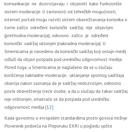
komunikacije ne dozvoljavaju i objasniti kako funkcioniše
sistem moderacije. U zavisnosti od tehničkih mogućnosti,
internet portali mogu razviti sistem obaveštavanja korisnika o
tome zašto određeni korisnički sadržaj nije objavljen
(prethodna moderacija), odnosno zašto je određeni
korisnički sadržaj uklonjen (naknadna moderacija). U
Smernicama je navedeno da korisnički sadržaj koji onlajn medij
odluči da objavi potpada pod uredničku odgovornost medija.
Pored toga, u Smernicama je naglašeno da se u slučaju
korišćenja naknadne moderacije, uklanjanje spornog sadržaja
obavlja nakon saznanja da je sadržaj nedozvoljen, odnosno
posle obaveštenja treće osobe, a da u slučaju da takav sadržaj
nije otklonjen, smatraće se da potpada pod uredničku
odgovornost medija.
[12]
Kada govorimo o evropskim standardima protiv govora mržnje
Poverenik podseća na Preporuku EKRI u pogledu opšte