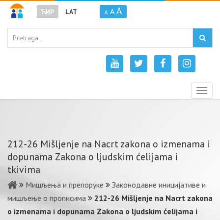
A
A
ЋИР
LAT
A
Togg
navig
212-26 Mišljenje na Nacrt zakona o izmenama i
dopunama Zakona o ljudskim ćelijama i
tkivima
Мишљења и препоруке
Законодавне иницијативе и
мишљење о прописима
212-26 Mišljenje na Nacrt zakona
o izmenama i dopunama Zakona o ljudskim ćelijama i