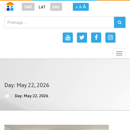
A
A
ЋИР
LAT
ENG
A
Togg
navig
Day: May 22, 2026
Day: May 22, 2026