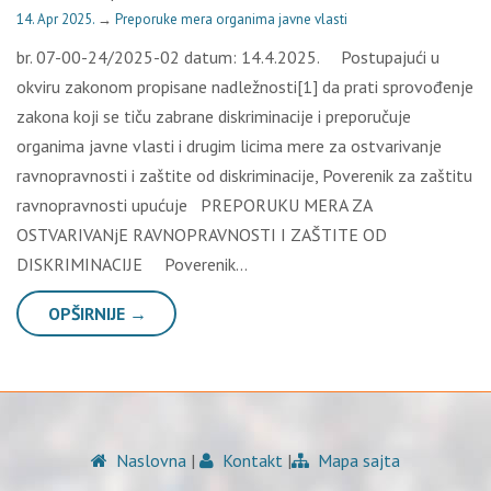
14. Apr 2025.
→
Preporuke mera organima javne vlasti
br. 07-00-24/2025-02 datum: 14.4.2025. Postupajući u
okviru zakonom propisane nadležnosti[1] da prati sprovođenje
zakona koji se tiču zabrane diskriminacije i preporučuje
organima javne vlasti i drugim licima mere za ostvarivanje
ravnopravnosti i zaštite od diskriminacije, Poverenik za zaštitu
ravnopravnosti upućuje PREPORUKU MERA ZA
OSTVARIVANjE RAVNOPRAVNOSTI I ZAŠTITE OD
DISKRIMINACIJE Poverenik…
OPŠIRNIJE →
Naslovna
|
Kontakt
|
Mapa sajta