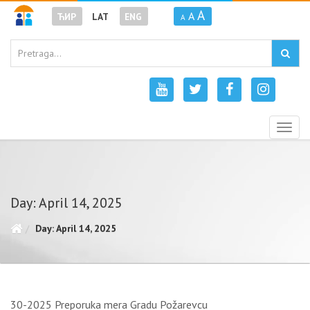
A
A
ЋИР
LAT
ENG
A
Togg
navig
Day: April 14, 2025
Day: April 14, 2025
30-2025 Preporuka mera Gradu Požarevcu