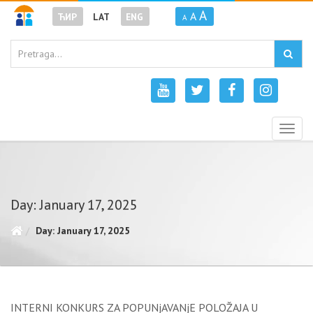
A
A
ЋИР
LAT
ENG
A
Togg
navig
Day: January 17, 2025
Day: January 17, 2025
INTERNI KONKURS ZA POPUNjAVANjE POLOŽAJA U