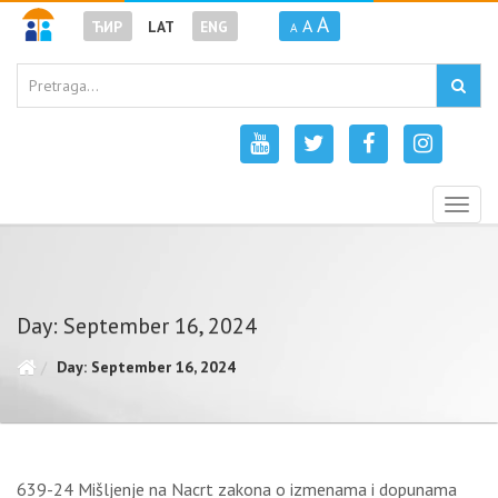
A
A
ЋИР
LAT
ENG
A
Togg
navig
Day: September 16, 2024
Day: September 16, 2024
639-24 Mišljenje na Nacrt zakona o izmenama i dopunama