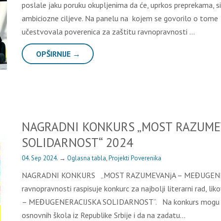
poslale jaku poruku okupljenima da će, uprkos preprekama, si
ambiciozne ciljeve. Na panelu na kojem se govorilo o tome 
učestvovala poverenica za zaštitu ravnopravnosti …
OPŠIRNIJE →
NAGRADNI KONKURS „MOST RAZUME
SOLIDARNOST“ 2024
04. Sep 2024.
→
Oglasna tabla
,
Projekti Poverenika
NAGRADNI KONKURS „MOST RAZUMEVANjA – MEĐUGENERA
ravnopravnosti raspisuje konkurc za najbolji literarni rad, 
– MEĐUGENERACIJSKA SOLIDARNOST“. Na konkurs mogu da se pr
osnovnih škola iz Republike Srbije i da na zadatu…