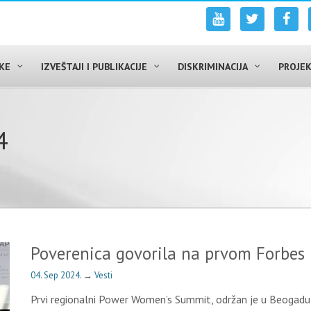
UKE
IZVEŠTAJI I PUBLIKACIJE
DISKRIMINACIJA
PROJEK
4
Poverenica govorila na prvom Forbe
04. Sep 2024.
→
Vesti
Prvi regionalni Power Women’s Summit, održan je u Beogadu