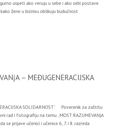
gurno uspeti ako veruju u sebe i ako sebi postave
kako žene u biznisu oblikuju budućnost
VANjA – MEĐUGENERACIJSKA
CIJSKA SOLIDARNOST“ Poverenik za zaštitu
likovni rad i fotografiju na temu „MOST RAZUMEVANjA
ijave učenici i učenice 6, 7. i 8. razreda