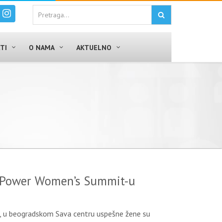
TI
O NAMA
AKTUELNO
s Power Women’s Summit-u
, u beogradskom Sava centru uspešne žene su