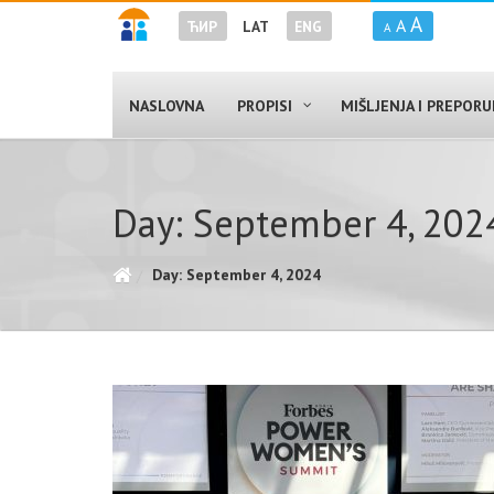
A
A
ЋИР
LAT
ENG
A
NASLOVNA
PROPISI
MIŠLJENJA I PREPOR
Day: September 4, 202
Day: September 4, 2024