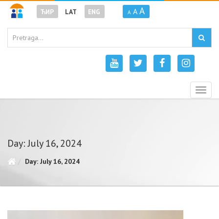
A
A
ЋИР
LAT
ENG
A
Togg
navig
Day: July 16, 2024
Day: July 16, 2024