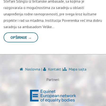
Stefani Šilinglo iz britanske ambasade, sa kojima je
razgovarala o mogućnostima za saradnju u oblasti
unapređenja rodne ravnopravnosti, pre svega kroz kulturne
projekte i rad sa mladima. Institucija Poverenika već ima dobru
saradnju sa ambasadom Velike…
OPŠIRNIJE →
Naslovna
|
Kontakt
|
Mapa sajta
Partneri: