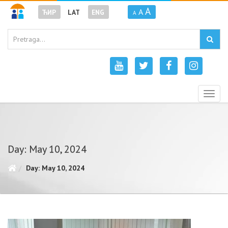
A
A
ЋИР
LAT
ENG
A
Togg
navig
Day: May 10, 2024
Day: May 10, 2024