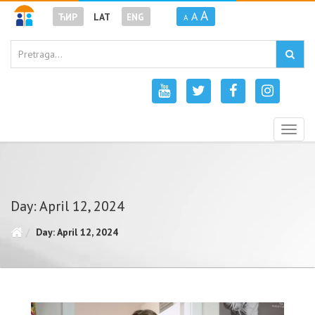
A
A
ЋИР
LAT
ENG
A
Togg
navig
Day: April 12, 2024
Day: April 12, 2024