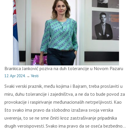
Brankica Janković poziva na duh tolerancije u Novom Pazaru
12. Apr 2024.
→
Vesti
Svaki verski praznik, među kojima i Bajram, treba proslaviti u
miru, duhu tolerancije i zajedništva, a ne da to bude povod za
provokacije i raspirivanje međunacionalih netrpeljivosti. Kao
što svako ima pravo da slobodno izražava svoja verska
uverenja, to se ne sme činiti kroz zastrašivanje pripadnika
drugih veroispovesti. Svako ima pravo da se oseća bezbedno…