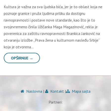
Kultura je važna za sva ljudska bića, jer je to oblast koja ne
poznaje granice i pruža ljudima priliku da dostignu
ravnopravnosti i postave nove standarde, kao što je to
svojevremeno činila Užičanka Maga Magazinović, rekla je
poverenica za zaštitu ravnopravnosti Brankica Janković na
otvaranju izložbe „Prava žena u kulturnom nasleđu Srbije“
koja je otvorena…
OPŠIRNIJE →
Naslovna
|
Kontakt
|
Mapa sajta
Partneri: