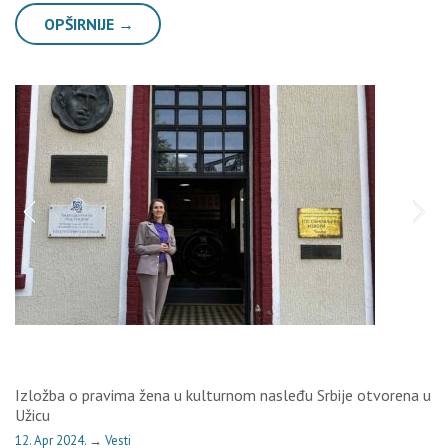
OPŠIRNIJE →
Izložba o pravima žena u kulturnom nasleđu Srbije otvorena u
Užicu
12. Apr 2024.
→
Vesti