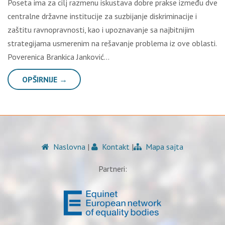
Poseta ima za cilj razmenu iskustava dobre prakse između dve
centralne državne institucije za suzbijanje diskriminacije i
zaštitu ravnopravnosti, kao i upoznavanje sa najbitnijim
strategijama usmerenim na rešavanje problema iz ove oblasti.
Poverenica Brankica Janković…
OPŠIRNIJE →
Naslovna
|
Kontakt
|
Mapa sajta
Partneri: