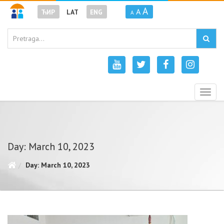
A
A
ЋИР
LAT
ENG
A
Togg
navig
Day: March 10, 2023
Day: March 10, 2023