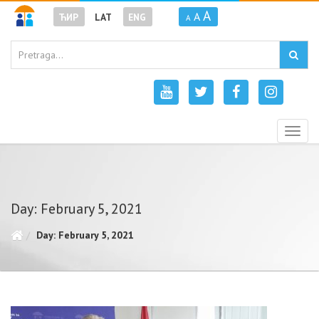
A
A
ЋИР
LAT
ENG
A
Togg
navig
Day: February 5, 2021
Day: February 5, 2021