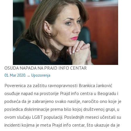
OSUDA NAPADA NA PRAJD INFO CENTAR
01. Mar 2020.
→
Upozorenja
Poverenica za zaštitu ravnopravnosti Brankica Janković
osuđuje napad na prostorije Prajd info centra u Beogradu i
podseća da je zabranjeno svako nasilje, naročito ono koje je
posledica diskriminacije prema bilo kojoj društvenoj grupi, u
ovom slučaju LGBT populaciji. Poslednjih meseci učestali su
incidenti kojima je meta Prajd info centar, što ukazuje da je