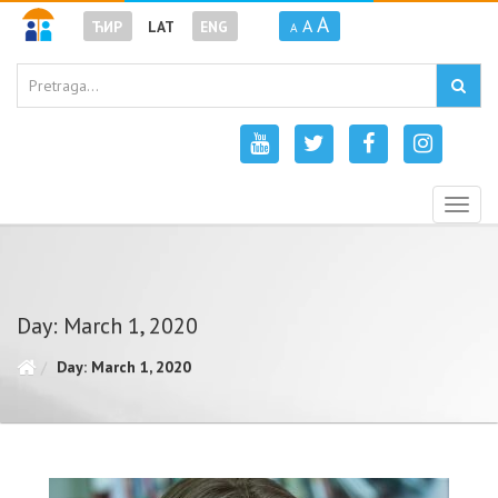
A
A
ЋИР
LAT
ENG
A
Togg
navig
Day: March 1, 2020
Day: March 1, 2020