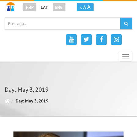
A
A
ЋИР
LAT
ENG
A
Togg
navig
Day: May 3, 2019
Day: May 3, 2019