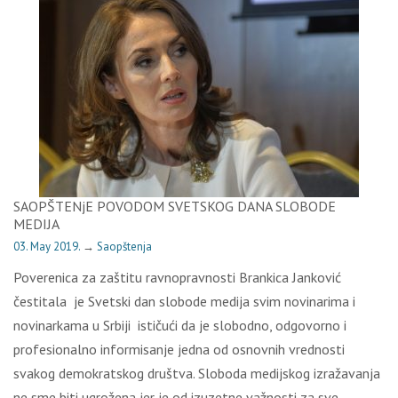
SAOPŠTENјE POVODOM SVETSKOG DANA SLOBODE
MEDIJA
03. May 2019.
→
Saopštenja
Poverenica za zaštitu ravnopravnosti Brankica Janković
čestitala je Svetski dan slobode medija svim novinarima i
novinarkama u Srbiji ističući da je slobodno, odgovorno i
profesionalno informisanje jedna od osnovnih vrednosti
svakog demokratskog društva. Sloboda medijskog izražavanja
ne sme biti ugrožena jer je od izuzetne važnosti za sve