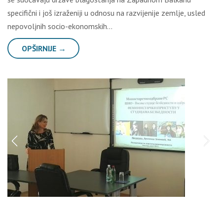
specifični i još izraženiji u odnosu na razvijenije zemlјe, usled
nepovolјnih socio-ekonomskih…
OPŠIRNIJE →