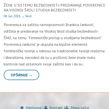
ŽENE U SISTEMU BEZBEDNOSTI-PREDAVANјE POVERENICE
NA VISOKOJ ŠKOLI STUDIJA BEZBEDNOSTI
08. Jun 2018.
→
Vesti
Poverenica za zaštitu ravnopravnosti Brankica Janković,
održala je predavanje na Visokoj školi studija bezbednosti-
ŠNO, na temu “Feministički pristup u studijama bezbednosti”.
Poverenica Janković je ukazala na klјučne elemente
feminističke teorije u odnosu na tradicionalne teorije realizma
i liberalizma, navodeći da su u prošlosti žene imale malo
kontrole nad sistemom svoje zaštite kao i da su…
OPŠIRNIJE →
Naslovna
|
Kontakt
|
Mapa sajta