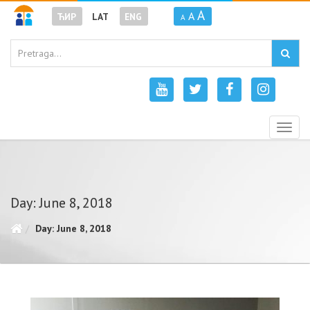
A
A
ЋИР
LAT
ENG
A
Togg
navig
Day: June 8, 2018
Day: June 8, 2018