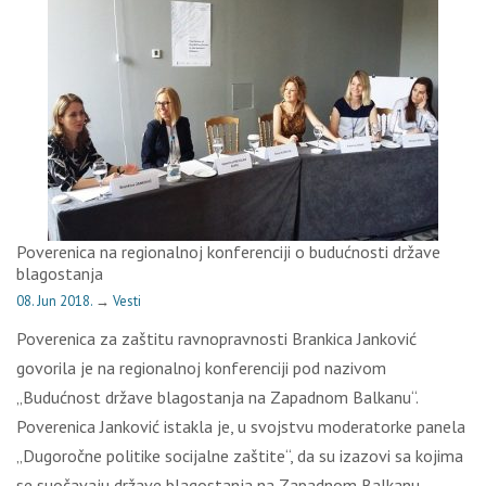
Poverenica na regionalnoj konferenciji o budućnosti države
blagostanja
08. Jun 2018.
→
Vesti
Poverenica za zaštitu ravnopravnosti Brankica Janković
govorila je na regionalnoj konferenciji pod nazivom
„Budućnost države blagostanja na Zapadnom Balkanu“.
Poverenica Janković istakla je, u svojstvu moderatorke panela
„Dugoročne politike socijalne zaštite“, da su izazovi sa kojima
se suočavaju države blagostanja na Zapadnom Balkanu