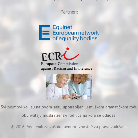
Partneri:
Svi pojmovi koji su na ovom sajtu upotrebljeni u muškom gramatičkom rodu
obuhvataju muški i ženski rod lica na koja se odnose.
© 2016 Poverenik za zaštitu ravnopravnosti. Sva prava zadržana.