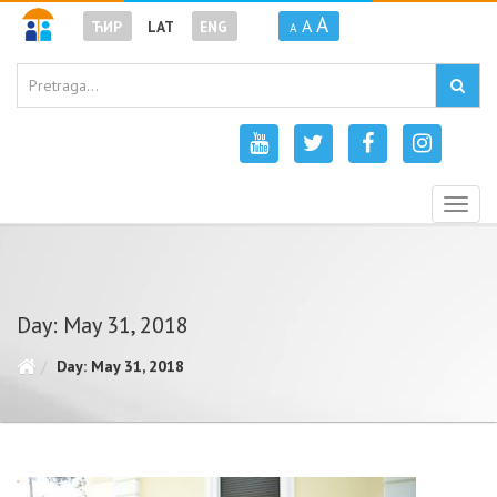
A
A
ЋИР
LAT
ENG
A
Togg
navig
Day: May 31, 2018
Day: May 31, 2018