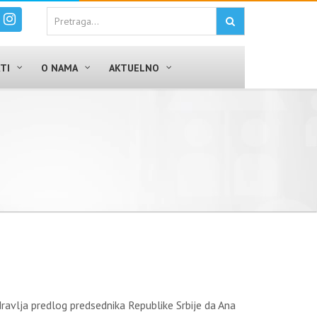
TI
O NAMA
AKTUELNO
ravlja predlog predsednika Republike Srbije da Ana