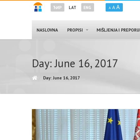
A
A
ЋИР
LAT
ENG
A
NASLOVNA
PROPISI
MIŠLJENJA I PREPOR
Day: June 16, 2017
Day: June 16, 2017