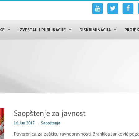
UKE
IZVEŠTAJI I PUBLIKACIJE
DISKRIMINACIJA
PROJEK
Saopštenje za javnost
16. Jun 2017.
→
Saopštenja
Poverenica za zaštitu ravnopravnosti Brankica Janković pozd