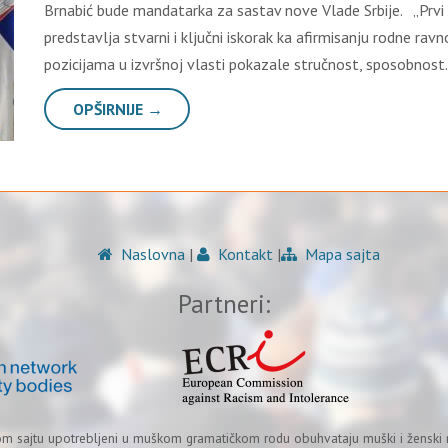
Brnabić bude mandatarka za sastav nove Vlade Srbije. „Prvi put
predstavlja stvarni i ključni iskorak ka afirmisanju rodne rav
pozicijama u izvršnoj vlasti pokazale stručnost, sposobnos
OPŠIRNIJE →
Naslovna
|
Kontakt
|
Mapa sajta
Partneri:
om sajtu upotrebljeni u muškom gramatičkom rodu obuhvataju muški i ženski r