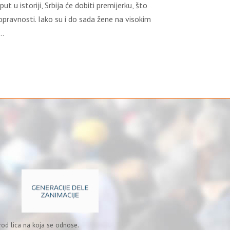
 u istoriji, Srbija će dobiti premijerku, što
nopravnosti. Iako su i do sada žene na visokim
t…
od lica na koja se odnose.