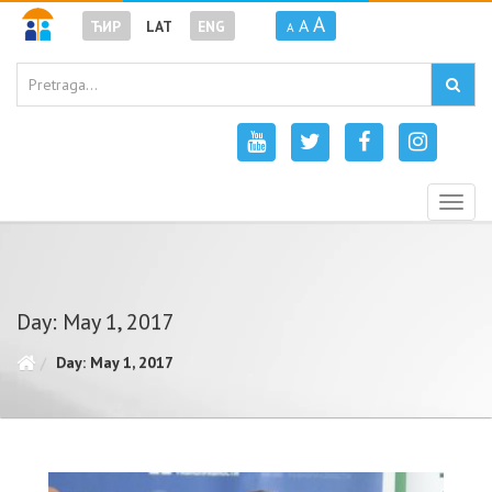
A
A
ЋИР
LAT
ENG
A
Togg
navig
Day: May 1, 2017
Day: May 1, 2017