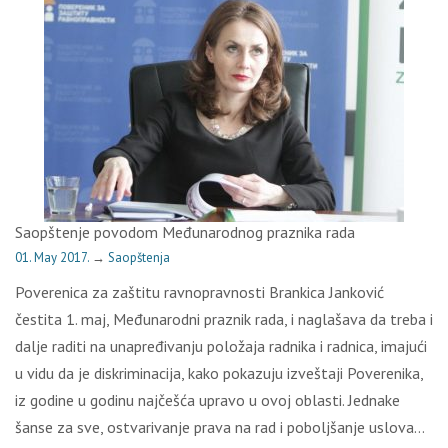
Saopštenje povodom Međunarodnog praznika rada
01. May 2017.
→
Saopštenja
Poverenica za zaštitu ravnopravnosti Brankica Janković
čestita 1. maj, Međunarodni praznik rada, i naglašava da treba i
dalje raditi na unapređivanju položaja radnika i radnica, imajući
u vidu da je diskriminacija, kako pokazuju izveštaji Poverenika,
iz godine u godinu najčešća upravo u ovoj oblasti. Jednake
šanse za sve, ostvarivanje prava na rad i poboljšanje uslova…