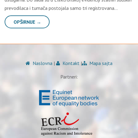
prеvоdilаcа i tumаčа pоstојаlа sаmо tri rеgistrоvаnа…
OPŠIRNIJE →
Naslovna
|
Kontakt
|
Mapa sajta
Partneri: