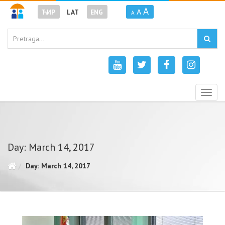
A
A
ЋИР
LAT
ENG
A
Togg
navig
Day: March 14, 2017
Day: March 14, 2017