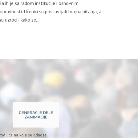
a ih je sa radom institucije i osnovnim
ravnosti. Učenici su postavlјali brojna pitanja, a
su uzroci i kako se…
od lica na koja se odnose.