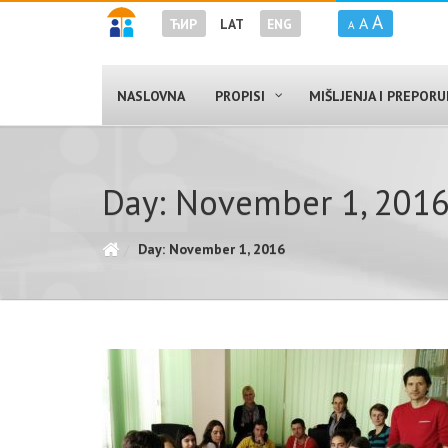
A
A
ЋИР
LAT
ENG
A
NASLOVNA
PROPISI
MIŠLJENJA I PREPOR
Day: November 1, 201
Day: November 1, 2016