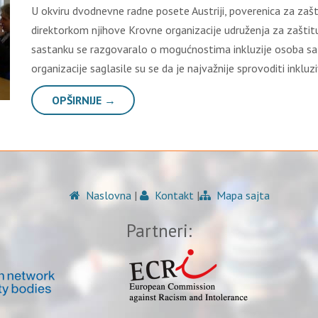
U okviru dvodnevne radne posete Austriji, poverenica za zašt
direktorkom njihove Krovne organizacije udruženja za zašti
sastanku se razgovaralo o mogućnostima inkluzije osoba sa i
organizacije saglasile su se da je najvažnije sprovoditi inkl
OPŠIRNIJE →
Naslovna
|
Kontakt
|
Mapa sajta
Partneri: