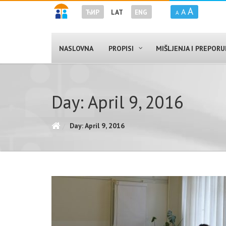
A
A
ЋИР
LAT
ENG
A
NASLOVNA
PROPISI
MIŠLJENJA I PREPOR
Day: April 9, 2016
Day: April 9, 2016