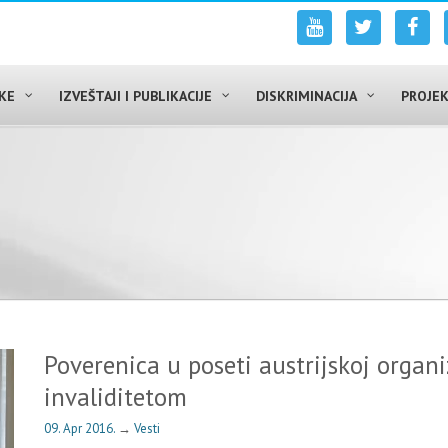
UKE
IZVEŠTAJI I PUBLIKACIJE
DISKRIMINACIJA
PROJEK
Poverenica u poseti austrijskoj organi
invaliditetom
09. Apr 2016.
→
Vesti