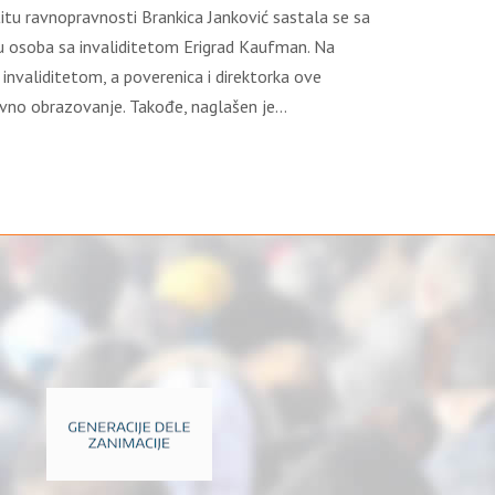
itu ravnopravnosti Brankica Janković sastala se sa
tu osoba sa invaliditetom Erigrad Kaufman. Na
nvaliditetom, a poverenica i direktorka ove
uzivno obrazovanje. Takođe, naglašen je…