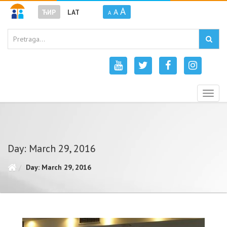
A
A
ЋИР
LAT
A
Togg
navig
Day: March 29, 2016
Day: March 29, 2016