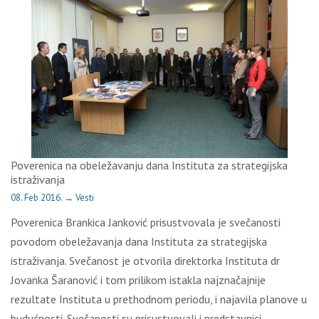
Poverenica na obeležavanju dana Instituta za strategijska
istraživanja
08. Feb 2016.
→
Vesti
Poverenica Brankica Janković prisustvovala je svečanosti
povodom obeležavanja dana Instituta za strategijska
istraživanja. Svečanost je otvorila direktorka Instituta dr
Jovanka Šaranović i tom prilikom istakla najznačajnije
rezultate Instituta u prethodnom periodu, i najavila planove u
budućnosti. Svečanosti su prisustvovali i predstavnici