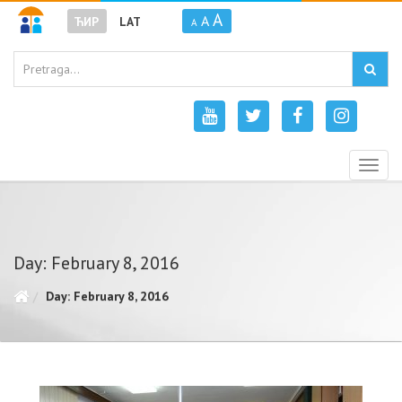
A
A
ЋИР
LAT
A
Togg
navig
Day: February 8, 2016
Day: February 8, 2016