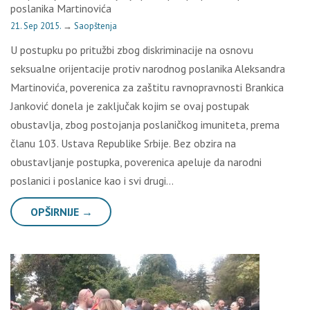
poslanika Martinovića
21. Sep 2015.
→
Saopštenja
U postupku po pritužbi zbog diskriminacije na osnovu
seksualne orijentacije protiv narodnog poslanika Aleksandra
Martinovića, poverenica za zaštitu ravnopravnosti Brankica
Janković donela je zaključak kojim se ovaj postupak
obustavlja, zbog postojanja poslaničkog imuniteta, prema
članu 103. Ustava Republike Srbije. Bez obzira na
obustavljanje postupka, poverenica apeluje da narodni
poslanici i poslanice kao i svi drugi…
OPŠIRNIJE →