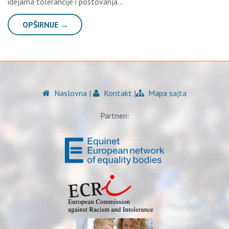
idejama tolerancije i poštovanja…
OPŠIRNIJE →
Naslovna
|
Kontakt
|
Mapa sajta
Partneri: