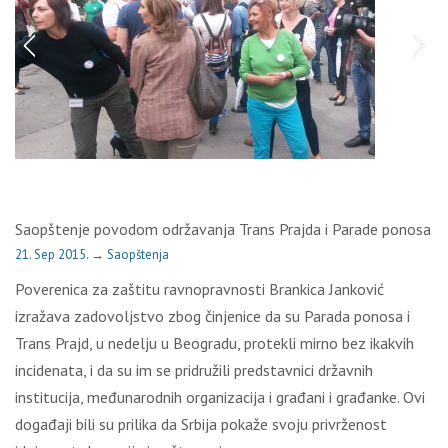
Saopštenje povodom održavanja Trans Prajda i Parade ponosa
21. Sep 2015.
→
Saopštenja
Poverenica za zaštitu ravnopravnosti Brankica Janković
izražava zadovoljstvo zbog činjenice da su Parada ponosa i
Trans Prajd, u nedelju u Beogradu, protekli mirno bez ikakvih
incidenata, i da su im se pridružili predstavnici državnih
institucija, međunarodnih organizacija i građani i građanke. Ovi
događaji bili su prilika da Srbija pokaže svoju privrženost