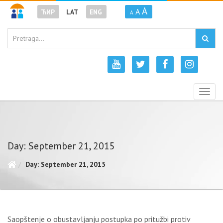
A
A
ЋИР
LAT
ENG
A
Togg
navig
Day: September 21, 2015
Day: September 21, 2015
Saopštenje o obustavljanju postupka po pritužbi protiv