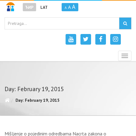
A
A
ЋИР
LAT
A
Togg
navig
Day: February 19, 2015
Day: February 19, 2015
Mišljenje o pojedinim odredbama Nacrta zakona o