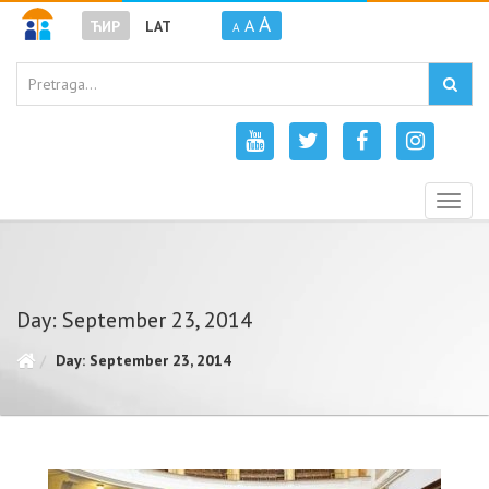
A
A
ЋИР
LAT
A
Togg
navig
Day: September 23, 2014
Day: September 23, 2014