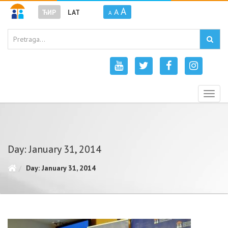
A
A
ЋИР
LAT
A
Togg
navig
Day: January 31, 2014
Day: January 31, 2014