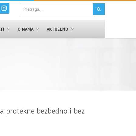
TI
O NAMA
AKTUELNO
da protekne bezbedno i bez