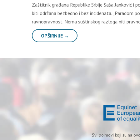
Zaštitnik građana Republike Srbije Saša Janković i
biti održana bezbedno i bez incidenata. „Paradom p
ravnopravnost. Nema suštinskog razloga niti pravn
OPŠIRNIJE →
Svi pojmovi koji su na ov