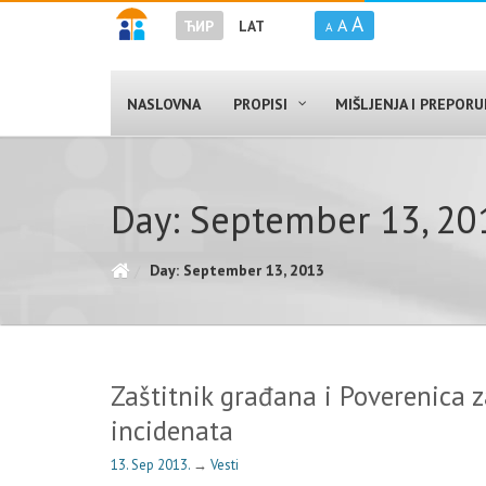
A
A
ЋИР
LAT
A
NASLOVNA
PROPISI
MIŠLJENJA I PREPOR
Day: September 13, 20
Day: September 13, 2013
Zaštitnik građana i Poverenica 
incidenata
13. Sep 2013.
→
Vesti