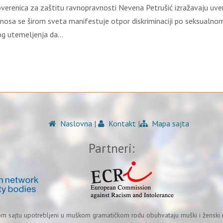
 poverenica za zaštitu ravnopravnosti Nevena Petrušić izražavaju u
onosa se širom sveta manifestuje otpor diskriminaciji po seksualn
og utemeljenja da…
Naslovna
|
Kontakt
|
Mapa sajta
Partneri:
om sajtu upotrebljeni u muškom gramatičkom rodu obuhvataju muški i ženski r