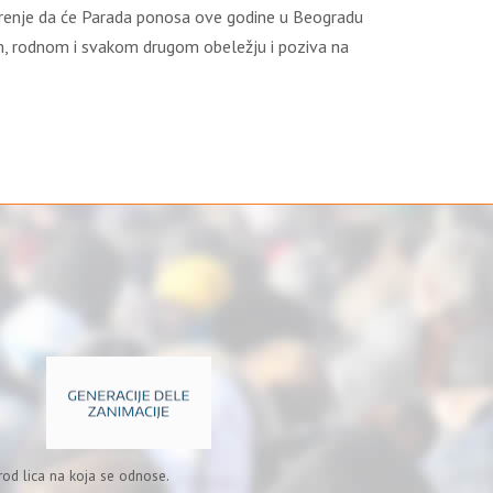
verenje da će Parada ponosa ove godine u Beogradu
om, rodnom i svakom drugom obeležju i poziva na
od lica na koja se odnose.