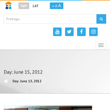
A
A
ЋИР
LAT
A
Togg
navig
Day: June 15, 2012
Day: June 15, 2012