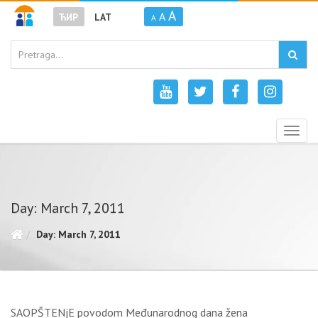
A
A
ЋИР
LAT
A
Togg
navig
Day: March 7, 2011
Day: March 7, 2011
SAOPŠTENjE povodom Međunarodnog dana žena