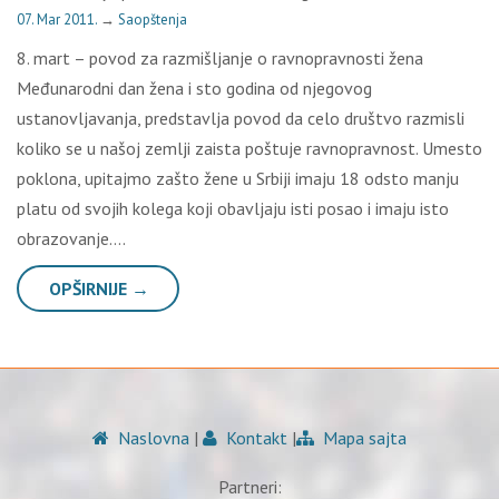
07. Mar 2011.
→
Saopštenja
8. mart – povod za razmišljanje o ravnopravnosti žena
Međunarodni dan žena i sto godina od njegovog
ustanovljavanja, predstavlja povod da celo društvo razmisli
koliko se u našoj zemlji zaista poštuje ravnopravnost. Umesto
poklona, upitajmo zašto žene u Srbiji imaju 18 odsto manju
platu od svojih kolega koji obavljaju isti posao i imaju isto
obrazovanje….
OPŠIRNIJE →
Naslovna
|
Kontakt
|
Mapa sajta
Partneri: