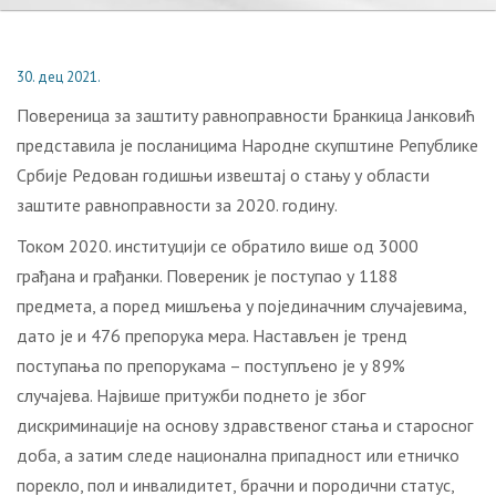
30. дец 2021.
Повереница за заштиту равноправности Бранкица Јанковић
представила је посланицима Народне скупштине Републике
Србије Редован годишњи извештај о стању у области
заштите равноправности за 2020. годину.
Током 2020. институцији се обратило више од 3000
грађана и грађанки. Повереник је поступао у 1188
предмета, а поред мишљења у појединачним случајевима,
дато је и 476 препорука мера. Настављен је тренд
поступања по препорукама – поступљено је у 89%
случајева. Највише притужби поднето је због
дискриминације на основу здравственог стања и старосног
доба, а затим следе национална припадност или етничко
порекло, пол и инвалидитет, брачни и породични статус,