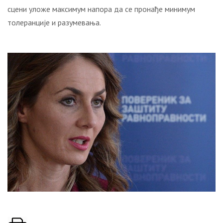
сцени уложе максимум напора да се пронађе минимум
толеранције и разумевања.