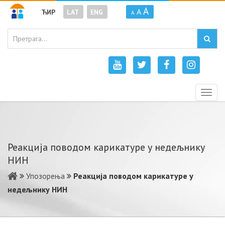
A
A
ЋИР
LAT
ENG
A
Togg
navig
Реакција поводом карикатуре у недељнику
НИН
Упозорења
Реакција поводом карикатуре у
недељнику НИН