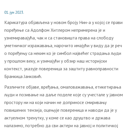
01. јун 2023.
Кaрикатура објављена у новом броју Нин-а у којој се прави
поређење са Адолфом Хитлером непримерена је и
узнемиравајућа, чак и са становишта права на слободу
уметничког изражавања, нарочито имајући у виду да је реч
о поређењу са неким ко је симбол највећег страдања људи
у прошлом веку, и узимајући у обзир наш историјски
контекст, указује повереница за заштиту равноправности
Бранкица Јанковић.
Различите објаве, вређања, омаловажавања, етикетирања
људи и позивање на даље поделе које су учестале у јавном
простору ни на који начин не доприносе смиривању
повишених тензија, оцењује повереница и наводи да је у
актуелном тренутку, у коме се као друштво и држава
налазимо, потребно да сви актери на јавној и политичкој