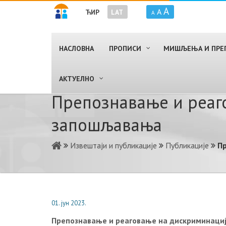
A
A
ЋИР
LAT
A
НАСЛОВНА
ПРОПИСИ
МИШЉЕЊА И ПРЕ
AКТУЕЛНО
Препознавање и реаго
запошљавања
Извештаји и публикације
Публикације
Пр
01. јун 2023.
Препознавање и реаговање на дискриминациј