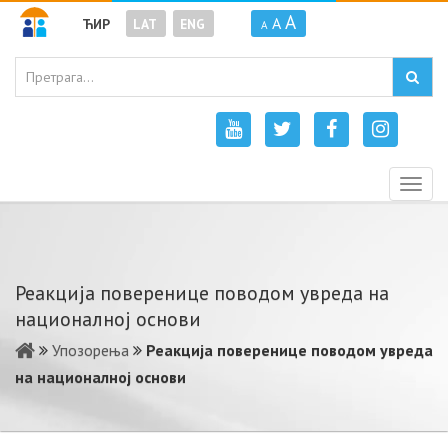
A
A
ЋИР
LAT
ENG
A
Togg
navig
Реакција поверенице поводом увреда на
националној основи
Упозорења
Реакција поверенице поводом увреда
на националној основи