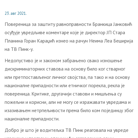
23. авг 2021.
Повереница за заштиту равноправности Бранкица Јанковић
осуђује увредљиве коментаре које је директор ЈП Стара
Планина Горан Караџић изнео на рачун Неима Леа Беширија
на ТВ Пинк-у.
Недопустиво је и законом забрањено свако изношење
дискриминаторних ставова на основу било ког стварног
или претпостављеног личног својства, па тако и на основу
националне припадности или етничког порекла, рекла је
повереница. Критике, другачији ставови и мишљења су
пожељни и корисни, али не могу се изражавати увредама и
изазивањем нетрпељивости према било ком појединцу због
националне припадности.
Добро је што је водитељка ТВ Пинк реаговала на увреде