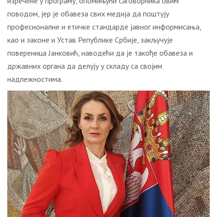
изречене у програму, опомињући саговорника овим
поводом, јер је обавеза свих медија да поштују
професионалне и етичке стандарде јавног информисања,
као и законе и Устав Републике Србије, закључује
повереница Јанковић, наводећи да је такође обавеза и
државних органа да делују у складу са својим
надлежностима.