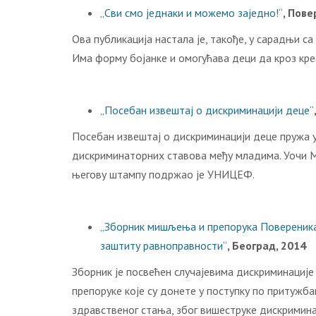
„Сви смо једнаки и можемо заједно!“
, Пов
Ова публикација настала је, такође, у сарадњи с
Има форму бојанке и омогућава деци да кроз кре
„Посебан извештај о дискриминацији деце“
Посебан извeштaj o дискриминацији дeцe пружа 
дискриминаторних ставова међу младима. Уочи М
његову штампу подржао је УНИЦЕФ.
„Зборник мишљења и препорука Повереника 
заштиту равноправности“
, Београд, 2014
Зборник је посвећен случајевима дискриминације
препоруке које су донете у поступку по притужба
здравственог стања, због вишеструке дискримина