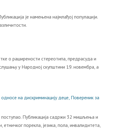
убликација је намењена најмлађој популацији.
азличитости.
тке о раширености стереотипа, предрасуда и
лушању у Народној скупштини 19. новембра, а
односе на дискриминацију деце, Повереник за
да поступао. Публикација садржи 32 мишљења и
 етничког порекла, језика, пола, инвалидитета,