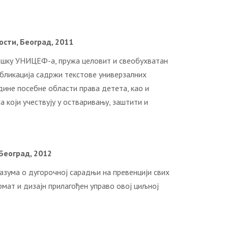
ости, Београд, 2011
одршку УНИЦЕФ-a, пружа целовит и свеобухватан
бликација садржи текстове универзалних
ине посебне области права детета, као и
 који учествују у остваривању, заштити и
Београд, 2012
азума о дугорочној сарадњи на превенцији свих
рмат и дизајн прилагођен управо овој циљној