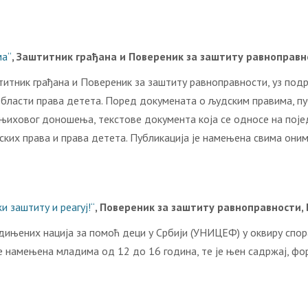
ма“
, Заштитник грађана и Повереник за заштиту равноправн
аштитник грађана и Повереник за заштиту равноправности, уз п
бласти права детета. Поред докумената о људским правима, пу
њиховог доношења, текстове документа која се односе на појед
ких права и права детета. Публикација је намењена свима онима
 заштиту и реагуј!“
, Повереник за заштиту равноправности, 
дињених нација за помоћ деци у Србији (УНИЦЕФ) у оквиру спор
е намењена младима од 12 до 16 година, те је њен садржај, фо