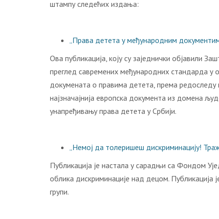
штампу следећих издања:
„Права детета у међународним документи
Ова публикација, коју су заједнички објавили З
преглед савремених међународних стандарда у о
докумената о правима детета, према редоследу 
најзначајнија европска документа из домена људс
унапређивању права детета у Србији.
„Немој да толеришеш дискриминацију! Тражи
Публикација је настала у сарадњи са Фондом Ује
облика дискриминације над децом. Публикација ј
групи.