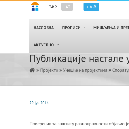
A
A
ЋИР
LAT
A
НАСЛОВНА
ПРОПИСИ
МИШЉЕЊА И ПРЕ
AКТУЕЛНО
Публикације настале
Пројекти
Учешће на пројектима
Споразу
29. јун 2014.
Повереник за заштиту равноправности објавио ј