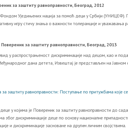
ереник за заштиту равноправности, Београд, 2012
а Фондом Уједињених нација за помоћ деци у Србији (УНИЦЕФ). П
ативну игру стичу знања о важности толеранције и уважавања р
, Повереник за заштиту равноправности, Београд, 2013
увид у распрострањеност дискриминације над децом, као и пода
еђународног дана детета, Извештај је представљен на Јавном с
за заштиту равноправности: Поступање по притужбама које се 
 деце у којима је Повереник за заштиту равноправности до са
ма због дискриминације деце по основу националне припадности,
ције и дискриминације засноване на другим личним својствима.