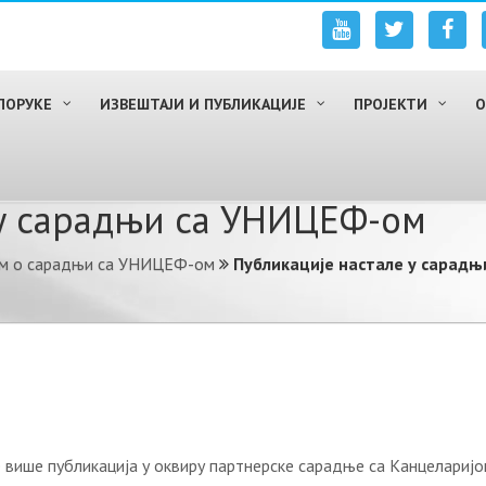
ПОРУКЕ
ИЗВЕШТАЈИ И ПУБЛИКАЦИЈЕ
ПРОЈЕКТИ
О
 у сарадњи са УНИЦЕФ-ом
м о сарадњи са УНИЦЕФ-ом
Публикације настале у сарад
е више публикација у оквиру партнерске сарадње са Канцелари