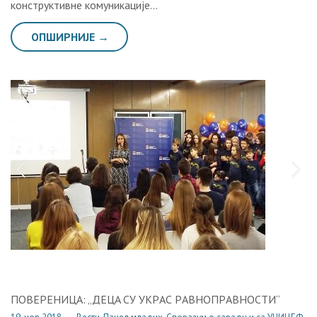
конструктивне комуникације…
ОПШИРНИЈЕ →
ПOВEРEНИЦA: „ДEЦA СУ УКРAС РAВНOПРAВНOСTИ“