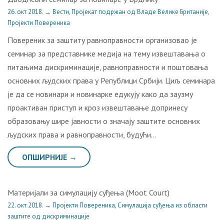
26. окт 2018.
→
Вести
,
Пројекат подржан од Владе Велике Британије
,
Пројекти Повереника
Повереник за заштиту равноправности организовао је
семинар за представнике медија на тему извештавања o
питањима дискриминације, равноправности и поштовања
основних људских права у Републици Србији. Циљ семинара
је да се новинари и новинарке едукују како да заузму
проактиван приступ и кроз извештавање допринесу
образовању шире јавности о значају заштите основних
људских права и равноправности, будући…
ОПШИРНИЈЕ →
Материјали за симулацију суђења (Moot Court)
22. окт 2018.
→
Пројекти Повереника
,
Симулација суђења из области
заштите од дискриминације