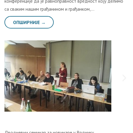
конференције да је равноправност вредност коју делимо
са сваким нашим грађанином и грађанком,…
ОПШИРНИЈЕ →
Дводневни семинар за новинаре у Врднику