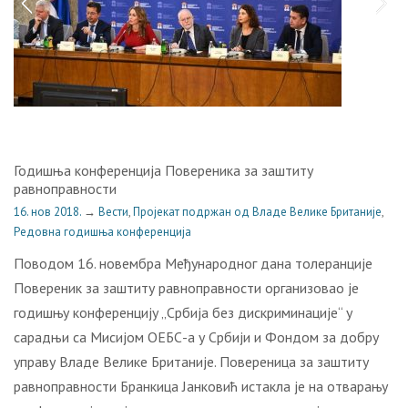
Годишња конференција Повереника за заштиту
равноправности
16. нов 2018.
→
Вести
,
Пројекат подржан од Владе Велике Британије
,
Редовна годишња конференција
Поводом 16. новембра Међународног дана толеранције
Повереник за заштиту равноправности организовао је
годишњу конференцију „Србија без дискриминације“ у
сарадњи са Мисијом ОЕБС-а у Србији и Фoндoм зa дoбру
упрaву Влaдe Вeликe Бритaниje. Повереница за заштиту
равноправности Бранкица Јанковић истакла је на отварању