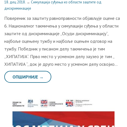
18. дец 2018.
→
Симулација суђења из области заштите од
дискриминације
Повереник за заштиту равноправности објављује оцене са
6. Националног такмичења у симулацији суђења у области
заштите од дискриминације „Осуди дискриминацију“,
најбоље оцењену тужбу и најбоље оцењен одговор на
тужбу. Победник у писаном делу такмичења је тим
„ХИПАТИЈА“. Прво место у усменом делу заузео је тим „
ХИПАТИЈА “, док је друго место у усменом делу освојио…
ОПШИРНИЈЕ →