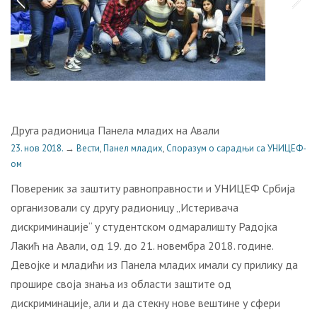
Друга радионица Панела младих на Авали
23. нов 2018.
→
Вести
,
Панел младих
,
Споразум о сарадњи са УНИЦЕФ-
ом
Повереник за заштиту равноправности и УНИЦЕФ Србија
организовали су другу радионицу „Истеривача
дискриминације“ у студентском одмаралишту Радојка
Лакић на Авали, од 19. до 21. новембра 2018. године.
Девојке и младићи из Панела младих имали су прилику да
прошире своја знања из области заштите од
дискриминације, али и да стекну нове вештине у сфери