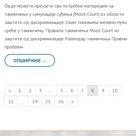
Овде можете преузети све потребне материјале за
такмичење у симулацији суђења (Moot Court) из области
заштите од дискриминације. Свим тимовима желимо пуно
среће у такмичењу. Правила такмичења Moot Court из
заштите од дискриминације Календар такмичења Правни
проблем
ОПШИРНИЈЕ →
«
1
2
3
…
5
6
7
8
9
10
11
…
24
25
26
»