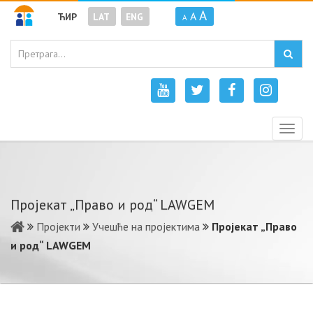
A
A
ЋИР
LAT
ENG
A
Togg
navig
Пројекат „Право и род“ LAWGEM
Пројекти
Учешће на пројектима
Пројекат „Право
и род“ LAWGEM