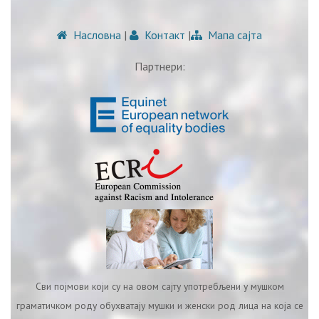
Насловна
|
Контакт
|
Мапа сајта
Партнери:
Сви појмови који су на овом сајту употребљени у мушком
граматичком роду обухватају мушки и женски род лица на која се