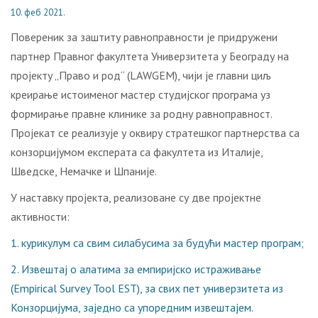
10. феб 2021.
Повереник за заштиту равноправности је придружени
партнер Правног факултета Универзитета у Београду на
пројекту „Право и род“ (LAWGEM), чији је главни циљ
креирање истоименог мастер студијског програма уз
формирање правне клинике за родну равноправност.
Пројекат се реализује у оквиру стратешког партнерства са
конзорцијумом експерата са факултета из Италије,
Шведске, Немачке и Шпаније.
У наставку пројекта, реализоване су две пројектне
активности:
1. курикулум са свим силабусима за будући мастер програм;
2. Извештај о алатима за емпиријско истраживање
(Empirical Survey Tool EST), за свих пет универзитета из
Конзорцијума, заједно са упоредним извештајем.