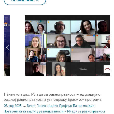
Панел младих: Млади за равноправност – едукација о
родној равноправности уз подршку Ерасмус+ програма
07. апр 2025.
→
Вести
,
Панел младих
,
Пројекат Панел младих
Повереника за заштиту равноправности – Млади за равноправност