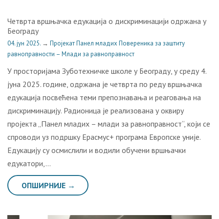
Четврта вршњачка едукација о дискриминацији одржана у
Београду
04. јун 2025.
→
Пројекат Панел младих Повереника за заштиту
равноправности – Млади за равноправност
У просторијама Зуботехничке школе у Београду, у среду 4.
јуна 2025. године, одржана је четврта по реду вршњачка
едукација посвећена теми препознавања и реаговања на
дискриминацију. Радионица је реализована у оквиру
пројекта „Панел младих – млади за равноправност“, који се
спроводи уз подршку Ерасмус+ програма Европске уније.
Едукацију су осмислили и водили обучени вршњачки
едукатори,…
ОПШИРНИЈЕ →