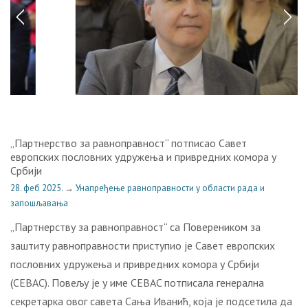
„Партнерство за равноправност“ потписао Савет
европских пословних удружења и привредних комора у
Србији
28. феб 2025.
→
Унапређење равноправности у области рада и
запошљавања
„Партнерству за равноправност“ са Повереником за
заштиту равноправности приступио је Савет европских
пословних удружења и привредних комора у Србији
(CEBAC). Повељу је у име CEBAC потписала генерална
секретарка овог савета Сања Иванић, која је подсетила да