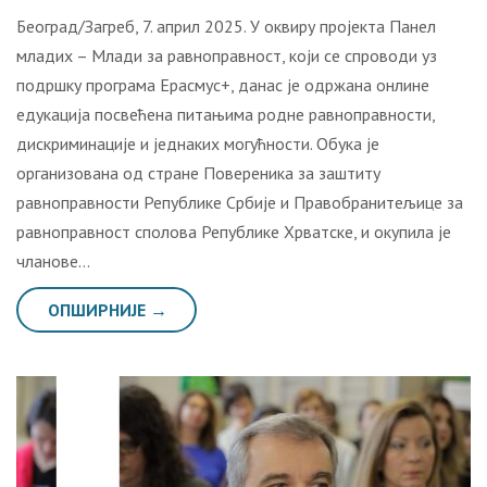
Београд/Загреб, 7. април 2025. У оквиру пројекта Панел
младих – Млади за равноправност, који се спроводи уз
подршку програма Ерасмус+, данас је одржана онлине
едукација посвећена питањима родне равноправности,
дискриминације и једнаких могућности. Обука је
организована од стране Повереника за заштиту
равноправности Републике Србије и Правобранитељице за
равноправност сполова Републике Хрватске, и окупила је
чланове…
ОПШИРНИЈЕ →