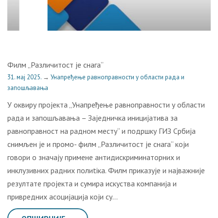
Филм „Различитост је снага“
31. мај 2025.
→
Унапређење равноправности у области рада и
запошљавања
У оквиру пројекта „Унапређење равноправности у области
рада и запошљавања – Заједничка иницијатива за
равноправност на радном месту“ и подршку ГИЗ Србија
снимљен је и промо- филм „Различитост је снага“ који
говори о значају примене антидискриминаторних и
инклузивних радних полиtiка. Филм приказује и најважније
резултате пројекта и сумира искуства компанија и
привредних асоцијација који су…