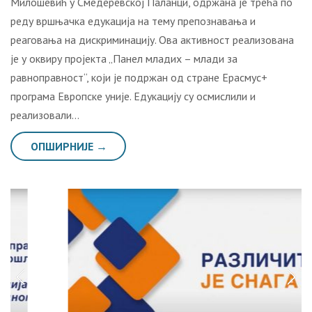
Милошевић у Смедеревској Паланци, одржана је трећа по
реду вршњачка едукација на тему препознавања и
реаговања на дискриминацију. Ова активност реализована
је у оквиру пројекта „Панел младих – млади за
равноправност“, који је подржан од стране Ерасмус+
програма Европске уније. Едукацију су осмислили и
реализовали…
ОПШИРНИЈЕ →