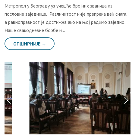
Метропол у Београду уз учешће бројних званица из
пословне заједнице. „Различитост није препрека већ снага,
а равноправност је достижна ако на њој радимо заједно.
Наше свакодневне борбе и…
ОПШИРНИЈЕ →