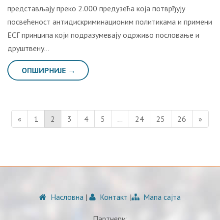
представљају преко 2.000 предузећа која потврђују
посвећеност антидискриминационим политикама и примени
ЕСГ принципа који подразумевају одрживо пословање и
друштвену…
ОПШИРНИЈЕ →
«
1
2
3
4
5
…
24
25
26
»
Насловна
|
Контакт
|
Мапа сајта
Партнери: