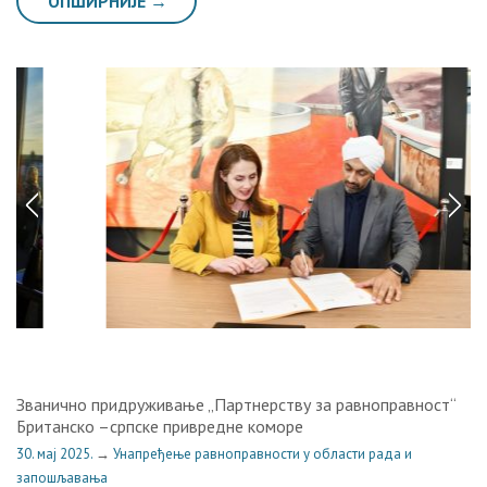
ОПШИРНИЈЕ →
Званично придруживање „Партнерству за равноправност“
Британско –српске привредне коморе
30. мај 2025.
→
Унапређење равноправности у области рада и
запошљавања