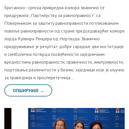
Британско–српска привредна комора званично се
придружила „Партнерству за равноправност“ са
Повереником за заштиту равноправности потписивањем
повеље равноправности од стране председавајућег коморе
лорда Кулвира Ренџера од Нортвуда. Званично
придруживање је резултат добре сарадње две институције
и симболична потврда посвећености заједничким
вредностима равноправности, правичности, инклузивности,
поштовања различитости у бизнис заједници које је кључно
за праведнија и просперитетнија…
ОПШИРНИЈЕ →