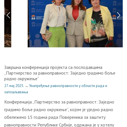
Завршна конференција пројекта са послодавцима
„Партнерство за равноправност: Заједно градимо боље
радно окружење“
27. мај 2025.
→
Унапређење равноправности у области рада и
запошљавања
Конференција „Партнерство за равноправност: Заједно
градимо боље радно окружење“, којом је уједно радно
обележено 15 година рада Повереника за заштиту
равноправности Републике Србије, одржана је у хотелу