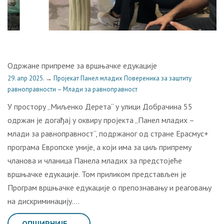
Одржане припреме за вршњачке едукације
29. апр 2025.
→
Пројекат Панел младих Повереника за заштиту
равноправности – Млади за равноправност
У простору „Миљенко Дерета“ у улици Добрачина 55
одржан је догађај у оквиру пројекта „Панел младих –
млади за равноправност“, подржаног од стране Ерасмус+
програма Европске уније, а који има за циљ припрему
чланова и чланица Панела младих за предстојеће
вршњачке едукације. Том приликом представљен је
Програм вршњачке едукације о препознавању и реаговању
на дискриминацију….
ОПШИРНИЈЕ →