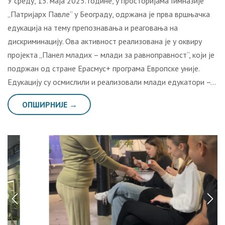
У среду, 15. маја 2025. године, у просторијама Гимназије
„Патријарх Павле“ у Београду, одржана је прва вршњачка
едукација на тему препознавања и реаговања на
дискриминацију. Ова активност реализована је у оквиру
пројекта „Панел младих – млади за равноправност“, који је
подржан од стране Ерасмус+ програма Европске уније.
Едукацију су осмислили и реализовали млади едукатори –…
ОПШИРНИЈЕ →