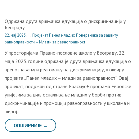
Одржана друга вршњачка едукација о дискриминацији у
Београду
22. мај 2025.
→
Пројекат Панел младих Повереника за заштиту
равноправности – Млади за равноправност
У просторијама Правно-пословне школе у Београду, 22.
маја 2025. године одржана је друга вршњачка едукација о
препознавању и реаговању на дискриминацију, у оквиру
пројекта „Панел младих – млади за равноправност“. Овај
пројекат, подржан од стране Ерасмус+ програма Европске
уније, има за циљ оснаживање младих у борби против
дискриминације и промоцији равноправности у школама и
широј…
ОПШИРНИЈЕ →