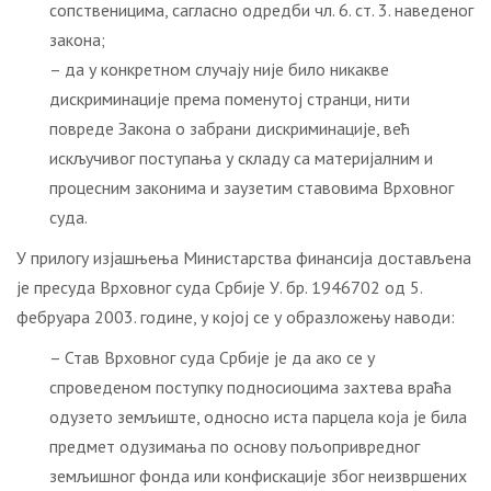
сопственицима, сагласно одредби чл. 6. ст. 3. наведеног
закона;
– да у конкретном случају није било никакве
дискриминације према поменутој странци, нити
повреде Закона о забрани дискриминације, већ
искључивог поступања у складу са материјалним и
процесним законима и заузетим ставовима Врховног
суда.
У прилогу изјашњења Министарства финансија достављена
је пресуда Врховног суда Србије У. бр. 1946702 од 5.
фебруара 2003. године, у којој се у образложењу наводи:
– Став Врховног суда Србије је да ако се у
спроведеном поступку подносиоцима захтева враћа
одузето земљиште, односно иста парцела која је била
предмет одузимања по основу пољопривредног
земљишног фонда или конфискације због неизвршених