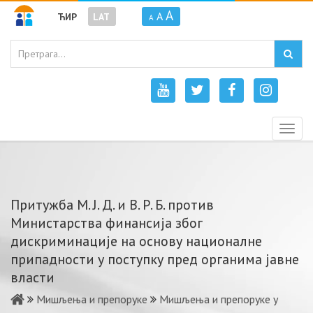
A
A
ЋИР
LAT
A
Togg
navig
Притужба М. Ј. Д. и В. Р. Б. против
Министарства финансија због
дискриминације на основу националне
припадности у поступку пред органима јавне
власти
Мишљења и препоруке
Мишљења и препоруке у