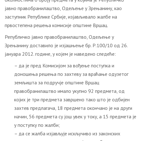
јавно правобранилаштво, Одељење у Зрењанину, као
заступник Републике Србије, изјављивало жалбе на
првостепена решења комисије општине Вршац.
Републичко јавно правобранилаштво, Одељење у
Зрењанину доставило је изјашњење бр. Р.100/10 од 26.
јануара 2012. године, у којем је наведено следеће:
– да је пред Комисијом за вођење поступка и
доношења решења по захтеву за враћање одузетог
земљишта за подручје општине Вршац
правобранилаштво имало укупно 92 предмета, од
којих је три предмета завршено тако што је одбијен
захтев предлагача, 18 предмета окончано је на други
начин, 56 предмета су још увек у току, а 15 предмета је
у поступку по жалби;
– да се жалба изјављује искључиво из законских