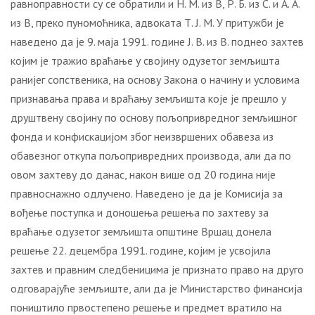
равноправности су се обратили и Н. М. из В, Р. Б. из С. и А. А.
из В, преко пуномоћника, адвоката Т. Ј. М. У притужби је
наведено да је 9. маја 1991. године Ј. В. из В. поднео захтев
којим је тражио враћање у својину одузетог земљишта
ранијег сопственика, на основу Закона о начину и условима
признавања права и враћању земљишта које је прешло у
друштвену својину по основу пољопривредног земљишног
фонда и конфискацијом због неизвршених обавеза из
обавезног откупа пољопривредних производа, али да по
овом захтеву до данас, након више од 20 година није
правноснажно одлучено. Наведено је да је Комисија за
вођење поступка и доношења решења по захтеву за
враћање одузетог земљишта општине Вршац донела
решење 22. децембра 1991. године, којим је усвојила
захтев и правним следбеницима је признато право на друго
одговарајуће земљиште, али да је Министарство финансија
поништило првостепено решење и предмет вратило на