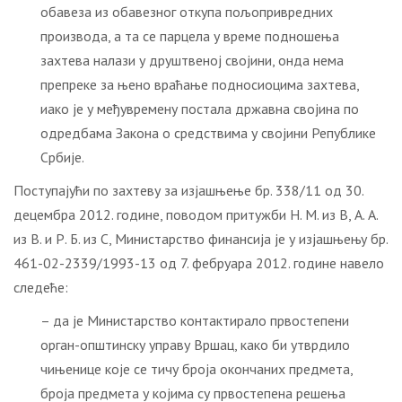
обавеза из обавезног откупа пољопривредних
производа, а та се парцела у време подношења
захтева налази у друштвеној својини, онда нема
препреке за њено враћање подносиоцима захтева,
иако је у међувремену постала државна својина по
одредбама Закона о средствима у својини Републике
Србије.
Поступајући по захтеву за изјашњење бр. 338/11 од 30.
децембра 2012. године, поводом притужби Н. М. из В, А. А.
из В. и Р. Б. из С, Министарство финансија је у изјашњењу бр.
461-02-2339/1993-13 од 7. фебруара 2012. године навело
следеће:
– да је Министарство контактирало првостепени
орган-општинску управу Вршац, како би утврдило
чињенице које се тичу броја окончаних предмета,
броја предмета у којима су првостепена решења