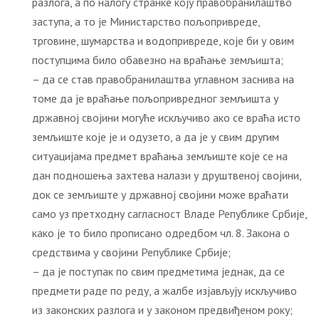
разлога, а по налогу странке коју правобранилаштво
заступа, а то је Министарство пољопривреде,
трговине, шумарства и водопривреде, које би у овим
поступцима било обавезно на враћање земљишта;
– да се став правобранилаштва углавном заснива на
томе да је враћање пољопривредног земљишта у
државној својини могуће искључиво ако се враћа исто
земљиште које је и одузето, а да је у свим другим
ситуацијама предмет враћања земљиште које се на
дан подношења захтева налази у друштвеној својини,
док се земљиште у државној својини може враћати
само уз претходну сагласност Владе Републике Србије,
како је то било прописано одредбом чл. 8. Закона о
средствима у својини Републике Србије;
– да је поступак по свим предметима једнак, да се
предмети раде по реду, а жалбе изјављују искључиво
из законских разлога и у законом предвиђеном року;