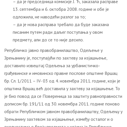
– да је председница комисије Ј. Ћ, заказала расправе
13. септембра и 6. октобра 2008. године и обе је
одложила, не наводећи разлог за то;
– да је нова расправа требало да буде заказана
писаним путем ради даљег поступања у овом
предмету, али до се то није десило.
Републичко јавно правобранилаштво, Одељење у
Зрењанину је, поступајући по захтеву за изјашњење,
доставило извештај Одељења за урбанистичко-
грађевинске и имовинско правне послове општине Вршац
бр. Сл. 1/2011 – IV- 03 од 4. новембра 2011. године, који је
општина Вршац већ доставила у захтеву за изјашњење. То
је био повод да се Повереница за заштиту равноправности
дописом бр. 191/11 од 30. новембра 2011. године поново
обрати Републичком јавном правобранилаштву, Одељењу у
Зрењанину захтевом за изјашњење, између осталог и о
околностима о броју предмета у којима је Републичко