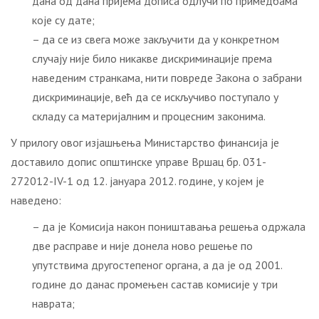
дана од дана пријема дописа одлучи по примедбама
које су дате;
– да се из свега може закључити да у конкретном
случају није било никакве дискриминације према
наведеним странкама, нити повреде Закона о забрани
дискриминације, већ да се искључиво поступало у
складу са материјалним и процесним законима.
У прилогу овог изјашњења Министарство финансија је
доставило допис општинске управе Вршац бр. 031-
272012-IV-1 од 12. јануара 2012. године, у којем је
наведено:
– да је Комисија након поништавања решења одржала
две расправе и није донела ново решење по
упутствима другостепеног органа, а да је од 2001.
године до данас промењен састав комисије у три
наврата;