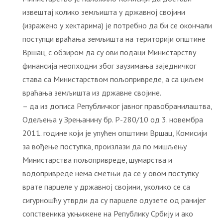
извештај колико земљишта у државној својини
(изражено у хектарима) је потребно да би се окончали
поступци враћања земљишта на територији општине
Вршац, с обзиром да су ови подаци Министарству
финансија неопходни због заузимања заједничког
става са Министарством пољопривреде, а са циљем
враћања земљишта из државне својине.
– да из дописа Републичког јавног правобранилаштва,
Одељења у Зрењанину бр. Р-280/10 од 3. новембра
2011. године који је упућен општини Вршац, Комисији
за вођење поступка, произлази да по мишљењу
Министарства пољопривреде, шумарства и
водопривреде нема сметњи да се у овом поступку
врате парцеле у државној својини, уколико се са
сигурношћу утврди да су парцеле одузете од ранијег
сопственика укњижене на Републику Србију и ако