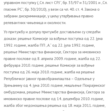
управном поступку („Сл. лист СРЈ“, бр. 33/97 и 31/2001 и „Сл.
гласник РС“, бр. 30/2010), у вези са чл. 40. ст. 4. Закона о
забрани дискриминације, у циљу утврђивања правно
релевантних чињеница и околности.
Уз притужбу и допуну притужбе достављени су следећи
докази: решење Комисије за вођење поступка од 22. јуна
1992. године, жалба ПП „А.“ од 22. јула 1992. године,
решење Министарства финансије, Сектора за имовинско
правне послове од 8. априла 2009. године, жалба од 22.
фебруара 2010. године, решење Комисије за вођење
поступка од 26. маја 2010. године, жалба на решење
Републичког јавног правобранилаштва – Одељење у
Зрењанину од 4. јуна 2010. године, мишљење Покрајинског
омбудсмана, решење Министарства финансија, Сектора за
имовинско правне послове од 14. децембра 2010. године,
жалба због недоношења решења од 18. маја 2011. године,