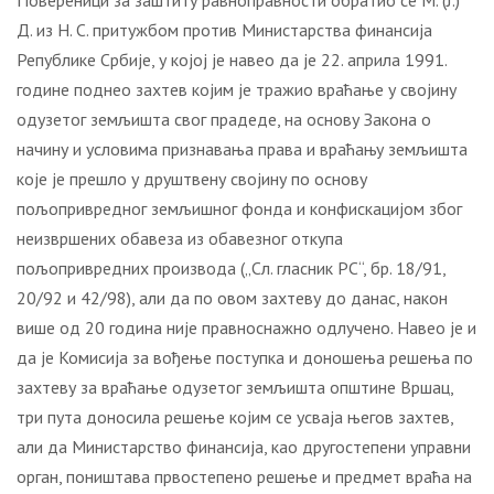
Повереници за заштиту равноправности обратио се М. (Ј.)
Д. из Н. С. притужбом против Министарства финансија
Републике Србије, у којој је навео да је 22. априла 1991.
године поднео захтев којим је тражио враћање у својину
одузетог земљишта свог прадеде, на основу Закона о
начину и условима признавања права и враћању земљишта
које је прешло у друштвену својину по основу
пољопривредног земљишног фонда и конфискацијом због
неизвршених обавеза из обавезног откупа
пољопривредних производа („Сл. гласник РС“, бр. 18/91,
20/92 и 42/98), али да по овом захтеву до данас, након
више од 20 година није правноснажно одлучено. Навео је и
да је Комисија за вођење поступка и доношења решења по
захтеву за враћање одузетог земљишта општине Вршац,
три пута доносила решење којим се усваја његов захтев,
али да Министарство финансија, као другостепени управни
орган, поништава првостепено решење и предмет враћа на