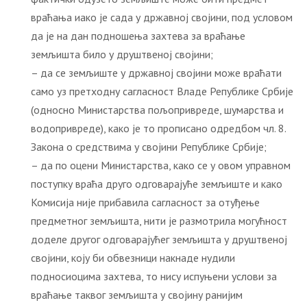
враћања иако је сада у државној својини, под условом
да је на дан подношења захтева за враћање
земљишта било у друштвеној својини;
– да се земљиште у државној својини може враћати
само уз претходну сагласност Владе Републике Србије
(односно Министарства пољопривреде, шумарства и
водопривреде), како је то прописано одредбом чл. 8.
Закона о средствима у својини Републике Србије;
– да по оцени Министарства, како се у овом управном
поступку враћа друго одговарајуће земљиште и како
Комисија није прибавила сагласност за отуђење
предметног земљишта, нити је размотрила могућност
доделе другог одговарајућег земљишта у друштвеној
својини, коју би обвезници накнаде нудили
подносиоцима захтева, то нису испуњени услови за
враћање таквог земљишта у својину ранијим