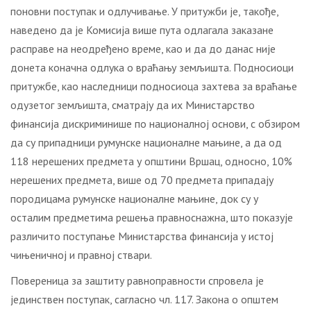
поновни поступак и одлучивање. У притужби је, такође,
наведено да је Комисија више пута одлагала заказане
расправе на неодређено време, као и да до данас није
донета коначна одлука о враћању земљишта. Подносиоци
притужбе, као наследници подносиоца захтева за враћање
одузетог земљишта, сматрају да их Министарство
финансија дискриминише по националној основи, с обзиром
да су припадници румунске националне мањине, а да од
118 нерешених предмета у општини Вршац, односно, 10%
нерешених предмета, више од 70 предмета припадају
породицама румунске националне мањине, док су у
осталим предметима решења правноснажна, што показује
различито поступање Министарства финансија у истој
чињеничној и правној ствари.
Повереница за заштиту равноправности спровела је
јединствен поступак, сагласно чл. 117. Закона о општем