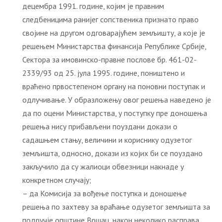
децембра 1991. године, којим је правним
следбеницима ранијег сопственика признато право
својине на другом одговарајућем земљишту, а које је
решењем Министарства финансија Републике Србије,
Сектора за имовинско-правне послове бр. 461-02-
2339/93 од 25. јула 1995. године, поништено и
враћено првостепеном органу на поновни поступак и
одлучивање. У образложењу овог решења наведено је
да по оцени Министарства, у поступку пре доношења
решења нису прибављени поуздани докази о
садашњем стању, величини и кориснику одузетог
земљишта, односно, докази из којих би се поуздано
закључило да су жалиоци обвезници накнаде у
конкретном случају;
– да Комисија за вођење поступка и доношење
решења по захтеву за враћање одузетог земљишта за
подручје општине Вршац, након неколико расправа