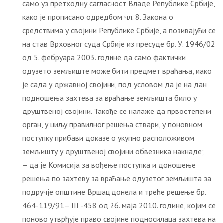
само уз претходну сагласност Владе Републике Србије,
како је прописано одредбом чл. 8. Закона о
средствима у својини Републике Србије, а позивајући се
на став Врховног суда Србије из пресуде бр. У. 1946/02
од 5. фебруара 2003. године да само фактички
одузето земљиште може бити предмет враћања, иако
је сада у државној својини, под условом да је на дан
подношења захтева за враћање земљишта било у
друштвеној својини. Такође се налаже да првостепени
орган, у циљу правилног решења ствари, у поновном
поступку прибави доказе о укупно расположивом
земљишту у друштвеној својини обвезника накнаде;
– да је Комисија за вођење поступка и доношење
решења по захтеву за враћање одузетог земљишта за
подручје општине Вршац донела и треће решење бр.
464-119/91– III -458 од 26. маја 2010. године, којим се
поново утврђује право својине подносилаца захтева на