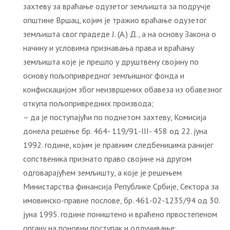
захтеву за враћање одузетог земљишта за подручје
општине Вршац, којим је тражио враћање одузетог
земљишта свог прадеде Ј. (А.) Д., а на основу Закона о
начину и условима признавања права и враћању
земљишта које је прешло у друштвену својину по
основу пољопривредног земљишног фонда и
конфискацијом због неизвршених обавеза из обавезног
откупа пољопривредних производа;
– да је поступајући по поднетом захтеву, Комисија
донела решење бр. 464- 119/91-III- 458 од 22. јуна
1992. године, којим је правним следбеницима ранијег
сопственика признато право својине на другом
одговарајућем земљишту, а које је решењем
Министарства финансија Републике Србије, Сектора за
имовинско-правне послове, бр. 461-02-1235/94 од 30.
јуна 1995. године поништено и враћено првостепеном
органу на поновни поступак и одлучивање;