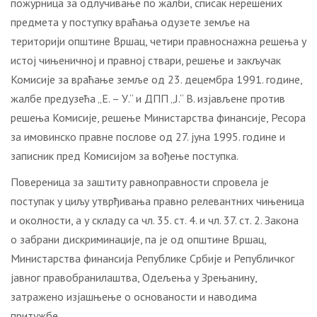
пожурница за одлучивање по жалби, списак нерешених
предмета у поступку враћања одузете земље на
територији општине Вршац, четири правноснажна решења у
истој чињеничној и правној ствари, решење и закључак
Комисије за враћање земље од 23. децембра 1991. године,
жалбе предузећа „Е. – У.“ и ДПП „Ј.“ В. изјављене против
решења Комисије, решење Министарства финансије, Ресора
за имовинско правне послове од 27. јуна 1995. године и
записник пред Комисијом за вођење поступка.
Повереница за заштиту равноправности спровела је
поступак у циљу утврђивања правно релевантних чињеница
и околности, a у складу са чл. 35. ст. 4. и чл. 37. ст. 2. Закона
о забрани дискриминације, па је од општине Вршац,
Министарства финансија Републике Србије и Републичког
јавног правобранилаштва, Одељења у Зрењанину,
затражено изјашњење о основаности и наводима
притужбе.