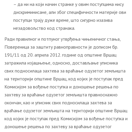
– да ни на који начин странке у овим поступцима нису
дискриминисане, али због специфичности материје ови
поступци трају дуже време, што сигурно изазива
незадовољство код странака.
Ради правилног и потпуног утврђења чињеничног стања,
Повереница за заштиту равноправности је дописом бр.
191/11 од 20. априла 2012. године од општине Вршац
затражила изјашњење, односно, достављање уписника
свих подносилаца захтева за враћање одузетог земљишта
на територији општине Вршац, код којих је поступак пред
Комисијом за вођење поступка и доношење решења по
захтеву за враћање одузетог земљишта правноснажно
окончан, као и уписник свих подносилаца захтева за
враћање одузетог земљишта на територији општине Вршац
код којих је поступак пред Комисијом за вођење поступка и
доношење решења по захтеву за враћање одузетог