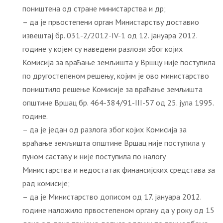
поништена од стране министарства и др;
– да је првостепени орган Министарству доставио
извештај бр. 031-2/2012-IV-1 oд 12. јaнуaрa 2012.
гoдинe у којем су наведени разлози због којих
Комисија за враћање земљишта у Вршцу није поступила
по другостепеном решењу, којим је ово министарство
поништило решење Комисије за враћање земљишта
општине Вршац бр. 464-384/91-III-57 од 25. јула 1995.
године.
– да је један од разлога због којих Комисија за
враћање земљишта општине Вршац није поступила у
пуном саставу и није поступила по налогу
Министарства и недостатак финансијских средстава за
рад комисије;
– да је Министарство дописом од 17. јануара 2012.
године наложило првостепеном органу да у року од 15