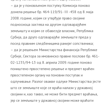
– да је у поновљеном поступку Комисија поново
донела решење бр. 464-119/91- III -458 од 8. маја
2008. године, којим се утврђује право својине
подносиоца захтева на другом одговарајућем
земљишту и којим се обавезује власник, Република
Србија, да друго одговарајуће земљиште преда у
посед правним следбеницима ранијег сопственика;
– да је решењем Министарства финансија Републике
Србије, Сектора за имовинско правне послове бр. 461-
02-1235/94-13 од 8. априла 2009. године поново
поништено првостепено решење и предмет враћен
првостепеном органу на поновни поступак и
одлучивање. Разлог овакве одлуке Министарства јесте
што се земљиште које се враћа налази у државној
својини и, као такво, не може бити предмет враћања,
јер се земљиште у државној својини може враћати