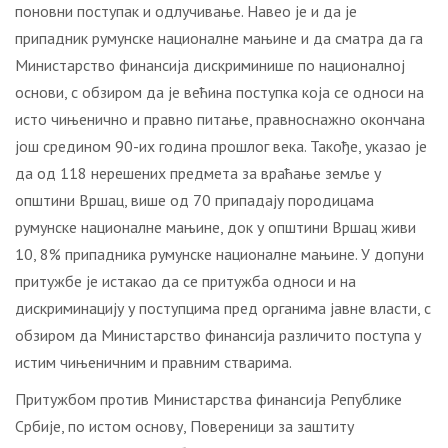
поновни поступак и одлучивање. Навео је и да је
припадник румунске националне мањине и да сматра да га
Министарство финансија дискриминише по националној
основи, с обзиром да је већина поступка која се односи на
исто чињенично и правно питање, правноснажно окончана
још средином 90-их година прошлог века. Такође, указао је
да од 118 нерешених предмета за враћање земље у
општини Вршац, више од 70 припадају породицама
румунске националне мањине, док у општини Вршац живи
10, 8% припадника румунске националне мањине. У допуни
притужбе је истакао да се притужба односи и на
дискриминацију у поступцима пред органима јавне власти, с
обзиром да Министарство финансија различито поступа у
истим чињеничним и правним стварима.
Притужбом против Министарства финансија Републике
Србије, по истом основу, Повереници за заштиту