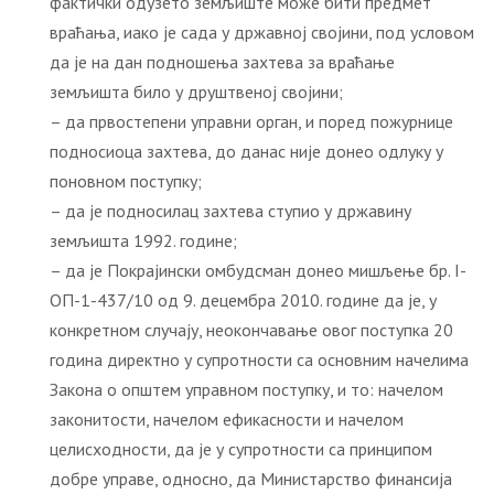
фактички одузето земљиште може бити предмет
враћања, иако је сада у државној својини, под условом
да је на дан подношења захтева за враћање
земљишта било у друштвеној својини;
– да првостепени управни орган, и поред пожурнице
подносиоца захтева, до данас није донео одлуку у
поновном поступку;
– да је подносилац захтева ступио у државину
земљишта 1992. године;
– да је Покрајински омбудсман донео мишљење бр. I-
OП-1-437/10 од 9. децембра 2010. године да је, у
конкретном случају, неокончавање овог поступка 20
година директно у супротности са основним начелима
Закона о општем управном поступку, и то: начелом
законитости, начелом ефикасности и начелом
целисходности, да је у супротности са принципом
добре управе, односно, да Министарство финансија