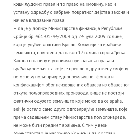
крши људских права и то право на имовину, као и
уставну одредбу о забрани повратног дејства закона и
начела владавине права;
– да је у допису Министарства финансија Републике
Србије бр. 461-01-44/2009 од 24. јула 2009. године,
који је упућен општини Вршац, Комисији за враћање
земљишта, наведено да након 17 година спровођења
Закона о начину и условима признавања права и
враћању земљишта које је прешло у друштвену својину
по основу пољопривредног земљишног фонда и
конфискацијом због неизвршених обавеза из обавезног
откупа пољопривредних производа, више не постоји
фактички одузето земљиште које може да се враћа,
већ је остало само друго одговарајуће земљиште, које,
према садашњем ставу Министарства пољопривреде,
не може бити предмет враћања. С тим у вези,
Министарство је наложило Комисији да достави