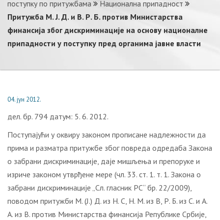
поступку по притужбама
Национална припадност
Притужба М. Ј. Д. и В. Р. Б. против Министарства
финансија због дискриминације на основу националне
припадности у поступку пред органима јавне власти
04. јун 2012.
дел. бр. 794 датум: 5. 6. 2012.
Поступајући у оквиру законом прописане надлежности да
прима и разматра притужбе због повреда одредаба Закона
о забрани дискриминације, даје мишљења и препоруке и
изриче законом утврђене мере (чл. 33. ст. 1. т. 1. Закона о
забрани дискриминације „Сл. гласник РС“ бр. 22/2009),
поводом притужби М. (Ј.) Д. из Н. С, Н. М. из В, Р. Б. из С. и А.
А. из В. против Министарства финансија Републике Србије,