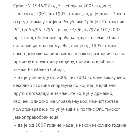
Србије У. 1946/02 од 5. фебруара 2003. године;
– да су од 1991. до 1995. године, када је донет Закон
о средствима у својини Републике Србије („Сл. гласник
РС“, бр. 53/95, 3/96 – испр, 54/96, 32/97 и 101/2005 –
др. закон), обвезници враћања одузете земље била
пољопривредна предузећа, док је од 1995. године,
након доношења овог закона и након разграничења на
државну и друштвену својину, обвезник враћања
земље Република Србија;
– да је у периоду од 2000. до 2003. године закључено
неколико стотина споразума по којима је враћено
друго одговарајуће земљиште које је у државној
својини, односно, на управљању код Министарства
пољопривреде, и то уз учешће и потпис Општинског
јавног правобраниоца;
– да је од 2007. године, када је након неколико година