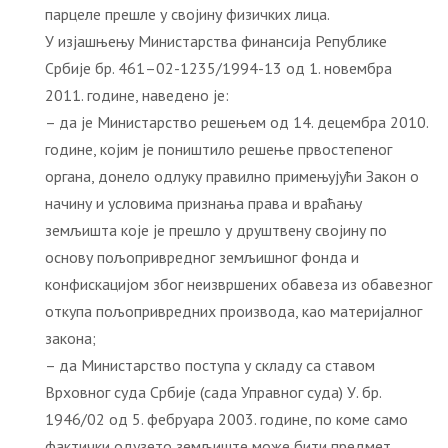
парцеле прешле у својину физичких лица.
У изјашњењу Министарства финансија Републике
Србије бр. 461–02-1235/1994-13 од 1. новембра
2011. године, наведено је:
– да је Министарство решењем од 14. децембра 2010.
године, којим је поништило решење првостепеног
органа, донело одлуку правилно примењујући Закон о
начину и условима признања права и враћању
земљишта које је прешло у друштвену својину по
основу пољопривредног земљишног фонда и
конфискацијом због неизвршених обавеза из обавезног
откупа пољопривредних производа, као материјалног
закона;
– да Министарство поступа у складу са ставом
Врховног суда Србије (сада Управног суда) У. бр.
1946/02 од 5. фебруара 2003. године, по коме само
фактички одузето земљиште може бити предмет