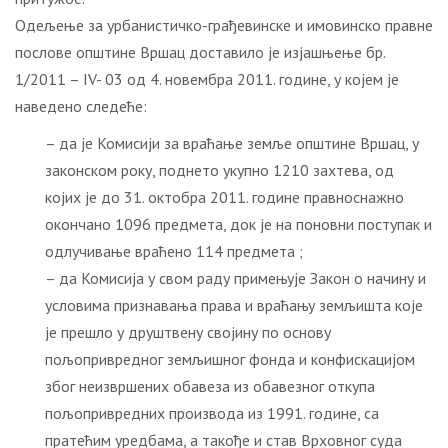
Одељење за урбанистичко-грађевинске и имовинско правне
послове општине Вршац доставило је изјашњење бр.
1/2011 – IV- 03 од 4. новембра 2011. године, у којем је
наведено следеће:
– да је Комисији за враћање земље општине Вршац, у
законском року, поднето укупно 1210 захтева, од
којих је до 31. октобра 2011. године правноснажно
окончано 1096 предмета, док је на поновни поступак и
одлучивање враћено 114 предмета ;
– да Комисија у свом раду примењује Закон о начину и
условима признавања права и враћању земљишта које
је прешло у друштвену својину по основу
пољопривредног земљишног фонда и конфискацијом
због неизвршених обавеза из обавезног откупа
пољопривредних производа из 1991. године, са
пратећим уредбама, а такође и став Врховног суда