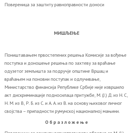
Повереница за заштиту равноправности доноси
МИШЉЕЊЕ
Поништавањем првостепених решења Комисије за вођење
поступка и доношење решења по захтеву за враћање
одузетог земљишта за подручје општине Вршац и
враћањем на поновни поступак и одлучивање,
Министарство финансија Републике Србије није извршило
акт дискриминације подносилаца притужбе, М. (Ј.) Д. из Н. С,
Н. М. из В, Р. Б. из С. и А. А. из В. на основу њиховог личног
својства – припадности румунској националној мањини.
О б р а з л о ж е њ е