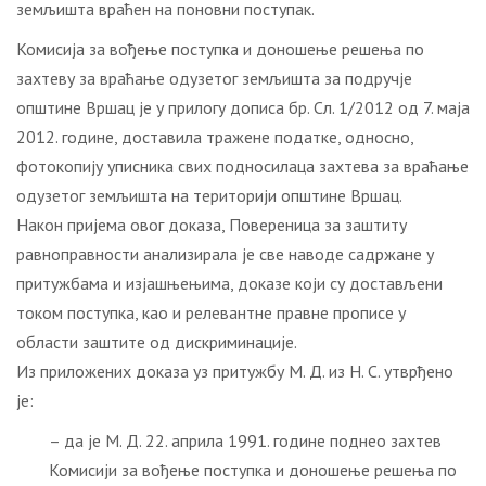
земљишта враћен на поновни поступак.
Комисија за вођење поступка и доношење решења по
захтеву за враћање одузетог земљишта за подручје
општине Вршац је у прилогу дописа бр. Сл. 1/2012 од 7. маја
2012. године, доставила тражене податке, односно,
фотокопију уписника свих подносилаца захтева за враћање
одузетог земљишта на територији општине Вршац.
Након пријема овог доказа, Повереница за заштиту
равноправности анализирала је све наводе садржане у
притужбама и изјашњењима, доказе који су достављени
током поступка, као и релевантне правне прописе у
области заштите од дискриминације.
Из приложених доказа уз притужбу М. Д. из Н. С. утврђено
је:
– да је М. Д. 22. априла 1991. године поднео захтев
Комисији за вођење поступка и доношење решења по