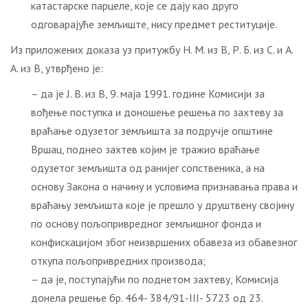
катастарске парцеле, које се дају као друго
одговарајуће земљиште, нису предмет реституције.
Из приложених доказа уз притужбу Н. М. из В, Р. Б. из С. и А.
А. из В, утврђено је:
– да је Ј. В. из В, 9. маја 1991. године Комисији за
вођење поступка и доношење решења по захтеву за
враћање одузетог земљишта за подручје општине
Вршац, поднео захтев којим је тражио враћање
одузетог земљишта од ранијег сопственика, а на
основу Закона о начину и условима признавања права и
враћању земљишта које је прешло у друштвену својину
по основу пољопривредног земљишног фонда и
конфискацијом због неизвршених обавеза из обавезног
откупа пољопривредних производа;
– да је, поступајући по поднетом захтеву, Комисија
донела решење бр. 464- 384/91-III- 5723 од 23.