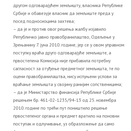
другом одговарајућем земљишту, власника Републике
Србије и обавезује власник да земљиште преда у
посед подносиоцима захтева;
– да је и против овог решења жалбу изјавило
Републичко јавно правобранилаштво, Одељење у
Зрењанину 7. јуна 2010. године, јер се у овом управном
поступку враћа друго одговарајуће земљиште, а
првостепена Комисија није прибавила потребну
сагласност за отуђење предметног земљишта, те по
оцени правобранилаштва, нису испуњени услови за
враћање земљишта у својину ранијим сопственицима;
– да је Министарство финансија Републике Србије
решењем бр. 461-02-1235/94-13 од 25. новембра
2010. године по трећи пут поништило решење
првостепеног органа и предмет вратило на поновни
поступак и одлучивање, уз образложење да само