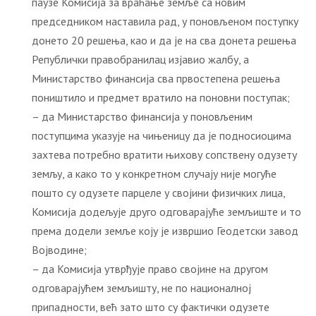
паузе Комисија за враћање земље са новим
председником наставила рад, у поновљеном поступку
донето 20 решења, као и да је на сва донета решења
Републички правобранилац изјавио жалбу, а
Министарство финансија сва првостепена решења
поништило и предмет вратило на поновни поступак;
– да Министарство финансија у поновљеним
поступцима указује на чињеницу да је подносиоцима
захтева потребно вратити њихову сопствену одузету
земљу, а како то у конкретном случају није могуће
пошто су одузете парцеле у својини физичких лица,
Комисија додељује друго одговарајуће земљиште и то
према додели земље коју је извршио Геодетски завод
Војводине;
– да Комисија утврђује право својине на другом
одговарајућем земљишту, не по националној
припадности, већ зато што су фактички одузете