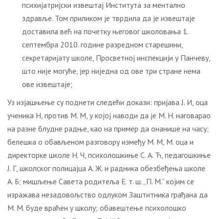
психијатријски извештај Института за ментално
здравље. Том приликом је тврдила да је извештаје
доставила већ на почетку његовог школовања 1.
септембра 2010. године разредном старешини,
секретаријату школе, Просветној инспекцији у Панчеву,
што није могуће, јер ниједна од ове три стране нема
ове извештаје;
Уз изјашњење су поднети следећи докази: пријава Ј. И, оца
ученика Н, против М. М, у којој наводи да је М. Н. наговарао
на разне блудне радње, као на пример да онанише на часу;
белешка о обављеном разговору између М. М, М. оца и
директорке школе Н. Ч, психолошкиње С. А. Ћ, педагошкиње
Ј. Г, школског полицајца А. Ж. и радника обезбеђења школе
А. Б; мишљење Савета родитеља Е. т. ш. „П. М.“ којим се
изражава незадовољство одлуком Заштитника грађана да
М. М. буде враћен у школу; обавештење психолошко