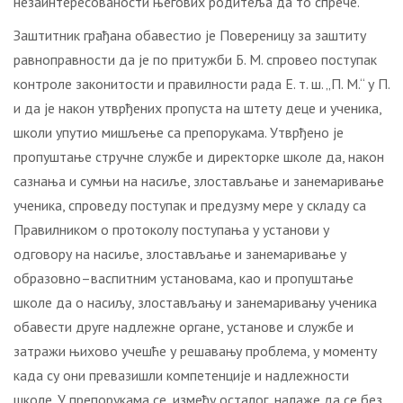
незаинтересованости његових родитеља да то спрече.
Заштитник грађана обавестио је Повереницу за заштиту
равноправности да је по притужби Б. М. спровео поступак
контроле законитости и правилности рада Е. т. ш. „П. М.“ у П.
и да је након утврђених пропуста на штету деце и ученика,
школи упутио мишљење са препорукама. Утврђено је
пропуштање стручне службе и директорке школе да, након
сазнања и сумњи на насиље, злостављање и занемаривање
ученика, спроведу поступак и предузму мере у складу са
Правилником о протоколу поступања у установи у
одговору на насиље, злостављање и занемаривање у
образовно–васпитним установама, као и пропуштање
школе да о насиљу, злостављању и занемаривању ученика
обавести друге надлежне органе, установе и службе и
затражи њихово учешће у решавању проблема, у моменту
када су они превазишли компетенције и надлежности
школе. У препорукама се, између осталог, налаже да се без