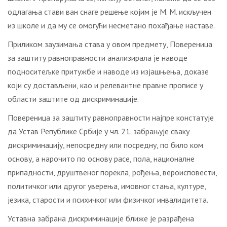
одлагања стави ван снаге решење којим је М. М. искључен
из школе и да му се омогући несметано похађање наставе.
Приликом заузимања става у овом предмету, Повереница
за заштиту равноправности анализирала је наводе
подноситељке притужбе и наводе из изјашњења, доказе
који су достављени, као и релевантне правне прописе у
области заштите од дискриминације.
Повереница за заштиту равноправности најпре констатује
да Устав Републике Србије у чл. 21. забрањује сваку
дискриминацију, непосредну или посредну, по било ком
основу, а нарочито по основу расе, пола, националне
припадности, друштвеног порекла, рођења, вероисповести,
политичког или другог уверења, имовног стања, културе,
језика, старости и психичког или физичког инвалидитета.
Уставна забрана дискриминације ближе је разрађена