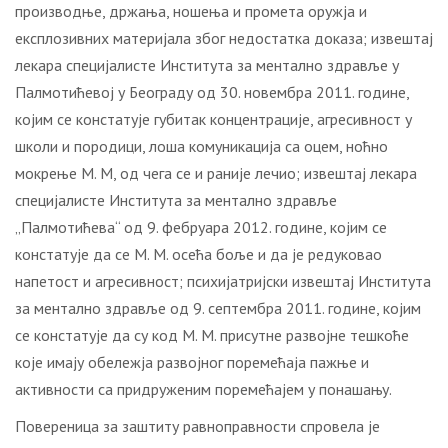
производње, држања, ношења и промета оружја и
експлозивних материјала због недостатка доказа; извештај
лекара специјалисте Института за ментално здравље у
Палмотићевој у Београду од 30. новембра 2011. године,
којим се констатује губитак концентрације, агресивност у
школи и породици, лоша комуникација са оцем, ноћно
мокрење М. М, од чега се и раније лечио; извештаj лекара
специјалисте Института за ментално здравље
„Палмотићева“ од 9. фебруара 2012. године, којим се
констатује да се М. М. осећа боље и да је редуковао
напетост и агресивност; психијатријски извештај Института
за ментално здравље од 9. септембра 2011. године, којим
се констатује да су код М. М. присутне развојне тешкоће
које имају обележја развојног поремећаја пажње и
активности са придруженим поремећајем у понашању.
Повереница за заштиту равноправности спровела је