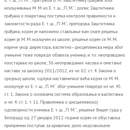
Е. т. ш. „П. М.“; притужба Б. М. Заштитнику грађана због
искључивања М. М. из Е. т. ш. „П. М.“; допис Заштитника
грађана о покретању поступка контроле правилности и
законитости рада Е. т. ш. „П. М.“, препорука Заштитника
грађана, којом је наложено стављање ван снаге решења
којим је М. М. искључен из школе; решење којим се М. М.
изриче укор директора, васпитно–дисциплинска мера због
учињене теже повреде обавеза ученика, и то: неоправдано
изостајање из школе, 36 неоправданих часова и ометање
наставе за школску 2011/2012, из чл. 62. ст. 4. Закона о
средњој школи; одлука наставничког већа којом се М. М.
искључује из Е. т. ш. „П. М.“ због учињене повреде из чл. 45.
ст. 1. Закона о основама система образовања и васпитања
и чл. 4. ст. 1. т. 11. Правилника о дисциплинској
одговорности ученика Е. т. ш. „П. М.“; решење Вишег суда у
Београду од 27. јануара 2012. године којим се обуставља
припремни поступак за кривично дело недозвољене