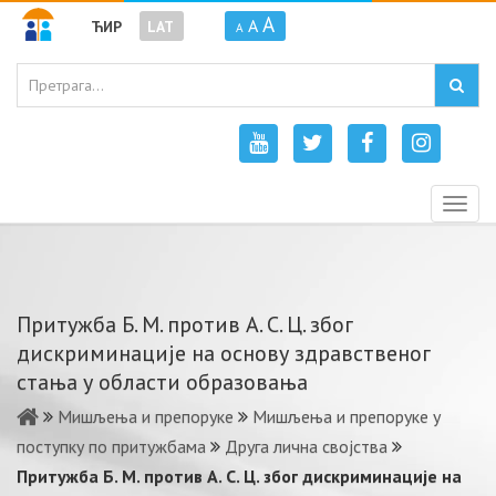
A
A
ЋИР
LAT
A
Togg
navig
Притужба Б. М. против А. С. Ц. због
дискриминације на основу здравственог
стања у области образовања
Мишљења и препоруке
Мишљења и препоруке у
поступку по притужбама
Друга лична својства
Притужба Б. М. против А. С. Ц. због дискриминације на