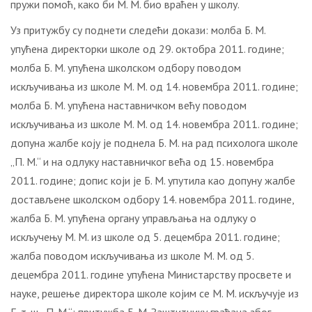
пружи помоћ, како би М. М. био враћен у школу.
Уз притужбу су поднети следећи докази: молба Б. М.
упућена директорки школе од 29. октобра 2011. године;
молба Б. М. упућена школском одбору поводом
искључивања из школе М. М. од 14. новембра 2011. године;
молба Б. М. упућена наставничком већу поводом
искључивања из школе М. М. од 14. новембра 2011. године;
допуна жалбе коју је поднела Б. М. на рад психолога школе
„П. М.“ и на одлуку наставничког већа од 15. новембра
2011. године; допис који је Б. М. упутила као допуну жалбе
достављене школском одбору 14. новембра 2011. године,
жалба Б. М. упућена органу управљања на одлуку о
искључењу М. М. из школе од 5. децембра 2011. године;
жалба поводом искључивања из школе М. М. од 5.
децембра 2011. године упућена Министарству просвете и
науке, решење директора школе којим се М. М. искључује из