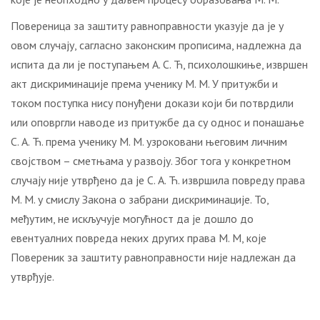
Повереница за заштиту равноправности указује да је у
овом случају, сагласно законским прописима, надлежна да
испита да ли је поступањем А. С. Ћ, психолошкиње, извршен
акт дискриминације према ученику М. М. У притужби и
током поступка нису понуђени докази који би потврдили
или оповргли наводе из притужбе да су однос и понашање
С. А. Ћ. према ученику М. М. узроковани његовим личним
својством – сметњама у развоју. Због тога у конкретном
случају није утврђено да је С. А. Ћ. извршила повреду права
М. М. у смислу Закона о забрани дискриминације. То,
међутим, не искључује могућност да је дошло до
евентуалних повреда неких других права М. М, које
Повереник за заштиту равноправности није надлежан да
утврђује.