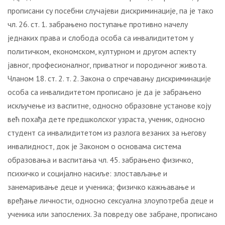
прописани су посебни случајеви дискриминације, па је тако
чл. 26. ст. 1. забрањено поступање противно начелу
једнаких права и слобода особа са инвалидитетом у
политичком, економском, културном и другом аспекту
јавног, професионалног, приватног и породичног живота.
Чланом 18. ст. 2. т. 2. Закона о спречавању дискриминације
особа са инвалидитетом прописано је да је забрањено
искључење из васпитне, односно образовне установе коју
већ похађа дете предшколског узраста, ученик, односно
студент са инвалидитетом из разлога везаних за његову
инвалидност, док је Законом о основама система
образовања и васпитања чл. 45. забрањено физичко,
психичко и социјално насиље: злостављање и
занемаривање деце и ученика; физичко кажњавање и
вређање личности, односно сексуална злоупотреба деце и
ученика или запослених. За повреду ове забране, прописано