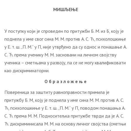
МИШЉЕЊЕ
У поступку који је спроведен по притужби Б. М. из Б, коју је
поднела у име свог сина М. М. против А. С. Ћ, психолошкиње
у Е. т. ш. „П. М.“ у П, није утврђено да су однос и понашање А.
С. Ћ. према ученику М. М. засновани на личном својству
ученика – сметњама у развоју, па се не могу квалификовати
као дискриминаторни.
О б р а з л о ж е њ е
Повереница за заштиту равноправности примила је
притужбу Б. М, коју је поднела у име сина М. М. против А. С.
Ћ, психолошкиње у Е. т. ш. „П. М.“ у П, поводом понашања А.
С. Ћ. према М. М. Подноситељка притужбе тврди да је А. С.
Ћ. дискриминисала М. М. на основу личног својства (сметњи