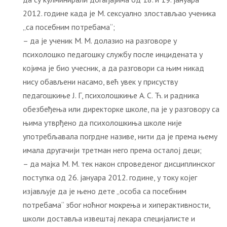
2012. године када је М. сексуално злостављао ученика
„са посебним потребама“;
– да је ученик М. М. долазио на разговоре у
психолошко педагошку службу после инцидената у
којима је био учесник, а да разговори са њим никад
нису обављени насамо, већ увек у присуству
педагошкиње Ј. Г, психолошкиње А. С. Ћ. и радника
обезбеђења или директорке школе, па је у разговору са
њима утврђено да психолошкиња школе није
употребљавала погрдне називе, нити да је према њему
имала другачији третман него према осталој деци;
– да мајка М. М. тек након спроведеног дисциплинског
поступка од 26. јануара 2012. године, у току којег
изјављује да је њено дете „особа са посебним
потребама“ због ноћног мокрења и хиперактивности,
школи доставља извештај лекара специјалисте и