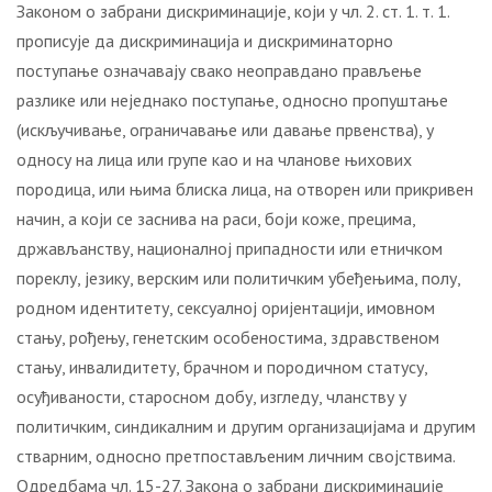
Законом о забрани дискриминације, који у чл. 2. ст. 1. т. 1.
прописује да дискриминација и дискриминаторно
поступање означавају свако неоправдано прављење
разлике или неједнако поступање, односно пропуштање
(искључивање, ограничавање или давање првенства), у
односу на лица или групе као и на чланове њихових
породица, или њима блиска лица, на отворен или прикривен
начин, а који се заснива на раси, боји коже, прецима,
држављанству, националној припадности или етничком
пореклу, језику, верским или политичким убеђењима, полу,
родном идентитету, сексуалној оријентацији, имовном
стању, рођењу, генетским особеностима, здравственом
стању, инвалидитету, брачном и породичном статусу,
осуђиваности, старосном добу, изгледу, чланству у
политичким, синдикалним и другим организацијама и другим
стварним, односно претпостављеним личним својствима.
Одредбама чл. 15-27. Закона о забрани дискриминације