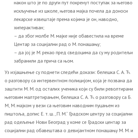
након што је по други пут покренут поступак за његово
искључење из школе, његова мајка почела да доноси
лекарске извештаје према којима је он, наводно,
хиперактиван;
– да због молбе М. мајке није обавестила на време
Центар за социјални рад о М. понашању;
– да јој је М. рекао пред сведоцима да су му родитељи
забранили да прича са њом.
Уз изјашњење су поднети следећи докази: белешка С. А. Ћ.
о разговору са интервентном полицијом, која је позвана да
заштити М. М. од осталих ученика који су били револтирани
његовим малтретирањем, белешка С. А. Ћ. о разговору са Б.
М, М. мајком у вези са његовим наводним пуцањем из
пиштоља, допис Е. т. ш. „П. М.“ Градском центру за социјални
рад одељење Нови Београд у коме се Градски центар за
социјални рад обавештава о девијантном понашању М. М. и