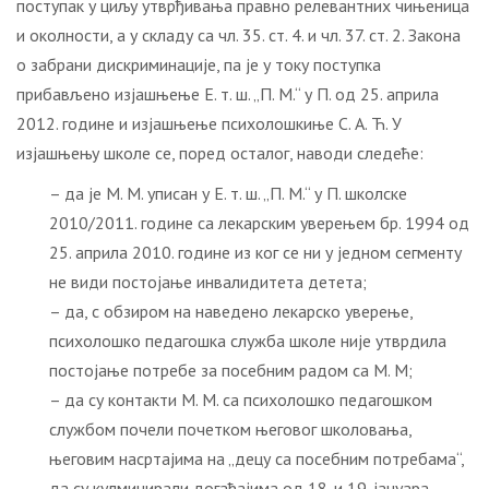
поступак у циљу утврђивања правно релевантних чињеница
и околности, a у складу са чл. 35. ст. 4. и чл. 37. ст. 2. Закона
о забрани дискриминације, па је у току поступка
прибављено изјашњење Е. т. ш. „П. М.“ у П. од 25. априла
2012. године и изјашњење психолошкиње С. А. Ћ. У
изјашњењу школе се, поред осталог, наводи следеће:
– да је М. М. уписан у Е. т. ш. „П. М.“ у П. школске
2010/2011. године са лекарским уверењем бр. 1994 од
25. априла 2010. године из ког се ни у једном сегменту
не види постојање инвалидитета детета;
– да, с обзиром на наведено лекарско уверење,
психолошко педагошка служба школе није утврдила
постојање потребе за посебним радом са М. М;
– да су контакти М. М. са психолошко педагошком
службом почели почетком његовог школовања,
његовим насртајима на „децу са посебним потребама“,
да су кулминирали догађајима од 18. и 19. јануара