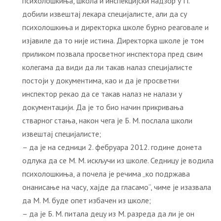
психолошкиња, школа и инспекцијски надзор у П.
добили извештај лекара специјалисте, али да су
психолошкиња и директорка школе бурно реаговале и
изјавиле да то није истина. Директорка школе је том
приликом позвала просветног инспектора пред свим
колегама да види да ли такав налаз специјалисте
постоји у документима, као и да је просветни
инспектор рекао да се такав налаз не налази у
документацији. Да је то био начин прикривања
стварног стања, након чега је Б. М. послала школи
извештај специјалисте;
– да је на седници 2. фебруара 2012. године донета
одлука да се М. М. искључи из школе. Седницу је водила
психолошкиња, а почела је речима „ко подржава
онанисање на часу, хајде да гласамо“, чиме је изазвала
да М. М. буде опет избачен из школе;
– да је Б. М. питала децу из М. разреда да ли је он