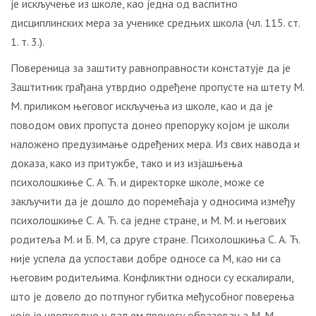
је искључење из школе, као једна од васпитно
дисциплинских мера за ученике средњих школа (чл. 115. ст.
1. т. 3.).
Повереница за заштиту равноправности констатује да је
Заштитник грађана утврдио одређене пропусте на штету М.
М. приликом његовог искључења из школе, као и да је
поводом ових пропуста донео препоруку којом је школи
наложено предузимање одређених мера. Из свих навода и
доказа, како из притужбе, тако и из изјашњења
психолошкиње С. А. Ћ. и директорке школе, може се
закључити да је дошло до поремећаја у односима између
психолошкиње С. А. Ћ. са једне стране, и М. М. и његових
родитеља М. и Б. М, са друге стране. Психолошкиња С. А. Ћ.
није успела да успостави добре односе са М, као ни са
његовим родитељима. Конфликтни односи су ескалирали,
што је довело до потпуног губитка међусобног поверења
које је неопходно у даљем процесу образовања М. М.