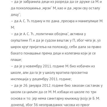
– да је забранила деци из разреда да се друже са М. и
да психолошкиња „мрзи“ М, као и да „мрзи сву осталу
децу“;
– да А. С. Ћ. годину и по дана „пресира и манипулише М.
М;
– да је А. С. Ћ. „политички обојена“, активна у
скупштини П. и да је судски вештак у П, због чега је, уз
широк круг пријатеља на положају, себи дала за право
бахато понашање према деци и колегама који је се
плаше;
– да је у новембру 2011. године М. био избачен из
школе, али да га је у школу вратила просветна
инспекција у децембру 2011. године;
– да је 26. јануара 2012. године био заказан састанак у
школи са циљем да се М. М. избаци из школе по три
основа и то: јер нема санитарну књижицу (коју је Б. М.
донела), због 36 неоправданих часова из првог