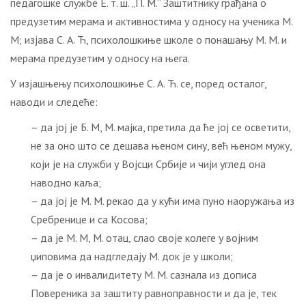
педагошке службе Е. т. ш. „П. М.“ Заштитнику грађана о
предузетим мерама и активностима у односу на ученика М.
М; изјава С. А. Ћ, психолошкиње школе о понашању М. М. и
мерама предузетим у односу на њега.
У изјашњењу психолошкиње С. А. Ћ. се, поред осталог,
наводи и следеће:
– да јој је Б. М, М. мајка, претила да ће јој се осветити,
не за оно што се дешава њеном сину, већ њеном мужу,
који је на служби у Војсци Србије и чији углед она
наводно каља;
– да јој је М. М. рекао да у кући има пуно наоружања из
Сребренице и са Косова;
– да је М. М, М. отац, слао своје колеге у војним
џиповима да надгледају М. док је у школи;
– да је о инвалидитету М. М. сазнала из дописа
Повереника за заштиту равноправности и да је, тек