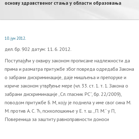
основу здравственог стања у области образовања
10. јун 2012.
дел. бр. 902 датум: 11. 6. 2012.
Поступајући у оквиру законом прописане надлежности да
прима и разматра притужбе због повреда одредаба Закона
о забрани дискриминације, даје мишљења и препоруке и
изриче законом утврђење мере (чл. 33. ст. 1. т. 1. Закона о
забрани дискриминације „Сл. гласник РС“, бр. 22/2009),
поводом притужбе Б. М, коју је поднела у име свог сина М.
М. против А. С. Ћ, психолошкиње у Е. т. ш. „П. М.“ у П,
Повереница за заштиту равноправности доноси