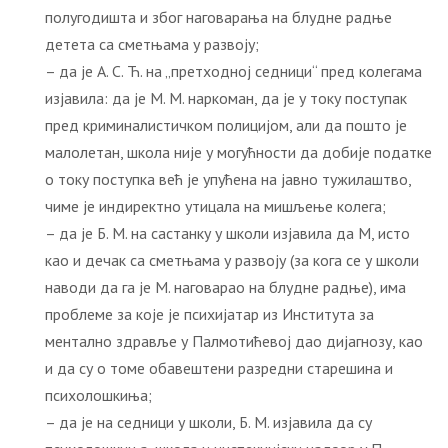
полугодишта и због наговарања на блудне радње
детета са сметњама у развоју;
– да је А. С. Ћ. на „претходној седници“ пред колегама
изјавила: да је М. М. наркоман, да је у току поступак
пред криминалистичком полицијом, али да пошто је
малолетан, школа није у могућности да добије податке
о току поступка већ је упућена на јавно тужилаштво,
чиме је индиректно утицала на мишљење колега;
– да је Б. М. на састанку у школи изјавила да М, исто
као и дечак са сметњама у развоју (за кога се у школи
наводи да га је М. наговарао на блудне радње), има
проблеме за које је психијатар из Института за
ментално здравље у Палмотићевој дао дијагнозу, као
и да су о томе обавештени разредни старешина и
психолошкиња;
– да је на седници у школи, Б. М. изјавила да су