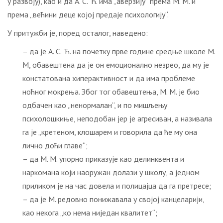
у развоју), као и да А. С. Ћ. има „аверзију“ према М. М. и
према „већини деце којој предаје психологију“.
У притужби је, поред осталог, наведено:
– да је А. С. Ћ. на почетку прве године средње школе М.
М, обавештена да је он емоционално незрео, да му је
констатована хиперактивност и да има проблеме
ноћног мокрења. Због тог обавештења, М. М. је био
одбачен као „ненормалан“, и по мишљењу
психолошкиње, неподобан јер је агресиван, а називала
га је „кретеном, клошарем и говорила да ће му она
лично доћи главе“;
– да М. М. упорно приказује као делинквента и
наркомана који наоружан долази у школу, а једном
приликом је на час довела и полицајца да га претресе;
– да је М. редовно понижавала у својој канцеларији,
као некога „ко нема ниједан квалитет“;