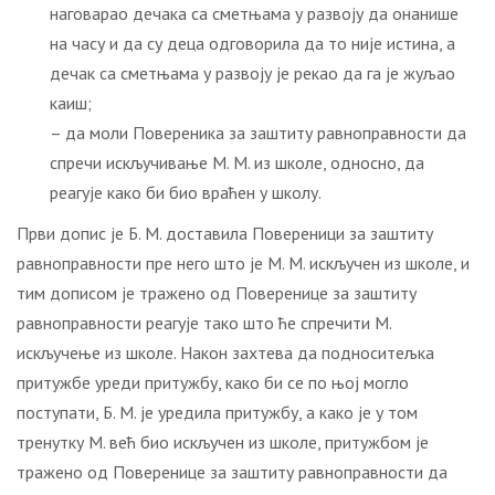
наговарао дечака са сметњама у развоју да онанише
на часу и да су деца одговорила да то није истина, а
дечак са сметњама у развоју је рекао да га је жуљао
каиш;
– да моли Повереника за заштиту равноправности да
спречи искључивање М. М. из школе, односно, да
реагује како би био враћен у школу.
Први допис је Б. М. доставила Повереници за заштиту
равноправности пре него што је М. М. искључен из школе, и
тим дописом је тражено од Поверенице за заштиту
равноправности реагује тако што ће спречити М.
искључење из школе. Након захтева да подноситељка
притужбе уреди притужбу, како би се по њој могло
поступати, Б. М. је уредила притужбу, а како је у том
тренутку М. већ био искључен из школе, притужбом је
тражено од Поверенице за заштиту равноправности да