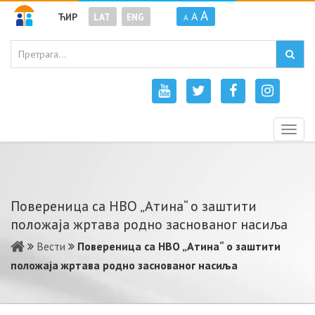
A
A
ЋИР
LAT
ENG
A
Togg
navig
Повереница са НВО „Атина“ о заштити
положаја жртава родно заснованог насиља
Вести
Повереница са НВО „Атина“ о заштити
положаја жртава родно заснованог насиља