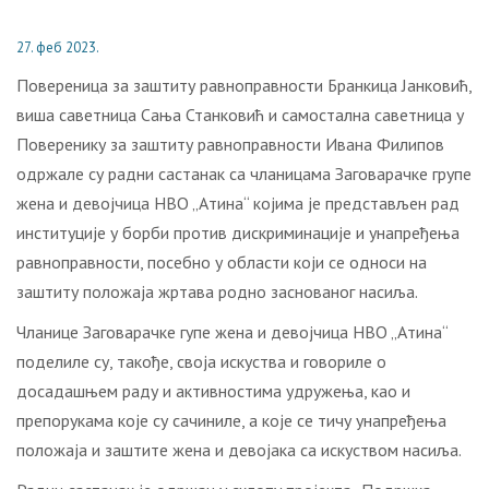
27. феб 2023.
Повереница за заштиту равноправности Бранкица Јанковић,
виша саветница Сања Станковић и самостална саветница у
Поверенику за заштиту равноправности Ивана Филипов
одржале су радни састанак са чланицама Заговарачке групе
жена и девојчица НВО „Атина“ којима је представљен рад
институције у борби против дискриминације и унапређења
равноправности, посебно у области који се односи на
заштиту положаја жртава родно заснованог насиља.
Чланице Заговарачке гупе жена и девојчица НВО „Атина“
поделиле су, такође, своја искуства и говориле о
досадашњем раду и активностима удружења, као и
препорукама које су сачиниле, а које се тичу унапређења
положаја и заштите жена и девојака са искуством насиља.