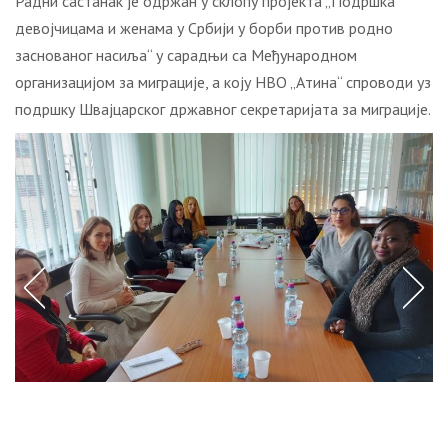
Радни састанак је одржан у склопу пројекта „Подршка
девојчицама и женама у Србији у борби против родно
заснованог насиља“ у сарадњи са Међународном
организацијом за миграције, а коју НВО „Атина“ спроводи уз
подршку Швајцарског државног секретаријата за миграције.